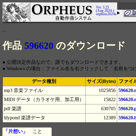
Ver. 3.25
(Aug 2024-)
orpheus2024a
...
作品
596620
のダウンロード
● 公開決定作品なので、誰でもダウンロードできます。
● Windows の場合：ファイル名を右クリックして「名前
データ種別
サイズ(Bytes)
ファイ
mp3 音楽ファイル
1025856
596620.
MIDI データ（カラオケ用、加工用）
15822
596620.
pdf 楽譜
630705
596620.
lilypond 楽譜データ
12389
596620.l
「片想い」
こと