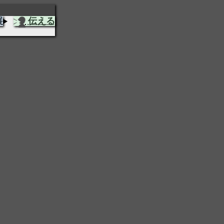
展
伝える