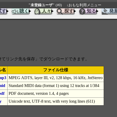
"未登録ユーザ"
(#0)
↓おもな利用メニュー
試す
聴く
人々
探す
知る
発
をつけてリンク先を保存」でダウンロードできます。
ル名
ファイル仕様
mp3
MPEG ADTS, layer III, v2, 128 kbps, 16 kHz, JntStereo
mid
Standard MIDI data (format 1) using 12 tracks at 1/384
pdf
PDF document, version 1.4, 4 pages
y
Unicode text, UTF-8 text, with very long lines (611)