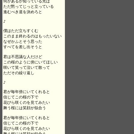
何があるか知っている光は

ただ黙ってじっと立っている

進むべき道を決めろと

♪

僕はただ立ちすくむ

このまま終わるのはもったいない

なぜかふとそう思った

すべてを差し出そうと

君は不思議な人だけど

この桜のように傍にいてほしい

咲いて笑って泣いて散って

ただその繰り返し

♪

君が毎年傍にいてくれると

信じてこの桜の下で

花びら咲くのを見てみたい

舞う桜には笑顔が似合う

君が毎年傍にいてくれると

信じてこの桜の下で

花びら咲くのを見てみたい

舞う桜には笑顔が似合う
