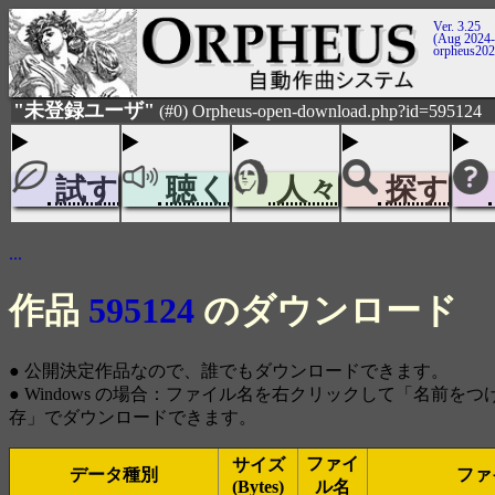
Ver. 3.25
(Aug 2024-
orpheus20
"未登録ユーザ"
(#0) Orpheus-open-download.php?id=595124
試す
聴く
人々
探す
...
作品
595124
のダウンロード
● 公開決定作品なので、誰でもダウンロードできます。
● Windows の場合：ファイル名を右クリックして「名前を
存」でダウンロードできます。
ファイ
サイズ
データ種別
ファ
(Bytes)
ル名