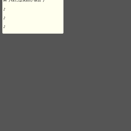
♪

♪

♪