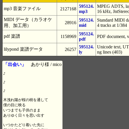
595124.
MPEG ADTS, laye
mp3 音楽ファイル
2127168
mp3
16 kHz, JntStere
MIDI データ（カラオケ
595124.
Standard MIDI da
28916
mid
4 tracks at 1/384
用、加工用）
595124.
pdf 楽譜
1158969
PDF document, ve
pdf
595124.
Unicode text, UTF
lilypond 楽譜データ
26257
ly
ng lines (403)
「出会い」
あかり様 / mico
♪

♪

♪

木洩れ陽が桜の樹を通して

僕の目に映る

いつまでも子供のまま

ありゆく日々を思い出す

いつかたどり着いた先に
