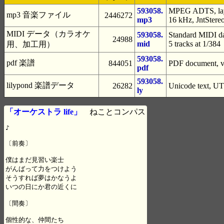
593058.
MPEG ADTS, laye
mp3 音楽ファイル
2446272
mp3
16 kHz, JntStere
MIDI データ（カラオケ
593058.
Standard MIDI da
24988
mid
5 tracks at 1/384
用、加工用）
593058.
pdf 楽譜
844051
PDF document, ve
pdf
593058.
lilypond 楽譜データ
26282
Unicode text, UT
ly
「オーケストラ life」
ねことコンパス
♪

〔前奏〕

僕はまだ見習い楽士

がんばって力をつけよう

そうすれば夢はかなうよ

いつの日にか君の近くに

〔間奏〕

個性的な、仲間たち
