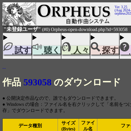
Ver. 3.25
(Aug 2024-
orpheus20
"未登録ユーザ"
(#0) Orpheus-open-download.php?id=593058
試す
聴く
人々
探す
...
作品
593058
のダウンロード
● 公開決定作品なので、誰でもダウンロードできます。
● Windows の場合：ファイル名を右クリックして「名前を
存」でダウンロードできます。
ファイ
サイズ
データ種別
ファ
(Bytes)
ル名