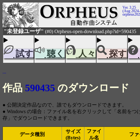
Ver. 3.25
(Aug 2024-
orpheus20
"未登録ユーザ"
(#0) Orpheus-open-download.php?id=590435
試す
聴く
人々
探す
...
作品
590435
のダウンロード
● 公開決定作品なので、誰でもダウンロードできます。
● Windows の場合：ファイル名を右クリックして「名前を
存」でダウンロードできます。
ファイ
サイズ
データ種別
ファ
(Bytes)
ル名