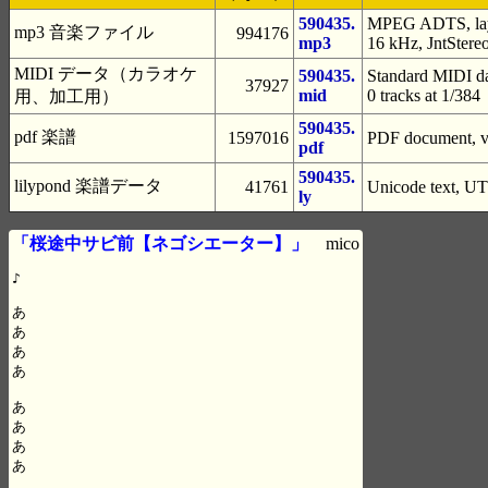
590435.
MPEG ADTS, laye
mp3 音楽ファイル
994176
mp3
16 kHz, JntStere
MIDI データ（カラオケ
590435.
Standard MIDI da
37927
mid
0 tracks at 1/384
用、加工用）
590435.
pdf 楽譜
1597016
PDF document, ve
pdf
590435.
lilypond 楽譜データ
41761
Unicode text, UT
ly
「桜途中サビ前【ネゴシエーター】」
mico
♪

あ

あ

あ

あ

あ

あ

あ

あ
