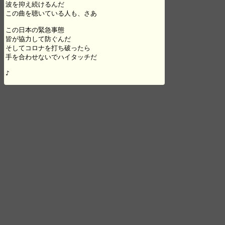
波を抑え続けるんだ

この曲を聴いている人も、さあ

この日本の緊急事態

皆が協力して防ぐんだ

そしてコロナを打ち破ったら

手を合わせないでハイタッチだ

♪