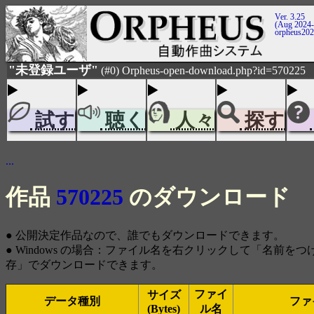
Ver. 3.25
(Aug 2024-
orpheus20
"未登録ユーザ"
(#0) Orpheus-open-download.php?id=570225
試す
聴く
人々
探す
...
作品
570225
のダウンロード
● 公開決定作品なので、誰でもダウンロードできます。
● Windows の場合：ファイル名を右クリックして「名前を
存」でダウンロードできます。
ファイ
サイズ
データ種別
ファ
(Bytes)
ル名