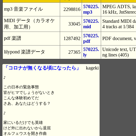
570225.
MPEG ADTS, laye
mp3 音楽ファイル
2298816
mp3
16 kHz, JntStere
MIDI データ（カラオケ
570225.
Standard MIDI da
33045
mid
4 tracks at 1/384
用、加工用）
570225.
pdf 楽譜
1287492
PDF document, ve
pdf
570225.
Unicode text, UTF
lilypond 楽譜データ
27365
ly
ng lines (405)
「コロナが無くなる頃になったら」
kageki
♪

この日本の緊急事態

皆がヒマでしょうがないとき

こんな体験初めてだ

さあ、あなたはどうする？

♪

家にいるだけでも英雄

けど外に出れないから退屈

オルフェウスを開き作曲
