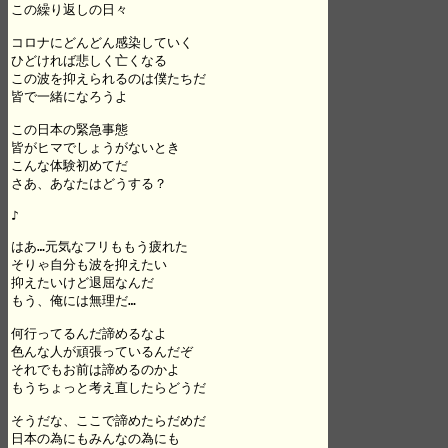
この繰り返しの日々

コロナにどんどん感染していく

ひどければ悲しく亡くなる

この波を抑えられるのは僕たちだ

皆で一緒になろうよ

この日本の緊急事態

皆がヒマでしょうがないとき

こんな体験初めてだ

さあ、あなたはどうする？

♪

はあ…元気なフリももう疲れた

そりゃ自分も波を抑えたい

抑えたいけど退屈なんだ

もう、俺には無理だ…

何行ってるんだ諦めるなよ

色んな人が頑張っているんだぞ

それでもお前は諦めるのかよ

もうちょっと考え直したらどうだ

そうだな、ここで諦めたらだめだ

日本の為にもみんなの為にも
