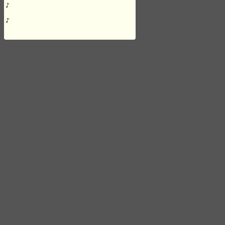
♪

♪
