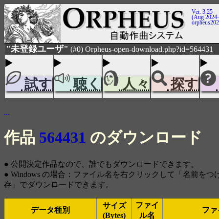
Ver. 3.25
(Aug 2024-
orpheus20
"未登録ユーザ"
(#0) Orpheus-open-download.php?id=564431
試す
聴く
人々
探す
...
作品
564431
のダウンロード
● 公開決定作品なので、誰でもダウンロードできます。
● Windows の場合：ファイル名を右クリックして「名前を
存」でダウンロードできます。
ファイ
サイズ
データ種別
ファ
(Bytes)
ル名