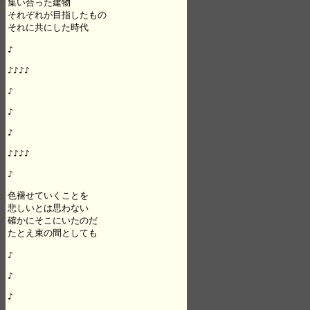
集い合った建物

それぞれが目指したもの

それに共にした時代

♪

♪♪♪♪

♪

♪

♪

♪♪♪♪

♪

色褪せていくことを

悲しいとは思わない

確かにそこにいたのだ

たとえ束の間としても

♪

♪

♪
