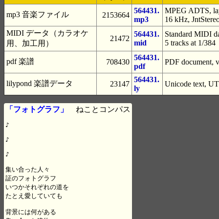
564431.
MPEG ADTS, laye
mp3 音楽ファイル
2153664
mp3
16 kHz, JntStere
MIDI データ（カラオケ
564431.
Standard MIDI da
21472
mid
5 tracks at 1/384
用、加工用）
564431.
pdf 楽譜
708430
PDF document, ve
pdf
564431.
lilypond 楽譜データ
23147
Unicode text, UT
ly
「フォトグラフ」
ねことコンパス
♪

♪

♪

集い合った人々

証のフォトグラフ

いつかそれぞれの道を

たとえ愛していても

背景には何がある
