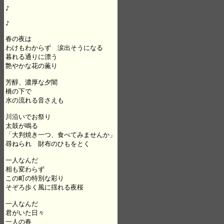
♪

♪

春の夜は

わけもわからず　涙出そうになる

暮れる通りに漂う

艶やかな花の薫り

芳醇、濃厚な夕闇

橋の下で

水の流れる音さえも

川沿いでお祭り

太鼓が鳴る

「大判焼き一つ、食べてみませんか」

尋ねられ　財布のひもをとく

一人なんだ

相も変わらず

この町の特別な彩り

そぞろ歩く風に揺れる夜桜

一人なんだ

君がいた日々

一人の春
