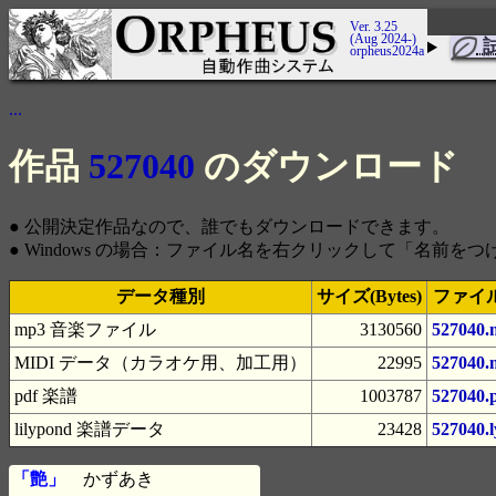
Ver. 3.25
(Aug 2024-)
orpheus2024a
...
作品
527040
のダウンロード
● 公開決定作品なので、誰でもダウンロードできます。
● Windows の場合：ファイル名を右クリックして「名前
データ種別
サイズ(Bytes)
ファイ
mp3 音楽ファイル
3130560
527040.
MIDI データ（カラオケ用、加工用）
22995
527040.
pdf 楽譜
1003787
527040.
lilypond 楽譜データ
23428
527040.l
「艶」
かずあき