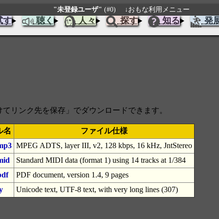
"未登録ユーザ"
(#0)
↓おもな利用メニュー
試す
聴く
人々
探す
知る
発
をつけてリンク先を保存」でダウンロードできます。
ル名
ファイル仕様
mp3
MPEG ADTS, layer III, v2, 128 kbps, 16 kHz, JntStereo
mid
Standard MIDI data (format 1) using 14 tracks at 1/384
pdf
PDF document, version 1.4, 9 pages
y
Unicode text, UTF-8 text, with very long lines (307)