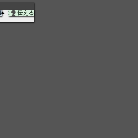
展
伝える