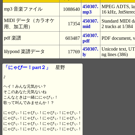
450307.
MPEG ADTS, laye
mp3 音楽ファイル
1088640
mp3
16 kHz, JntStere
MIDI データ（カラオケ
450307.
Standard MIDI da
17354
mid
2 tracks at 1/384
用、加工用）
450307.
pdf 楽譜
603487
PDF document, ve
pdf
450307.
Unicode text, UTF
lilypond 楽譜データ
17769
ly
ng lines (386)
「にゃびー！part２」
星野
♪

ヘイ！みんな元気かい？

そこのあなた元気ないね

こんなときは一緒ににゃびぃ！

歌って叫んでみませんか！？

にゃびぃ！にゃびぃ！にゃびぃ！にゃびぃ！

にゃびぃ！にゃびぃ！にゃびぃ！にゃびぃ！

にゃびぃ！にゃびぃ！にゃびぃ！にゃびぃ！

にゃびぃ！にゃびぃ！にゃびぃ！にゃびぃ！
