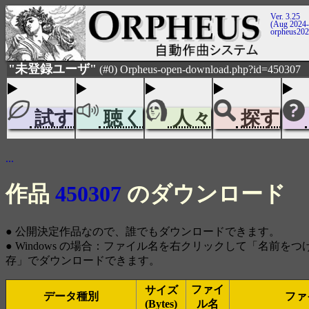
Ver. 3.25
(Aug 2024-
orpheus20
"未登録ユーザ"
(#0) Orpheus-open-download.php?id=450307
試す
聴く
人々
探す
...
作品
450307
のダウンロード
● 公開決定作品なので、誰でもダウンロードできます。
● Windows の場合：ファイル名を右クリックして「名前を
存」でダウンロードできます。
ファイ
サイズ
データ種別
ファ
(Bytes)
ル名