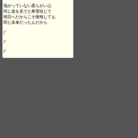
強がっていない柔らかい心

同じ道を見てた希望信じて

明日へだからこそ後悔しても

同じ未来だったんだから

♪

♪

♪