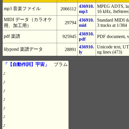
436910.
MPEG ADTS, laye
mp3 音楽ファイル
2066112
mp3
16 kHz, JntStere
MIDI データ（カラオケ
436910.
Standard MIDI da
29794
mid
3 tracks at 1/384
用、加工用）
436910.
pdf 楽譜
925945
PDF document, ve
pdf
436910.
Unicode text, UTF
lilypond 楽譜データ
28891
ly
ng lines (473)
「【自動作詞】宇宙」
プラム
♪

♪

♪

♪

♪

♪

♪
