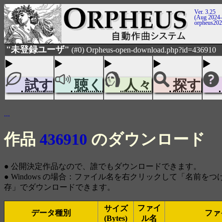
Ver. 3.25
(Aug 2024-
orpheus20
"未登録ユーザ"
(#0) Orpheus-open-download.php?id=436910
試す
聴く
人々
探す
...
作品
436910
のダウンロード
● 公開決定作品なので、誰でもダウンロードできます。
● Windows の場合：ファイル名を右クリックして「名前を
存」でダウンロードできます。
ファイ
サイズ
データ種別
ファ
(Bytes)
ル名