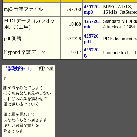
425720.
MPEG ADTS, laye
mp3 音楽ファイル
797760
mp3
16 kHz, JntStere
MIDI データ（カラオケ
425720.
Standard MIDI da
10488
mid
4 tracks at 1/384
用、加工用）
425720.
pdf 楽譜
377728
PDF document, ve
pdf
425720.
lilypond 楽譜データ
9717
Unicode text, UT
ly
「試験的v-1」
紅い星
♪

誰が風をみたでしょう

ぼくもあなたも見やしない

けれど木の葉を震わせて

風は通り抜けていく

風よ翼を震わせて

あなたのもとへ届きます 

冷たい東風が貴方を

吹きさらす
