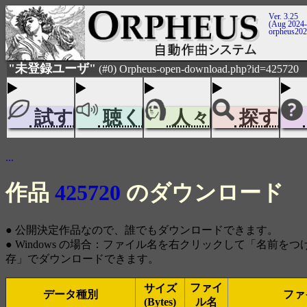
Ver. 3.25
(Aug 2024-
orpheus20
"未登録ユーザ"
(#0) Orpheus-open-download.php?id=425720
試す
聴く
人々
探す
...
作品
425720
のダウンロード
● 公開決定作品なので、誰でもダウンロードできます。
● Windows の場合：ファイル名を右クリックして「名前を
存」でダウンロードできます。
ファイ
サイズ
データ種別
ファ
(Bytes)
ル名