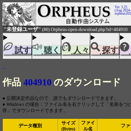
Ver. 3.25
(Aug 2024-
orpheus20
"未登録ユーザ"
(#0) Orpheus-open-download.php?id=404910
試す
聴く
人々
探す
...
作品
404910
のダウンロード
● 公開決定作品なので、誰でもダウンロードできます。
● Windows の場合：ファイル名を右クリックして「名前を
存」でダウンロードできます。
ファイ
サイズ
データ種別
ファ
(Bytes)
ル名