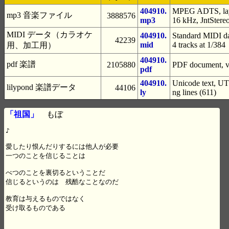
404910.
MPEG ADTS, laye
mp3 音楽ファイル
3888576
mp3
16 kHz, JntStere
MIDI データ（カラオケ
404910.
Standard MIDI da
42239
mid
4 tracks at 1/384
用、加工用）
404910.
pdf 楽譜
2105880
PDF document, ve
pdf
404910.
Unicode text, UTF
lilypond 楽譜データ
44106
ly
ng lines (611)
「祖国」
もぼ
♪

愛したり恨んだりするには他人が必要

一つのことを信じることは

べつのことを裏切るということだ

信じるというのは　残酷なことなのだ

教育は与えるものではなく　

受け取るものである
