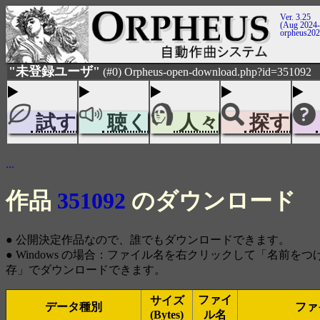
Ver. 3.25
(Aug 2024-
orpheus20
"未登録ユーザ"
(#0) Orpheus-open-download.php?id=351092
試す
聴く
人々
探す
...
作品
351092
のダウンロード
● 公開決定作品なので、誰でもダウンロードできます。
● Windows の場合：ファイル名を右クリックして「名前を
存」でダウンロードできます。
ファイ
サイズ
データ種別
ファ
(Bytes)
ル名