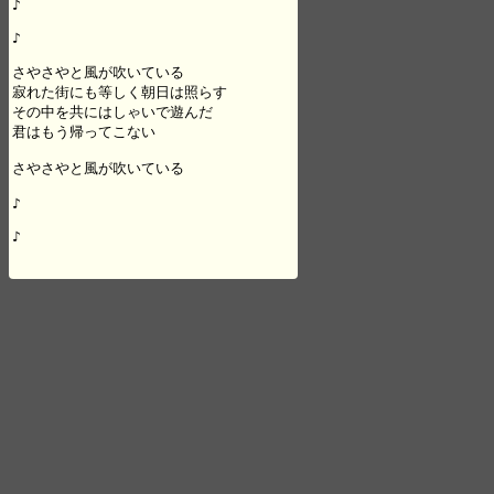
♪

♪

さやさやと風が吹いている

寂れた街にも等しく朝日は照らす

その中を共にはしゃいで遊んだ

君はもう帰ってこない

さやさやと風が吹いている

♪

♪
