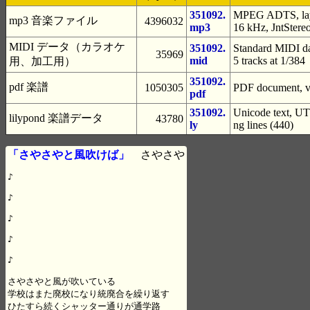
351092.
MPEG ADTS, laye
mp3 音楽ファイル
4396032
mp3
16 kHz, JntStere
MIDI データ（カラオケ
351092.
Standard MIDI da
35969
mid
5 tracks at 1/384
用、加工用）
351092.
pdf 楽譜
1050305
PDF document, ve
pdf
351092.
Unicode text, UTF
lilypond 楽譜データ
43780
ly
ng lines (440)
「さやさやと風吹けば」
さやさや
♪

♪

♪

♪

♪

さやさやと風が吹いている

学校はまた廃校になり統廃合を繰り返す

ひたすら続くシャッター通りが通学路
