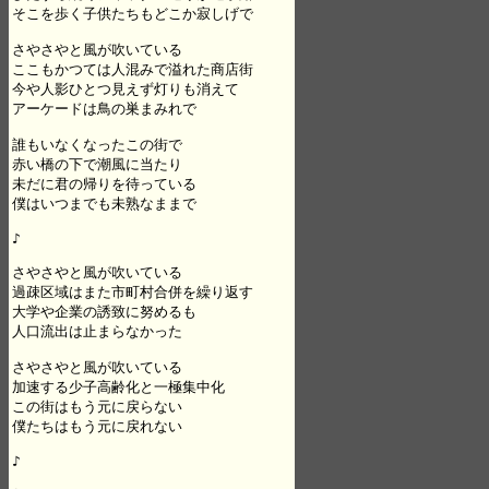
そこを歩く子供たちもどこか寂しげで

さやさやと風が吹いている

ここもかつては人混みで溢れた商店街

今や人影ひとつ見えず灯りも消えて

アーケードは鳥の巣まみれで

誰もいなくなったこの街で

赤い橋の下で潮風に当たり

未だに君の帰りを待っている

僕はいつまでも未熟なままで

♪

さやさやと風が吹いている

過疎区域はまた市町村合併を繰り返す

大学や企業の誘致に努めるも

人口流出は止まらなかった

さやさやと風が吹いている

加速する少子高齢化と一極集中化

この街はもう元に戻らない

僕たちはもう元に戻れない

♪
