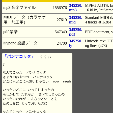
345250.
MPEG ADTS, laye
mp3 音楽ファイル
1886976
mp3
16 kHz, JntStere
MIDI データ（カラオケ
345250.
Standard MIDI da
27619
mid
4 tracks at 1/384
用、加工用）
345250.
pdf 楽譜
547349
PDF document, ve
pdf
345250.
Unicode text, UTF
lilypond 楽譜データ
24700
ly
ng lines (473)
「パンナコッタ」
ううぃ
♪

なんてこった  パンナコッタ

きょうのおやつの  パンナコッタ

どこにもどこにも無いじゃない  wow  yeah

いったいどこに いってしまったの

もしかして だれかが  食べてしまったの

いったいだれが こんなひどいことを

たのしみに とっておいたのに

なんてこった  パンナコッタ
