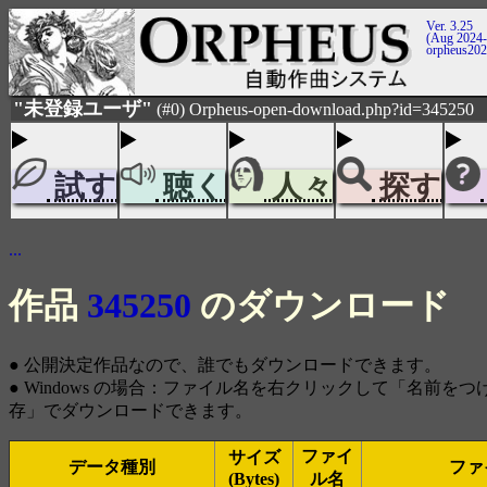
Ver. 3.25
(Aug 2024-
orpheus20
"未登録ユーザ"
(#0) Orpheus-open-download.php?id=345250
試す
聴く
人々
探す
...
作品
345250
のダウンロード
● 公開決定作品なので、誰でもダウンロードできます。
● Windows の場合：ファイル名を右クリックして「名前を
存」でダウンロードできます。
ファイ
サイズ
データ種別
ファ
(Bytes)
ル名