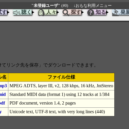
"未登録ユーザ"
(#0)
↓おもな利用メニュー
試す
聴く
人々
探す
知る
発
をつけてリンク先を保存」でダウンロードできます。
ル名
ファイル仕様
mp3
MPEG ADTS, layer III, v2, 128 kbps, 16 kHz, JntStereo
mid
Standard MIDI data (format 1) using 12 tracks at 1/384
pdf
PDF document, version 1.4, 2 pages
y
Unicode text, UTF-8 text, with very long lines (440)