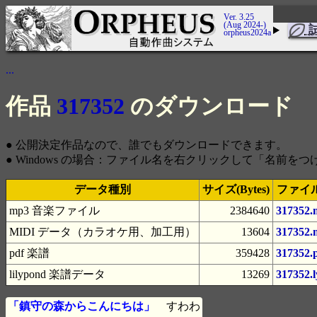
Ver. 3.25
(Aug 2024-)
orpheus2024a
...
作品
317352
のダウンロード
● 公開決定作品なので、誰でもダウンロードできます。
● Windows の場合：ファイル名を右クリックして「名前
データ種別
サイズ(Bytes)
ファイ
mp3 音楽ファイル
2384640
317352.
MIDI データ（カラオケ用、加工用）
13604
317352.
pdf 楽譜
359428
317352.
lilypond 楽譜データ
13269
317352.l
「鎮守の森からこんにちは」
すわわ