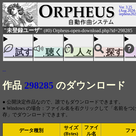
Ver. 3.25
(Aug 2024-
orpheus20
"未登録ユーザ"
(#0) Orpheus-open-download.php?id=298285
試す
聴く
人々
探す
...
作品
298285
のダウンロード
● 公開決定作品なので、誰でもダウンロードできます。
● Windows の場合：ファイル名を右クリックして「名前を
存」でダウンロードできます。
ファイ
サイズ
データ種別
ファ
(Bytes)
ル名