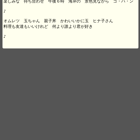
楽しみな　待ち合わせ　午後６時　海岸の　景色見ながら　ゴ・ハ・ン　

♪

オムレツ　玉ちゃん　親子丼　かわいいかに玉　ヒナ子さん 

料理も友達もいいけれど　何より誰より君が好き

♪
