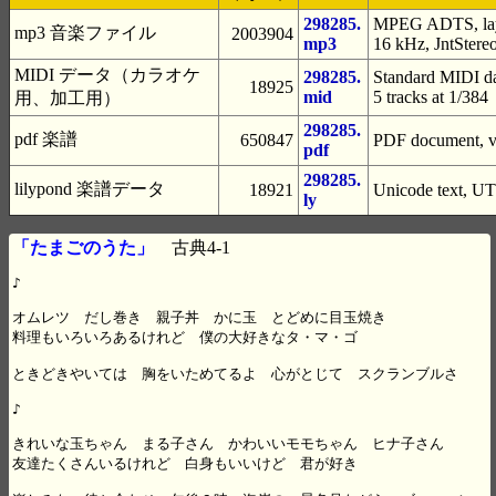
298285.
MPEG ADTS, laye
mp3 音楽ファイル
2003904
mp3
16 kHz, JntStere
MIDI データ（カラオケ
298285.
Standard MIDI da
18925
mid
5 tracks at 1/384
用、加工用）
298285.
pdf 楽譜
650847
PDF document, ve
pdf
298285.
lilypond 楽譜データ
18921
Unicode text, UT
ly
「たまごのうた」
古典4-1
♪

オムレツ　だし巻き　親子丼　かに玉　とどめに目玉焼き 

料理もいろいろあるけれど　僕の大好きなタ・マ・ゴ

ときどきやいては　胸をいためてるよ　心がとじて　スクランブルさ

♪

きれいな玉ちゃん　まる子さん　かわいいモモちゃん　ヒナ子さん 

友達たくさんいるけれど　白身もいいけど　君が好き
