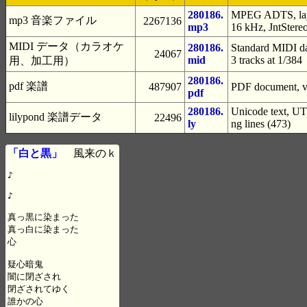
280186.
MPEG ADTS, laye
mp3 音楽ファイル
2267136
mp3
16 kHz, JntStere
MIDI データ（カラオケ
280186.
Standard MIDI da
24067
mid
3 tracks at 1/384
用、加工用）
280186.
pdf 楽譜
487907
PDF document, ve
pdf
280186.
Unicode text, UTF
lilypond 楽譜データ
22496
ly
ng lines (473)
「白と黒」
風来のｋ
♪

♪

真っ黒に染まった

真っ白に染まった

心

疑心暗鬼

闇に閉ざされ

閉ざされてゆく

誰かの心
