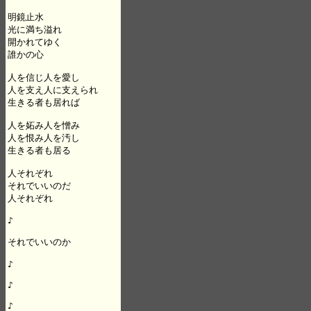
明鏡止水

光に満ち溢れ

開かれてゆく

誰かの心

人を信じ人を愛し

人を支え人に支えられ

生きる者も居れば

人を妬み人を憎み

人を恨み人を汚し

生きる者も居る

人それぞれ

それでいいのだ

人それぞれ

♪

それでいいのか

♪

♪

♪
