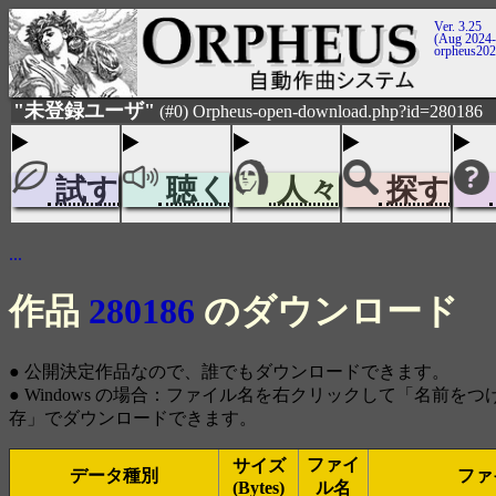
Ver. 3.25
(Aug 2024-
orpheus20
"未登録ユーザ"
(#0) Orpheus-open-download.php?id=280186
試す
聴く
人々
探す
...
作品
280186
のダウンロード
● 公開決定作品なので、誰でもダウンロードできます。
● Windows の場合：ファイル名を右クリックして「名前を
存」でダウンロードできます。
ファイ
サイズ
データ種別
ファ
(Bytes)
ル名