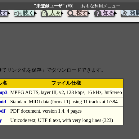
"未登録ユーザ"
(#0)
↓おもな利用メニュー
試す
聴く
人々
探す
知る
発
をつけてリンク先を保存」でダウンロードできます。
ル名
ファイル仕様
mp3
MPEG ADTS, layer III, v2, 128 kbps, 16 kHz, JntStereo
mid
Standard MIDI data (format 1) using 11 tracks at 1/384
pdf
PDF document, version 1.4, 4 pages
y
Unicode text, UTF-8 text, with very long lines (323)