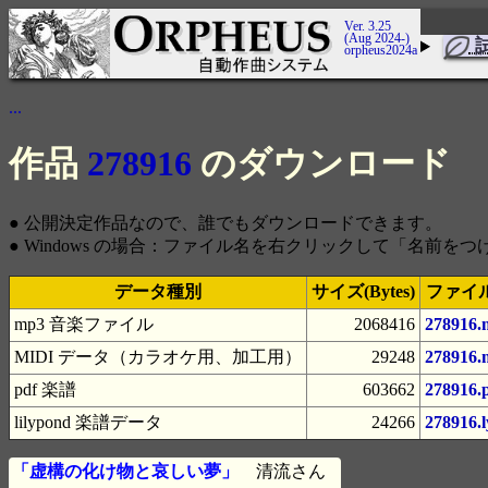
Ver. 3.25
(Aug 2024-)
orpheus2024a
...
作品
278916
のダウンロード
● 公開決定作品なので、誰でもダウンロードできます。
● Windows の場合：ファイル名を右クリックして「名前
データ種別
サイズ(Bytes)
ファイ
mp3 音楽ファイル
2068416
278916.
MIDI データ（カラオケ用、加工用）
29248
278916.
pdf 楽譜
603662
278916.
lilypond 楽譜データ
24266
278916.l
「虚構の化け物と哀しい夢」
清流さん