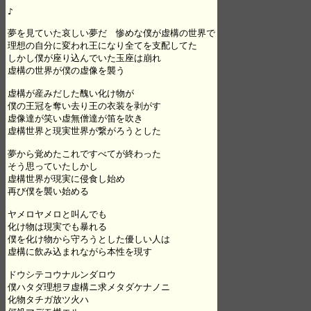
♪

夢を見ていた哀しい夢だ　惨めな僕が虚構の世界で

理想の自分に変われ王になり全てを支配してた

しかし僕が座り込んでいた玉座は崩れ

虚構の世界が僕の虚像を襲う

虚構が産みだした醜い化け物が

僕の王冠を奪い去り王の衣装を剥がす

虚像達が笑い虚無僧達が笛を吹き

虚構世界と現実世界が繋がろうとした

夢から覚めたこれですべてが終わった

そう思っていたしかし

虚構世界が現実に侵食し始め

再び僕を襲い始める

ヤメロヤメロと叫んでも

化け物は現実でも暴れる

僕を化け物から守ろうとした優しい人は

虚構に飲み込まれながら本性を現す

ドウシテコウナルンダロウ

僕ハタダ理想ヲ虚構ニ求メタダケナノニ

化物タチガ放ツ火ハ
