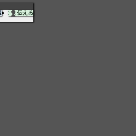
展
伝える