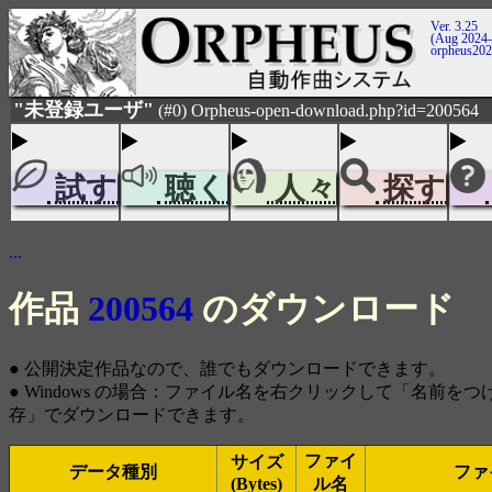
Ver. 3.25
(Aug 2024-
orpheus20
"未登録ユーザ"
(#0) Orpheus-open-download.php?id=200564
試す
聴く
人々
探す
...
作品
200564
のダウンロード
● 公開決定作品なので、誰でもダウンロードできます。
● Windows の場合：ファイル名を右クリックして「名前を
存」でダウンロードできます。
ファイ
サイズ
データ種別
ファ
(Bytes)
ル名