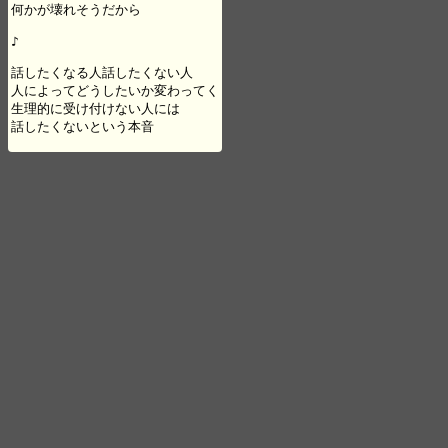
何かが壊れそうだから

♪

話したくなる人話したくない人

人によってどうしたいか変わってく

生理的に受け付けない人には

話したくないという本音