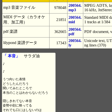
200564.
MPEG ADTS, laye
mp3 音楽ファイル
978048
mp3
16 kHz, JntStere
MIDI データ（カラオケ
200564.
Standard MIDI da
21851
mid
1 tracks at 1/384
用、加工用）
200564.
pdf 楽譜
362665
PDF document, ve
pdf
200564.
Unicode text, UTF
lilypond 楽譜データ
17343
ly
ng lines (370)
「 本音」
サラダ油
♪

♪

うつ向いた表情

どうしたんだろう

聞いてみたところで

本当のことはわからないだろう

隠しきれてない本音

姿勢や顔に映ってる

それでも口にはしないのは
