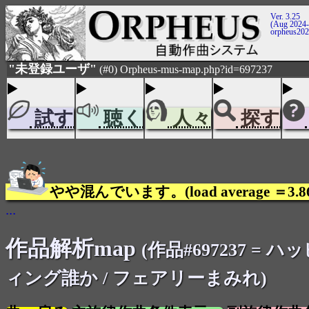
Ver. 3.25
(Aug 2024-
orpheus20
"未登録ユーザ"
(#0) Orpheus-mus-map.php?id=697237
試す
聴く
人々
探す
やや混んでいます。(load average ＝3.8
...
作品解析map
(作品#697237 = 
ィング誰か / フェアリーまみれ)