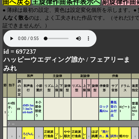
曲へ戻る
主旋律作曲条件表示へ
副旋律作曲
● 薄緑は最初の設定、黄色は設定変化個所を示します。●
んなく散る
のは、よく工夫された作品です。（それだけ
証できませんが。）
id = 697237
ハッピーウエディング誰か /
フェアリーま
みれ
和声
主旋律
副旋律
伴奏
調
節
拍子
の
和声進
小節
リズム
上
下
旋律
リズム
上
下
旋律
伴奏音
サブ
ドラム
速度
設
行
選択
型
限
限
型
型
限
限
型
形
音形
ス
指定
定
８小
最低
4/4拍
普通
4M9-3m
節全
ロック
音の
8ビート
子♩
(M
♯♯
7-3m7o
部使
風02ss
み付
1
M11
♩♩
1
n6-6m9
2)
♩
う
点
♪
⇔
正統派
やや
正統派
ほぼ
「雨だ
ろびaん
ソ
レ
↓
↓
↓
行進曲
レ
順次
行進曲
↓
跳躍
れ」風
試作2
軽やか
↓
そ
♯
♯