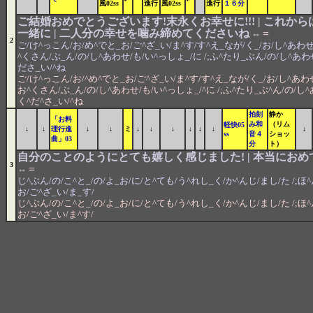
風02ss
進行
風02ss
進行
１６分
ご結婚おめでとうございます!末永くお幸せに!!! | これか
一緒に | 二人分の幸せを噛み締めてくださいね
=
⇔
2
ご/け^っこん/お/め^でと_お/ご^ざ_い/ま^す/す^え_なが/く_/お/し^あわせ/
^くさん/ぶ_ん/の/し^あわせ/も/い^っしょ_/に /;ふ^たり_ぶん/の/し^あわ
ださ_い/^ね
ご/け^っこん/お/^め^でと_お/ご^ざ_い/ま^す/す^え_なが/く_/お/し^あわせ/
お^くさん/ぶ_ん/の/し^あわせ/も/い^っしょ_/^に /;ふ^たり_ぶ^ん/の/し
く^だ^さ_い/^ね
拍刻
静か
「お料
み和
（リム
軽快05
↓
↓
理行進
↓
↓
ミ
↓
↓
↓
↓
↓
↓
↓
ss
音４
ショッ
曲」03
分
ト）
自分のことのようにとても嬉しく感じました! | 本当におめ
3
=
⇔
じ^ぶん/の/こ^と_/の/よ_お/に/と^ても/う^れし_く/か^んじ/まし/た /;ほ
お/ご^ざ_い/ま_す/
じ^ぶん/の/こ^と_/の/よ_お/に/と^ても/う^れし_く/か^んじ/まし/た /;ほ
お/ご^ざ_い/ま^す/