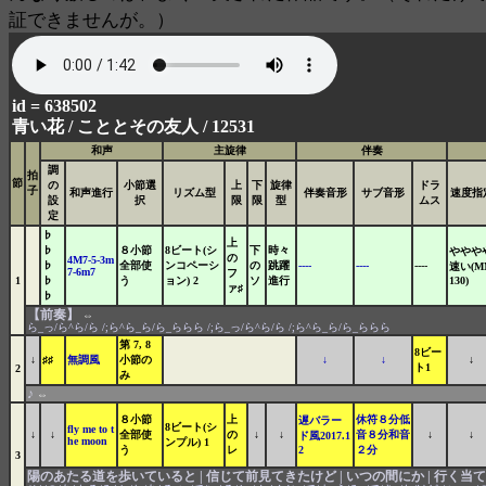
証できませんが。）
id = 638502
青い花 /
こととその友人 / 12531
和声
主旋律
伴奏
調
拍
節
の
小節選
上
下
旋律
ドラ
子
和声進行
リズム型
伴奏音形
サブ音形
速度指
設
択
限
限
型
ムス
定
♭
上
♭
８小節
8ビート(シ
下
時々
ややや
の
4M7-5-3m
♭
全部使
ンコペーシ
の
跳躍
----
----
----
速い(M
7-6m7
フ
1
♭
う
ョン) 2
ソ
進行
130)
ァ♯
♭
【前奏】
⇔
ら_っ/ら^ら/ら /;ら^ら_ら/ら_ららら /;ら_っ/ら^ら/ら /;ら^ら_ら/ら_ららら
第 7, 8
8ビー
↓
♯♯
無調風
小節の
↓
↓
↓
ト1
2
み
♪
⇔
８小節
上
休符８分低
遅バラー
8ビート(シ
fly me to t
↓
↓
全部使
の
↓
↓
音８分和音
↓
↓
ド風2017.1
he moon
ンプル) 1
う
レ
2
２分
3
陽のあたる道を歩いていると | 信じて前見てきたけど | いつの間にか | 行く当