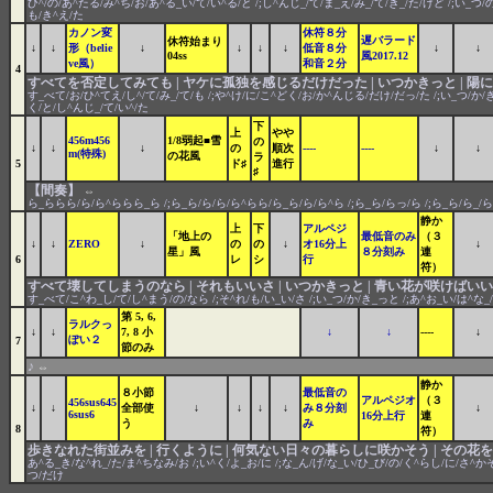
ひ^/の/あ^たる/み^ち/お/あ^る_い/て/い^る/と /;し^んじ_/て/ま_え/み_/て/き_/た/けど /;い_つ/の
も/き^え/た
カノン変
休符８分
遅バラード
休符始まり
↓
↓
形（belie
↓
↓
↓
↓
低音８分
↓
↓
04ss
風2017.12
ve風）
和音２分
4
すべてを否定してみても | ヤケに孤独を感じるだけだった | いつかきっと | 
す_べて/お/ひ^てえ/し^/て/み_/て/も /;や^け/に/こ^どく/お/か^んじる/だけ/だっ/た /;い_つ/か/き
く/と/し^んじ_/て/い^/た
下
上
やや
456m456
1/8弱起■雪
の
↓
↓
↓
の
順次
----
----
↓
↓
m(特殊)
の花風
ラ
5
ド♯
進行
♯
【間奏】
⇔
ら_ららら/ら/ら^ららら_ら /;ら_ら/ら/ら/ら^らら/ら_ら/ら/ら^ら /;ら_ら/らっ/ら /;ら_ら/ら_/
静か
上
下
アルペジ
「地上の
最低音のみ
（３
↓
↓
ZERO
↓
の
の
↓
オ16分上
↓
星」風
８分刻み
連
6
レ
シ
行
符）
すべて壊してしまうのなら | それもいいさ | いつかきっと | 青い花が咲けばいい
す_べて/こ^わ_し/て/し^まう/の/なら /;そ^れ/も/い_い/さ /;い_つ/か/き_っと /;あ^お_い/は^な_
第 5, 6,
ラルクっ
↓
↓
7, 8 小
↓
↓
----
↓
ぽい２
7
節のみ
♪
⇔
静か
８小節
最低音の
アルペジオ
（３
456sus645
↓
↓
全部使
↓
↓
↓
↓
み８分刻
↓
6sus6
16分上行
連
う
み
8
符）
歩きなれた街並みを | 行くように | 何気ない日々の暮らしに咲かそう | その花
あ^る_き/な^れ_/た/ま^ちなみ/お /;い^く/よ_お/に /;な_ん/げ/な_い/ひ_び/の/く^らし/に/さ^かそ
つ/だけ