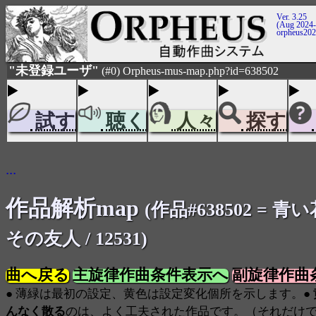
Ver. 3.25
(Aug 2024-
orpheus20
"未登録ユーザ"
(#0) Orpheus-mus-map.php?id=638502
試す
聴く
人々
探す
...
作品解析map
(作品#638502 = 青
その友人 / 12531)
曲へ戻る
主旋律作曲条件表示へ
副旋律作曲
● 薄緑は最初の設定、黄色は設定変化個所を示します。●
んなく散る
のは、よく工夫された作品です。（それだけ