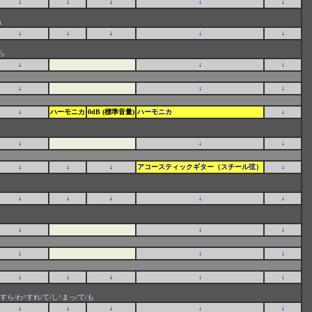
↓
↓
↓
↓
↓
ね
↓
↓
↓
↓
↓
ら
↓
↓
↓
↓
↓
↓
↓
ハーモニカ
0dB (標準音量)
ハーモニカ
↓
↓
↓
↓
↓
↓
↓
アコースティックギター（スチール弦）
↓
↓
↓
↓
↓
↓
↓
↓
↓
↓
↓
↓
↓
↓
↓
↓
↓
れ/すら/わ^すれ/て/し^まっ/て/も
↓
↓
↓
↓
↓