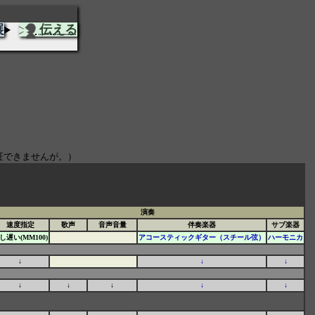
展
伝える
証できませんが。）
演奏
速度指定
歌声
音声音量
伴奏楽器
サブ楽器
し遅い(MM100)
アコースティックギター（スチール弦）
ハーモニカ
↓
↓
↓
↓
↓
↓
↓
↓