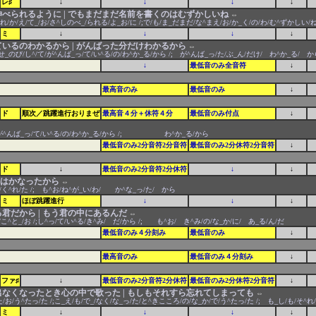
レ♯
↓
↓
↓
↓
伸べられるように | でもまだまだ名前を書くのはむずかしいね
⇔
_れ/か/え/て_/お/さ^しのべ_/られる/よ_お/に /;で/も/ま_だまだ/な^まえ/お/か_く/の/わ/む^ずかしい/
ミ
↓
↓
↓
↓
ているのわかるから | がんばった分だけわかるから
⇔
/せ_のび/し^/て/が^んば_っ/て/い^る/の/わ^か_る/から /; が^んば_っ/た/ぶ_ん/だけ/ わ^か_る/ か
↓
最低音のみ全音符
↓
最高音のみ
最低音のみ
↓
ド
順次／跳躍進行おりまぜ
最高音４分＋休符４分
最低音のみ付点
↓
/; が^んば_っ/て/い^る/の/わ^か_る/から /; わ^か_る/から
最低音のみ2分音符2分音符
最低音のみ2分休符2分音符
↓
ド
↓
最低音のみ2分音符2分休符
↓
↓
願いはかなったから
⇔
/て/く^れ/た /; も^お/ね^が_い/わ/ か^な_っ/た/ から
ミ
ほぼ跳躍進行
↓
↓
↓
る君だから | もう君の中にあるんだ
⇔
/こ^と_/お /;し^っ/て/い^る/き^み/ だ/から /; も^お/ き^み/の/な_か/に/ あ_る/ん/だ
最低音のみ４分刻み
最低音のみ
↓
最高音のみ
最低音のみ４分刻み
↓
ファ♯
↓
最低音のみ2分音符2分休符
最低音のみ2分休符2分音符
↓
も出なくなったとき心の中で歌った | もしもそれすら忘れてしまっても
⇔
/お/う^たっ/た /;こ_え/も/で_/なく/な_っ/た/と^きこころ/の/な_か/で/う^たっ/た /; も_し/も/そ^
ミ
↓
↓
↓
↓