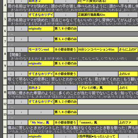
↓
↓
前向き２
↓
8ビート(変化のある)
↓
4
君の名前はママが決めた | 誰かの手が差し伸べられるように | 誰かへ手を差し
き^み/の/な^まえ/わ/ま_ま/が/き^め/た /;だ_れ/か/の/て_/が/さ^しのべ_/られる/よ_お/に /;だ
↓
↓
すてきなホリデイ
↓
正統派行進曲風02ss
↓
5
君の名前はママが決めた | 百点じゃなくてもいいの | 少し背伸びしてがんばっ
き^み/の/な^まえ/わ/ま_ま/が/き^め/た /;ひゃ^く_てん/じゃ/な_く/て/も/い_い/の /;す^こ_し
↓
↓
originally
第 7, 8 小節のみ
6
♪
⇔
↓
↓
↓
第 3, 4 小節のみ
7
♪
⇔
↓
↓
モータウンend
８小節全部使う
16分シンコペーション01ss
さらに上のﾄﾞ
8
【間奏】
⇔
き^み/の/な^まえ/わ/ま_ま/が/き^め/た /; ひゃ^く_てん/じゃ/な_く/て/も/い_い/の 
↓
↓
originally
第 3, 4 小節のみ
9
♪
⇔
↓
↓
すてきなホリデイ
８小節全部使う
↓
上のレ♯
10
暗くて明るいこの世界に | 苦しいとわかっていても | 君が来てくれた | もう
く^らく/て/あ^かるい/こ^の/せ_かい/に /;く^るし_い/と/わ^か_っ/て/い^/ても /;き^み/が/き_
↓
↓
前向き２
↓
「ドレミの歌」風
上のミ
11
暗闇に燈された希望のように | 多くのことが当たり前でないことを | 知ってい
く^らやみ/に/と^も_さ/れ/た/き^ぼお/の/よ_お/に /;お_おく/の/こ^と_/が/あ^たりまえ/で/な_い
↓
↓
すてきなホリデイ
第 1, 2 小節のみ
12
♪
⇔
↓
↓
↓
第 7, 8 小節のみ
13
♪
⇔
↓
↓
「My Way」風
８小節全部使う
「connect」風
上のファ
14
痛みに苦しいときカウントした | 手足も動けなくなったとき歌を歌った | 声
い^たみ_/に/く^るし_い/と^きか_うんと/し^/た /;て_あし/も/う^ごけ_/なく/な_っ/た/と^き_うた
↓
↓
originally
↓
1拍半弱起■もったいぶって
↓