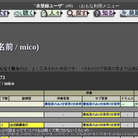
"未登録ユーザ"
(#0)
↓おもな利用メニュー
試す
聴く
人々
探す
知る
発
前 / mico)
んなく散る
のは、よく工夫された作品です。（それだけで音楽の質までは保
573
 /
mico
伴奏
下限
旋律型
伴奏音形
サブ音形
ドラムス
最低音のみ2分音符2分休符
最低音のみ2分休符2分音符
----
少
↓
最低音のみ2分音符2分音符
↓
ミ
ほぼ跳躍進行
↓
最低音のみ2分休符2分音符
↓
っぷり詰まってて | いつもは軽くて気づかないくらいの
⇔
んな_/の/お^も_い/が/た^っぷ_り/つ^ま_っ/て/て /; い_つ/も/わ/か^るく/て/き^ず_か/ない/くらい/の