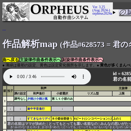
Ver. 3.25
(Aug 2024-)
orpheus2024a
...
作品解析map
(作品#628573 = 君の名
曲へ戻る
主旋律作曲条件表示へ
副旋律作曲条件表示へ
● 薄緑は最初の設定、黄色は設定変化個所を示します。●
黄色が多くまんべ
id = 628
君の名前
和声
主旋律
節
拍子
調の設定
和声進行
小節選択
リズム型
上限
調号なし
夕焼け小焼け風
第 5, 6 小節のみ
1
♪
⇔
↓
↓
途中半音進行
↓
2
♪
⇔
↓
↓
すてきなホリデイ
８小節全部使う
8ビート(シンコペーション) 2
上のミ
3
君の名前はママが決めた | とってもとっても重い名前なの | みんなの思いがた
き^み/の/な^まえ/わ/ま_ま/が/き^め/た /;と^っても_/と^っても_/お^もい/な^まえ/な/の /;み^