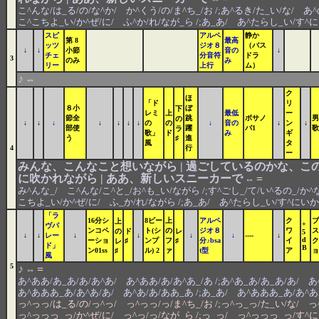
こ^んな/は_る/の/な^か/ か^くう/の/ま^ち_/お /;あ^るき/た_い/な/ あ^の
こ^こちよ_い/か^ぜ/に/ ふ^か/れ/なが_ら /;あ_あ/ あ^たらし_い/す^
スピ
アルペ
静か
第 8
最高
ッツ
ジオ８
（バス
↓
↓
小節
音の
↓
チェ
分音符
ドラ
3
のみ
み
リー
上行
ム）
♪
⇔
ク
ほ
「ド
リ
８小
ぼ
下
レミ
上
最低
ー
節全
跳
ボサノ
男
の
↓
↓
↓
↓
↓
↓
↓
の
の
↓
音の
↓
ン
↓
部使
躍
バ1
歌
ラ
歌」
ド
み
ギ
う
♯
進
風
タ
4
行
ー
みんな、こんなこと想いながら | 過ごしているのかな、この
に吹かれながら | ああ、新しいスニーカーで
=
⇔
み^んな_/ こ^んな/こ^と_/お^も_い/ながら /;す^ごし_/て/い^るの_/か^な
こちよ_い/か^ぜ/に/ ふ_か/れ/ながら /;あ_あ/ あ^たらし_い/す^にい
「ラ
16分シ
8ビー
上
アルペ
ク
ブ
上
+
ヴパ
ンコペ
ト(シ
の
ジオ８
ワ
ス
の
ド
レ
5
↓
↓
レー
↓
↓
↓
↓
----
↓
d
ーショ
♯
ンプ
フ
♯
分♪bsa
イ
ク
レ
ド」
B
ン01ss
♯
ル) 2
ァ
t型
ア
ョ
風
5
♪
=
⇔
あ^ああ/あ_あ/あ/あ^あ/ あ^ああ/あ/あ^あ_/あ /;あ^あ_あ/あ_あ/あ/ あ^
あ^あああ_あ/あ^あ/あ/ あ^あ/あ/ああ_あ /;あ_あ/ あ^あああ_あ/あ^
っ^っっ/は_る/の/っ^っ/ っ^っっ/っ/ま^ち_/お /;っ^っ_っ/た_い/な/ っ^
っ^っっっ_っ/か^ぜ/に/ っ^っ/っ/なが_ら /;っ_っ/ っ^っっっ_っ/す^