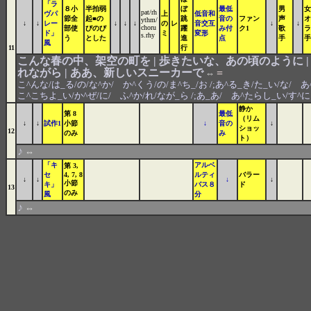
「ラ
８小
半拍弱
ぼ
最低
男
女
pat/rh
ヴパ
上
低音和
節全
起■の
跳
音の
ファン
声
オ
ythm/
↓
↓
レー
↓
↓
↓
の
レ
音交互
↓
↓
choru
部使
びのび
躍
み付
ク1
歌
ラ
ド」
ミ
変形
s.rhy
う
とした
進
点
手
手
風
11
行
こんな春の中、架空の町を | 歩きたいな、あの頃のように 
れながら | ああ、新しいスニーカーで
=
⇔
こ^んな/は_る/の/な^か/ か^くう/の/ま^ち_/お /;あ^る_き/た_い/な/ あ^
こ^こちよ_い/か^ぜ/に/ ふ^か/れ/なが_ら /;あ_あ/ あ^たらし_い/す^
静か
第 8
最低
（リム
↓
↓
試作1
小節
↓
音の
↓
ショッ
12
のみ
み
ト）
♪
⇔
「キ
アルベ
第 3,
セ
4, 7, 8
ルティ
バラー
↓
↓
↓
↓
小節
キ」
バス８
ド
13
のみ
風
分
♪
⇔