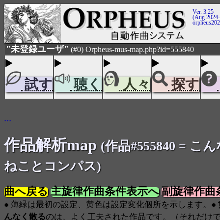
Ver. 3.25
(Aug 2024-
orpheus20
"未登録ユーザ"
(#0) Orpheus-mus-map.php?id=555840
試す
聴く
人々
探す
...
作品解析map
(作品#555840 = こ
ねことコンパス)
曲へ戻る
主旋律作曲条件表示へ
副旋律作曲
● 薄緑は最初の設定、黄色は設定変化個所を示します。●
んなく散る
のは、よく工夫された作品です。（それだけ