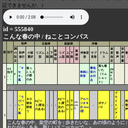
証できませんが。）
id = 555840
こんな春の中 /
ねことコンパス
和声
主旋律
副旋律
伴奏
調
速
音
旋
旋
節
拍子
の
和声
小節
リズム
上
下
リズ
上
下
伴奏音
サブ
ドラム
度
歌
声
律
律
設
進行
選択
型
限
限
ム型
限
限
形
音形
ス
指
声
音
型
型
定
定
量
落ち着
「キ
最低
第 1,
4/4
(M
いた
セ
2, 3, 4
単純に
音の
拍子
M
♯
（リム
小節
9
♩♩
キ」
和音
み付
1
ショッ
2)
♩♩
のみ
風
点
ト）
♪
⇔
ブ
「ラ
ラ
８小
8ビー
アルペ
ヴパ
8ビー
上
下
イ
男
sm
節全
ト(変
ジオ８
ボサノ
↓
↓
レー
ト(変化
↓
↓
↓
の
の
oot
↓
↓
ト
↓
普
部使
化の
分♪bsa
バ2
h
ド」
のある)
レ
シ
ピ
声
う
ある)
t型
風
ア
2
ノ
こんな春の中、架空の町を | 歩きたいな、あの頃のように 
れながら | ああ、新しいスニーカーで
=
⇔