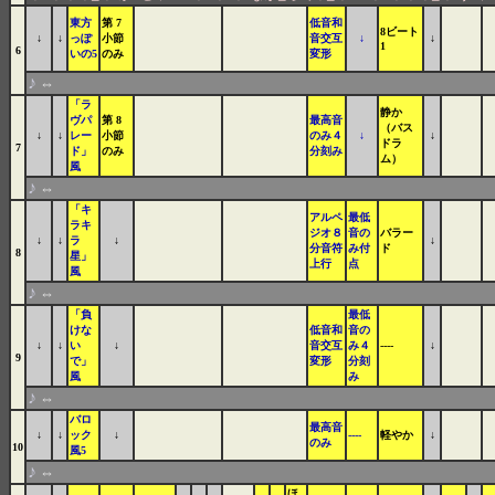
東方
第 7
低音和
8ビート
↓
↓
っぽ
小節
音交互
↓
↓
1
6
いの5
のみ
変形
♪
⇔
「ラ
静か
ヴパ
第 8
最高音
（バス
↓
↓
レー
小節
のみ４
↓
↓
ドラ
7
ド」
のみ
分刻み
ム）
風
♪
⇔
「キ
アルペ
最低
ラキ
ジオ８
音の
バラー
↓
↓
ラ
↓
↓
分音符
み付
ド
8
星」
上行
点
風
♪
⇔
「負
最低
けな
低音和
音の
↓
↓
い
↓
音交互
み４
----
↓
9
で」
変形
分刻
風
み
♪
⇔
バロ
最高音
↓
↓
ック
↓
----
軽やか
↓
のみ
10
風5
♪
⇔
ほ