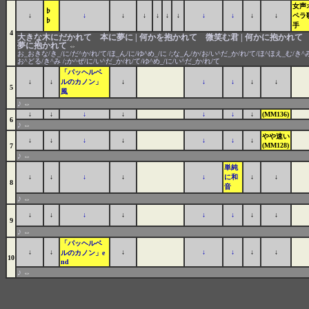
女声
♭
↓
↓
↓
↓
↓
↓
↓
↓
↓
↓
↓
ペラ
♭
手
4
大きな木にだかれて 本に夢に | 何かを抱かれて 微笑む君 | 何かに抱かれて
夢に抱かれて
⇔
お_おきな/き_/に/だ^か/れ/て/ほ_ん/に/ゆ^め_/に /;な_ん/か/お/い^だ_か/れ/て/ほ^ほえ_む/き^み
お^どる/き^み /;か^ぜ/に/い^だ_か/れ/て/ゆ^め_/に/い^だ_か/れ/て
「パッヘルベ
↓
↓
ルのカノン」
↓
↓
↓
↓
↓
5
風
♪
⇔
↓
↓
↓
↓
↓
↓
↓
(MM136)
6
♪
⇔
やや速い
↓
↓
↓
↓
↓
↓
↓
(MM128)
7
♪
⇔
単純
↓
↓
↓
↓
↓
に和
↓
↓
8
音
♪
⇔
↓
↓
↓
↓
↓
↓
↓
↓
9
♪
⇔
「パッヘルベ
↓
↓
↓
↓
↓
↓
↓
ルのカノン」e
10
nd
♪
⇔