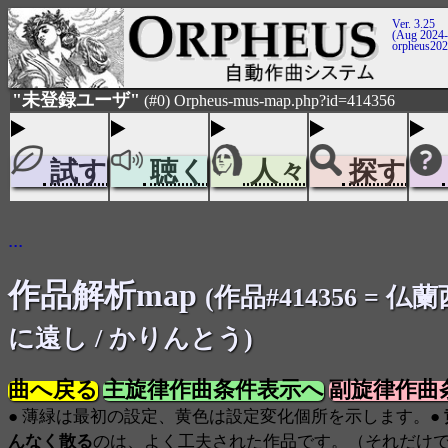
Ver. 3.25
(Aug 2024-
orpheus20
"未登録ユーザ"
(#0) Orpheus-mus-map.php?id=414356
試す
聴く
人々
探す
...
作品解析map
(作品#414356 = 
に遠し / かりんとう)
曲へ戻る
主旋律作曲条件表示へ
副旋律作曲
● 薄緑は最初の設定、黄色は設定変化個所を示します。●
んなく散る
のは、よく工夫された作品です。（それだけ