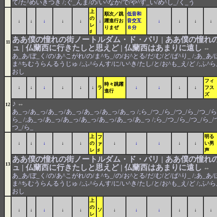
て/た^めいきつき /;ぐ_んま/の/い^なか/で/や^す_い/め^し_/く_う
上
順次／跳
低音和
の
躍進行お
音交互
↓
↓
↓
↓
↓
↓
↓
↓
↓
↓
レ
りまぜ
８分
♯
ああ僕の憧れの街ノートルダム・ド・パリ | ああ僕の憧れ
11
ュ | 仏蘭西に行きたしと思えど | 仏蘭西はあまりに遠し
⇔
あ_あ/ぼ_く/の/あ^こがれ/の/ま^ち_/の/お^とる/だ/む/ど/ぱ^り_ /;あ_あ
ま^ちむうらんるうじゅ /;ふ^らんす/に/い^き/たし/と/お^も_え/ど /;ふ^ら
おし
フィ
時々跳躍
↓
↓
↓
↓
↓
↓
ラ
↓
↓
↓
↓
フス
進行
ズ
♪
⇔
12
あ_っ/あ_っ/あ_っ/あ_っ/あ_っ/あ_っ/あ_っ /;ら_/つ_/ら_/つ_/ら_/つ_/ら_
ら_ /;あ_っ/あ_っ/あ_っ/あ_っ/あ_っ/あ_っ/あ_っ /;ら_/つ_/ら_/つ_/ら_/つ
つ_/ら_
上
明る
フ
↓
↓
↓
↓
↓
の
↓
↓
↓
↓
↓
い男
ァ
レ
♯
声
ああ僕の憧れの街ノートルダム・ド・パリ | ああ僕の憧れ
13
ュ | 仏蘭西に行きたしと思えど | 仏蘭西はあまりに遠し
⇔
あ_あ/ぼ_く/の/あ^こがれ/の/ま^ち_/の/お^とる/だ/む/ど/ぱ^り_ /;あ_あ
ま^ちむうらんるうじゅ /;ふ^らんす/に/い^き/たし/と/お^も_え/ど /;ふ^
おし
上
の
ソ
↓
↓
↓
↓
↓
↓
↓
↓
↓
↓
↓
レ