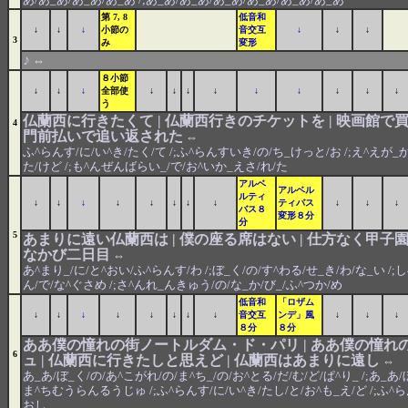
第 7, 8
低音和
↓
↓
↓
小節の
音交互
↓
↓
↓
3
み
変形
♪
⇔
８小節
↓
↓
↓
全部使
↓
↓
↓
↓
↓
↓
↓
↓
↓
う
仏蘭西に行きたくて | 仏蘭西行きのチケットを | 映画館で買
4
門前払いで追い返された
⇔
ふ^らんす/に/い^き/たく/て /;ふ^らんすいき/の/ち_けっと/お /;え^えが_か
た/けど /;も^んぜんばらい_/で/お^いか_えさ/れ/た
アルベ
アルベル
ルティ
↓
↓
↓
↓
↓
↓
↓
↓
ティバス
↓
↓
↓
バス８
変形８分
分
5
あまりに遠い仏蘭西は | 僕の座る席はない | 仕方なく甲子園
なかび二日目
⇔
あ^まり_/に/と^おい/ふ^らんす/わ /;ぼ_く/の/す^わる/せ_き/わ/な_い /
ん/で/な^ぐさめ /;さ^んれ_んきゅう/の/な_か/び_/ふ^つか/め
低音和
「ロザム
↓
↓
↓
↓
↓
↓
↓
↓
音交互
ンデ」風
↓
↓
↓
８分
８分
ああ僕の憧れの街ノートルダム・ド・パリ | ああ僕の憧れ
6
ュ | 仏蘭西に行きたしと思えど | 仏蘭西はあまりに遠し
⇔
あ_あ/ぼ_く/の/あ^こがれ/の/ま^ち_/の/お^とる/だ/む/ど/ぱ^り_ /;あ_あ
ま^ちむうらんるうじゅ /;ふ^らんす/に/い^き/たし/と/お^も_え/ど /;ふ^ら
おし