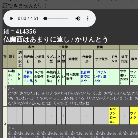
証できませんが。）
id = 414356
仏蘭西はあまりに遠し /
かりんとう
和声
主旋律
伴奏
調
節
拍子
の
和声進
小節選
リズム
上
下
伴奏音
ドラ
速度
旋律型
サブ音形
歌声
設
行
択
型
限
限
形
ムス
指定
定
4/4拍
やや
「君を
８小節
半拍弱
上
低音和
「ロザム
フィ
♭
時々跳躍
子♩
遅い
乗せ
全部使
起■(試
の
レ
音交互
ンデ」風
----
フス
♭
進行
♩♩
(MM9
て」風
う
作5)
ド
８分
８分
ズ
♩
6)
♪
1
⇔
と^ざ_さ/れ/た/じ_んせえ/の/と^びら/が/ひ^ら_く/よ_お/な /;そ^んな/き^
^ち_/に/わ /;ぼ_く/の/い^っしょお/お/く^る_り/と/か^え/て/し^まう/よ_お/
る/き^/が/す^る/ん/だ/ぼ_く/の/ぱ_り/に/わ/ね
ロッ
クン
ヴィ
↓
↓
↓
↓
↓
↓
↓
↓
↓
↓
↓
ロー
オラ
ル2
2
♪
⇔
あ_あ/あ_あ/あ_あ/あ_あ/あ_あ/あ_あ /;あ_あ/あ_あ/あ_あ/あ_あ/あ_あ/あ
あ/あ_あ/あ_あ/あ_あ /;あ_あ/あ_あ/あ_あ/あ_あ/あ_あ/あ_あ