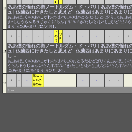
♯
ああ僕の憧れの街ノートルダム・ド・パリ | ああ僕の憧れ
14
ュ | 仏蘭西に行きたしと思えど | 仏蘭西はあまりにあまり
あ_あ/ぼ_く/の/あ^こがれ/の/ま^ち_/の/お^とる/だ/む/ど/ぱ^り_ /;あ_あ
ま^ちむうらんるうじゅ /;ふ^らんす/に/い^き/たし/と/お^も_え/ど /;ふ^ら
まり_/に/あ^まり_/に/とおし
上
ソ
↓
↓
↓
↓
↓
の
↓
↓
↓
↓
↓
↓
♯
ミ
ああ僕の憧れの街ノートルダム・ド・パリ | ああ僕の憧れ
ュ | 仏蘭西に行きたしと思えど | 仏蘭西はあまりにあま
15
し
⇔
あ_あ/ぼ_く/の/あ^こがれ/の/ま^ち_のおとるだむどぱり /;あ_あ/ぼ_く/
うらんるうじゅ /;ふ^らんす/に/い^き/たし/と/お^も_え/どふ^らんす/わ/ /;
に/あ^まりに/あ^まり_/に/と_おし
第 5, 6,
↓
↓
↓
7, 8 小
↓
↓
↓
↓
16
節のみ
♪
⇔