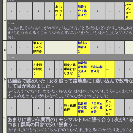
ハー
上
和音４
フ
プシ
↓
↓
↓
↓
↓
の
↓
分＋休
↓
↓
↓
ァ
コー
ミ
♯
符４分
ド
7
♪
⇔
あ_あ/ぼ_く/の/あ^こがれ/の/ま^ち_/の/お^とる/だ/む/ど/ぱ^り_ /;あ_あ
ま^ちむうらんるうじゅ /;ふ^らんす/に/い^き/たし/と/お^も_え/ど /;ふ^ら
おし
第 1, 2,
拍刻み
↓
↓
↓
3, 4 小
和音４
↓
↓
↓
8
節のみ
分
♪
⇔
低音和
８小節
順次／跳
音単純
拍刻み和
↓
↓
↓
全部使
↓
↓
↓
躍進行お
----
↓
↓
交互４
音４分
う
りまぜ
分
9
仏蘭西で謎めいた | 女を追って路地裏に | 迷い込んで数奇な
して目が覚めました
⇔
ふ^らんす/で/な^ぞ_めえ/た /;お^んな_/お/お^っ/て/ろ^じうら/に /;ま^よ
う_んめえ /;つ_ま/が/お/な^ら_し/て/め_/が/さ^め_/まし/た
ロッ
低音和
「ロザム
時々跳躍
クン
↓
↓
↓
↓
↓
↓
↓
音交互
ンデ」風
↓
↓
進行
ロー
変形
８分
ル2
10
あまりに遠い仏蘭西の | モンマルトルに語り合う | 友が
つき | 群馬の田舎で安い飯食う
⇔
あ^まり_/に/と^おい/ふ^らんす/の /;も^んま_るとる/に/か^たりあ_う /;と