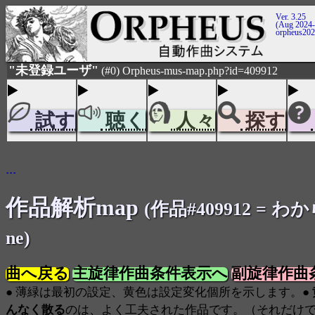
Ver. 3.25
(Aug 2024-
orpheus20
"未登録ユーザ"
(#0) Orpheus-mus-map.php?id=409912
試す
聴く
人々
探す
...
作品解析map
(作品#409912 = わか
ne)
曲へ戻る
主旋律作曲条件表示へ
副旋律作曲
● 薄緑は最初の設定、黄色は設定変化個所を示します。●
んなく散る
のは、よく工夫された作品です。（それだけ