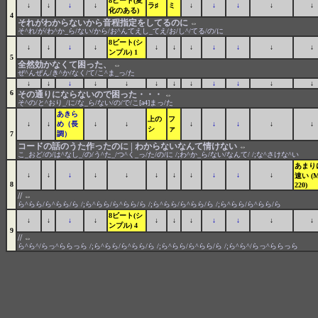
8ビート(変
↓
↓
↓
↓
ラ♯
ミ
↓
↓
↓
↓
↓
化のある)
4
それがわからないから音程指定をしてるのに
⇔
そ^れ/が/わ^か_ら/ない/から/お^んてえし_てえ/お/し^/てる/の/に
8ビート(シ
↓
↓
↓
↓
↓
↓
↓
↓
↓
↓
↓
ンプル) 1
5
全然効かなくて困った、
⇔
ぜ^んぜん/き^か/なく/て/こ^ま_っ/た
↓
↓
↓
↓
↓
↓
↓
↓
↓
↓
↓
↓
6
その通りにならないので困った・・・
⇔
そ^の/と^おり_/に/な_ら/ない/の/で/こ[a4]まっ/た
あきら
上の
フ
↓
↓
め（長
↓
↓
↓
↓
↓
↓
↓
シ
ァ
7
調）
コードの話のうた作ったのに | わからないなんて情けない
⇔
こ_おど/の/は^なし_/の/う^た_/つ^く_っ/た/の/に /;わ^か_ら/ない/なんて/ /;な^さけな^い
あまり
↓
↓
↓
↓
↓
↓
↓
↓
↓
↓
↓
速い (
8
220)
//
⇔
ら^らら/ら^らら/ら /;ら^らら/ら^らら/ら /;ら^らら/ら^らら/ら /;ら^らら/ら^らら/ら
8ビート(シ
↓
↓
↓
↓
↓
↓
↓
↓
↓
↓
↓
ンプル) 4
9
//
⇔
ら^ら^/らっ^ららっら /;ら^らら/ら^らら/ら /;ら^らら/ら^らら/ら /;ら^ら^/らっ^ららっら