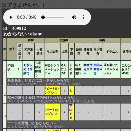
証できませんが。）
id = 409912
わからない /
akane
和声
主旋律
伴奏
調
節
拍子
の
和声進
小節
下
旋律
伴奏音
サブ音
リズム型
上限
ドラムス
速度
設
行
選択
限
型
形
形
定
８小
あきら
さら
下
時々
和音付
拍刻み
落ち着いた
4/4拍
16分シンコ
こんな
節全
♯
め（長
に上
の
跳躍
点リズ
和音４
（リムショ
子♩♩
ペーション
あり？ 
部使
1
♩♩
調2）
01ss
のﾄﾞ
ド
進行
ム
分
ット）
M500)
う
ああああ、いまだにコードがわからない
⇔
あ_あ/あ_あ/ /;い^まだ/に/こ_おど/が/ /;わ^か_ら/っない
8ビート(シ
↓
↓
↓
↓
↓
ミ
↓
↓
↓
↓
↓
ンプル) 1
2
配分の違う土を目で見分けられないような
⇔
は^いぶん/の/ち^がう/つ^ち_/お/め_/で/み^わけ/られ/ない/よ_お/な
下
8ビート(シ
の
↓
↓
↓
↓
↓
↓
↓
↓
↓
↓
ンプル) 2
ド
3
＃
コードの音違いがわからない
⇔
こ_おど/の/お^とち_がい/が/わ^か_ら/ない