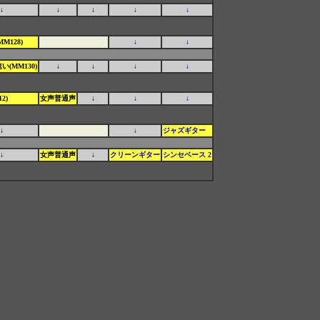
↓
↓
↓
↓
↓
M128)
↓
↓
(MM130)
↓
↓
↓
↓
2)
女声普通声
↓
↓
↓
↓
↓
ジャズギター
↓
女声普通声
↓
クリーンギター
シンセベース 2