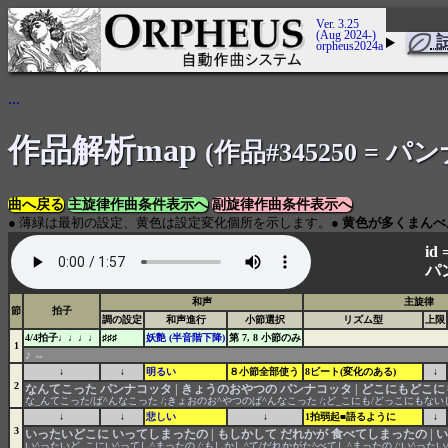
Ver. 3.25
(Aug 2024-)
orpheus2024a
...
作品解析map
(作品#345250 = 
曲へ戻る
主旋律作曲条件表示へ
副旋律作曲条件表示へ
● 薄緑は最初の設定、黄色は設定変化個所を示します。●
黄色が多くまんべ
id 
パ
和声
主旋律
節
拍子
調の設定
和声進行
小節選択
リズム型
上限
4/4拍子♩♩♩♩
♯♯♯
妖艶 (半音階下降)
第 7, 8 小節のみ
1
♪
⇔
↓
↓
明るい
８小節全部使う
8ビート(変化のある)
↓
2
なんてこった パンナコッタ | きょうのおやつの パンナコッタ | どこにもどこにも無
な_んてこった/ぱ^んなこった /;きょおのお^やつのぱ^んなこった /;ど_こにも/どっこにもないじ
↓
↓
悲しい
↓
1拍弱起■語るように
↓
3
いったいどこに いってしまったの | もしかして だれかが 食べてしまったの |
い^ったいど_こにい^ってし^まったの /;もしかし^て/だれかがた^べてし^まったの /;い^ったい/だれが