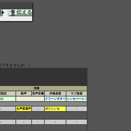
展
伝える
証できませんが。）
演奏
度指定
歌声
音声音量
伴奏楽器
サブ楽器
2)
クリーンギター
シンセベース 2
↓
女声普通声
↓
ポリシンセ
↓
↓
↓
↓
↓
↓