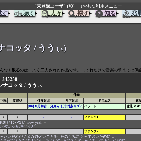
"未登録ユーザ"
(#0)
↓おもな利用メニュー
試す
聴く
人々
探す
知る
発
パンナコッタ / ううぃ)
んなく散る
のは、よく工夫された作品です。（それだけで音楽の質までは保
= 345250
ンナコッタ /
ううぃ
伴奏
下限
旋律型
伴奏音形
サブ音形
ドラムス
速
休符８分和音８分刻み
低音付点リズム
バラード
普通(MM11
↓
↓
↓
↓
ファンク1
いじゃない wow yeah
⇔
ゃな_い_/お_お/いぇ_い
↓
↓
↓
↓
ファンク2
 いったいだれが こんなひどいことを | たのしみに とっておいたのに
⇔
/こ^んな/ひ^ど_い/こ^と_/お /;た^のしみ/に/た^_のしみ/に/と_って/お^_いた/の/に