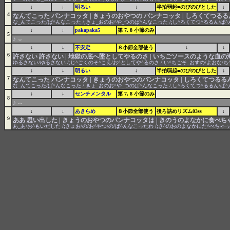
↓
↓
明るい
↓
半拍弱起■のびのびとした
↓
4
なんてこった パンナコッタ | きょうのおやつの パンナコッタ | しろくてつるるん
な_んてこった/ぱ^んなこった /;きょ_おのお^や_つのぱ^んなこった /;し^ろくてつ^るるん/ぱ^
↓
↓
pakapaka5
第 7, 8 小節のみ
5
♪
⇔
↓
↓
不安定
８小節全部使う
↓
↓
6
許さない 許さない | 地獄の底へ墜としてやるのさ | いちごソースのような血の
ゆるさない/ゆるさない /;じ^ごくのそ^こえ/お^としてや^るのさ /;い^ちごそ_おすの/よおな/
↓
↓
明るい
↓
半拍弱起■のびのびとした
↓
7
なんてこった パンナコッタ | きょうのおやつのパンナコッタ | しろくてつるる
な_んてこった/ぱ^んなこった /;きょ_おのお^や_つのぱ^んなこった /;し^ろくてつ^るるん/ぱ
↓
↓
センチメンタル
第 7, 8 小節のみ
8
♪
⇔
↓
↓
あきらめ
８小節全部使う
後ろ詰めリズム03ss
↓
9
ああ 思い出した | きょうのおやつのパンナコッタは | きのうのよなかに食べち
あ_あ/お^もいだした /;きょお/の/お^やつ/の/ぱ^んなこったわ /;き^のおのよなかにた^べちゃ