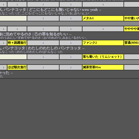
↓
↓
↓
↓
↓
 パンナコッタ | どこにもどこにも無いじゃない wow yeah
⇔
んなこった /;ど_こにも/どっこにも/ないじゃな_い/お_お/いぇ_い
↓
↓
メタル1
やや速い(M
↓
↓
↓
↓
↓
やややや速い
海に沈めてやるのさ | 己の罪を知るがいい
⇔
ち^のうみにし^ずめてや^るのさ /;お^のれのつ_みおし^るがいい_
↓
時々跳躍進行
↓
↓
ファンク2
普通(MM11
ん パンナコッタ | わたしのわたしの パンナコッタ
⇔
^んなこった /;わたしのわたしの/ぱ^んなこった
↓
↓
落ち着いた（リムショット）
↓
ほぼ順次進行
↓
↓
滅茶苦茶01ss
ゃった
⇔
った