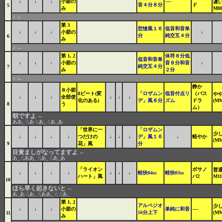
↓
↓
↓
小節の
----
遅い
音４分８分
ド
5
み
M88
♪
⇔
第 3
悲愴風１６
低音和音単
↓
↓
↓
小節の
↓
分
純交互４分
6
み
♪
⇔
第 1, 2
休符８分低
低音和音単
↓
↓
↓
小節の
音８分和音
↓
純交互４分
7
み
２分
♪
⇔
静か
８小節
8ビート(変
「ロザムン
低音付点リ
（バス
や
↓
↓
↓
全部使
↓
↓
↓
化のある)
デ」風８分
ズム
ドラ
(MM
8
う
ム）
朝ですよ
⇔
ああ_ /;あ /;あ_ /;あ_あ
「世界に一
「ロザムン
少
↓
↓
↓
↓
つだけの
↓
↓
↓
デ」風１６
↓
軽やか
(MM
9
花」風
分
目覚ましがなってますよ
⇔
あ_ /;ああ_ /;あ_ /;あ_あ
「ライオン
ボサノ
普通
↓
↓
↓
↓
↓
↓
↓
軽快04ss
軽快03ss
ハート」風
バ2
M11
10
ほら早く起きないと
⇔
あ_あ /;あ_ /;ああ_ /; /;あ_
第 1, 2
アルペジオ
少
↓
↓
↓
小節の
単純に和音
----
16分上下
(MM
11
み