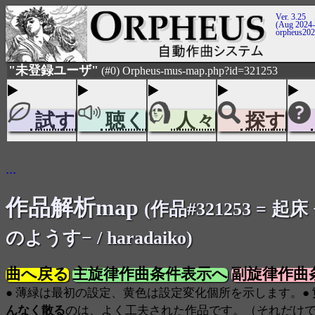
Ver. 3.25
(Aug 2024-
orpheus20
"未登録ユーザ"
(#0) Orpheus-mus-map.php?id=321253
試す
聴く
人々
探す
...
作品解析map
(作品#321253 = 起
のようす− / haradaiko)
曲へ戻る
主旋律作曲条件表示へ
副旋律作曲
● 薄緑は最初の設定、黄色は設定変化個所を示します。●
んなく散る
のは、よく工夫された作品です。（それだけ