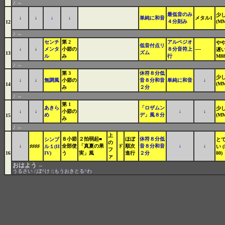
♪
⇔
最低音のみ
少
↓
↓
↓
↓
単純に和音
メタル1
４分刻み
(MM
12
♪
⇔
センチ
第 2
アルペジオ
や
低音付点リ
↓
↓
メンタ
小節の
８分音符上
----
遅い
ズム
13
ル
み
行
M88
♪
⇔
第 3
休符８分低
少
↓
↓
無調風
小節の
音８分和音
単純に和音
↓
(MM
14
み
２分
♪
⇔
第 1
あきら
「ロザムン
少
↓
↓
小節の
↓
↓
め
デ」風８分
(MM
15
み
♪
⇔
上
８小節
２拍弱起■
ほぼ
休符８分低
シンプ
と
の
↓
♯♯♯♯
全部使
「真夏の果
ド
順次
音８分和音
↓
↓
ル１(II
い 
フ
16
IV)
う
実」風
進行
２分
80)
ァ
おはよう
⇔
うるさい /;ぼ^け /;もうおきとる^わ