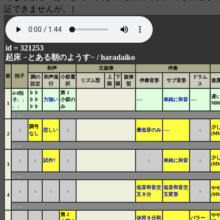
証できませんが。）
id = 321253
起床 −とある朝のようす− /
haradaiko
和声
主旋律
伴奏
節
拍子
調の
和声進
小節選
上
下
旋律
ドラム
リズム型
伴奏音形
サブ音形
速
設定
行
択
限
限
型
ス
♭♭
第 1
4/4拍
遅い
♭♭
力強い
小節の
----
単純に和音
----
子♩♩
M80
1
♩♩
♭♭
み
♪
⇔
調号
少
↓
悲しい
↓
最低音のみ
----
↓
なし
(MM
2
♪
⇔
少
↓
↓
試作7
↓
↓
単純に和音
↓
(MM
3
♪
⇔
低音和音交
低音和音交
や
↓
↓
↓
↓
↓
互８分
互変形
(MM
4
♪
⇔
第 2
や
休符８分和
バラー