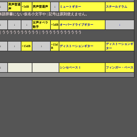
男声普通
↓
+5dB
男声普通声
↓
ミュートギター
スチールドラム
声
単語辞書にない仮名小文字や | 記号は原則使えません。
女声オペラ
↓
↓
↓
+5dB
オーバードライブギター
↓
歌手
| うううううううううう | ううううううううううう
ディストーションギ
+15d
↓
↓
+15dB
↓
ディストーションギター
B
ター
↓
シンセベース 1
フィンガー・ベース