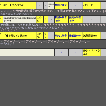
次
smoo
8ビート(シンプル) 1
↓
↓
単純に和音
↓
バラード
th
ここに４行の歌詞を漢字かな混じりで、 | 英語はカナ書きで入力して下さい。 | 
⇔
えた /;ほ^んとに/き_れえな /;
次
上の
拍刻み和音
拍刻み和音
pat/rhythm/rhythm-ss02-longhead
ド
↓
↓
-pair.rhy
ミ
４分
４分
| その胸には、もうため息もない
ううううううううううう | うううううううううう 
⇔
_いた /;そ^の/む^ね_にわ/も_はや/た^めい_きも/な_い /;
うううう_うう /;
次
上の
フ
「瞳を閉じて」風kato
↓
単純に和音
最低音のみ
滅茶苦茶01ss
ラ♯
ァ
アイムソーリー | アイムソーリー | アイムソーリー | アイムソーリー
⇔
/ご^めんよ /;
静か（バスドラ
↓
↓
ム）