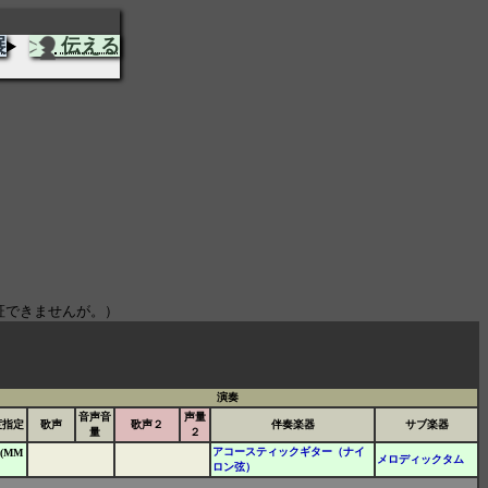
展
伝える
証できませんが。）
演奏
音声音
声量
度指定
歌声
歌声２
伴奏楽器
サブ楽器
量
２
アコースティックギター（ナイ
(MM
メロディックタム
ロン弦）