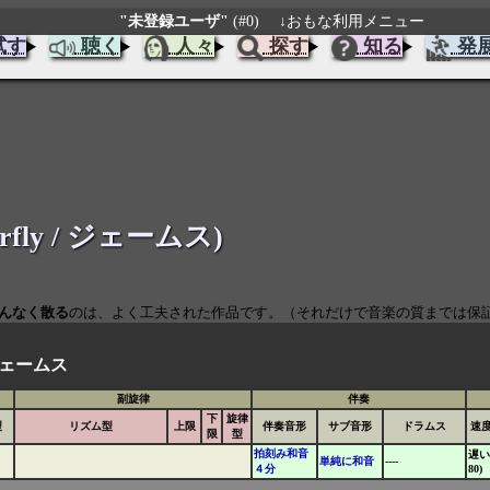
"未登録ユーザ"
(#0)
↓おもな利用メニュー
試す
聴く
人々
探す
知る
発
terfly / ジェームス)
んなく散る
のは、よく工夫された作品です。（それだけで音楽の質までは保
ェームス
副旋律
伴奏
下
旋律
型
リズム型
上限
伴奏音形
サブ音形
ドラムス
速
限
型
拍刻み和音
遅い
単純に和音
----
４分
80)