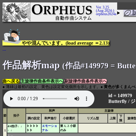
Ver. 3.25
(Aug 2024-)
orpheus2024a
やや混んでいます。(load average ＝2.13)
...
作品解析map
(作品#149979 = But
曲へ戻る
主旋律作曲条件表示へ
副旋律作曲条件表示へ
● 薄緑は最初の設定、黄色は設定変化個所を示します。●
黄色が多くまんべ
id = 149979
Butterfly /
ジ
和声
主旋律
節
拍子
下
調の設定
和声進行
小節選択
リズム型
上限
旋律
限
♭♭♭♭
エモーショ
第 1, 2 小節
4/4拍子♩♩
♩♩
♭♭
ナル
のみ
1
♪
⇔