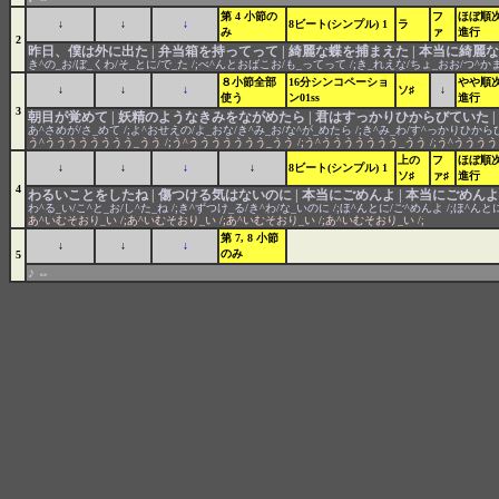
第 4 小節の
フ
ほぼ順
↓
↓
↓
8ビート(シンプル) 1
ラ
み
ァ
進行
2
昨日、僕は外に出た | 弁当箱を持ってって | 綺麗な蝶を捕まえた | 本当に綺麗な
き^の_お/ぼ_くわ/そ_とに/で_た /;べ^んとおばこお/も_ってって /;き_れえな/ちょ_おお/つ^かま
８小節全部
16分シンコペーショ
やや順
↓
↓
↓
ソ♯
↓
使う
ン01ss
進行
3
朝目が覚めて | 妖精のようなきみをながめたら | 君はすっかりひからびていた 
あ^さめが/さ_めて /;よ^おせえの/よ_おな/き^み_お/な^が_めたら /;き^み_わ/す^っかりひからびて
う^うううううううう_うう /;う^ううううううう_うう /;う^ううううううう_うう /;う^うううう
上の
フ
ほぼ順
↓
↓
↓
↓
8ビート(シンプル) 1
ソ♯
ァ♯
進行
4
わるいことをしたね | 傷つける気はないのに | 本当にごめんよ | 本当にごめんよ
わ^る_い/こ^と_お/し^た_ね /;き^ずつけ_る/き^わ/な_いのに /;ほ^んとに/ご^めんよ /;ほ^んとに
あ^いむそおり_い /;あ^いむそおり_い /;あ^いむそおり_い /;あ^いむそおり_い /;
第 7, 8 小節
↓
↓
↓
のみ
5
♪
⇔