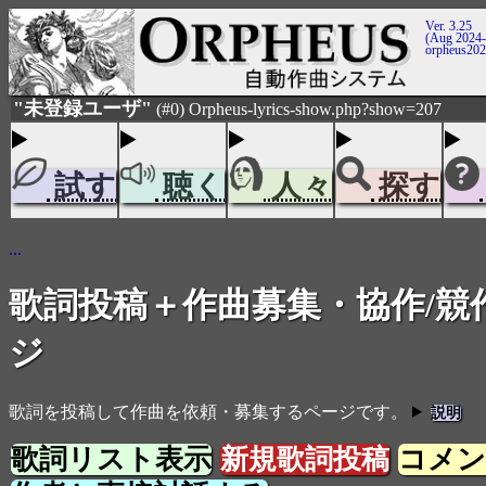
Ver. 3.25
(Aug 2024-
orpheus20
"未登録ユーザ"
(#0) Orpheus-lyrics-show.php?show=207
試す
聴く
人々
探す
...
歌詞投稿＋作曲募集・協作/競
ジ
歌詞を投稿して作曲を依頼・募集するページです。
説明
歌詞リスト表示
新規歌詞投稿
コメン