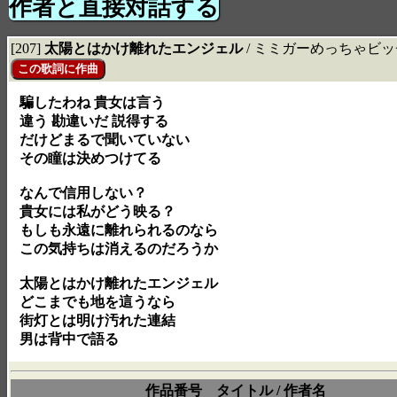
作者と直接対話する
[207]
太陽とはかけ離れたエンジェル
/ ミミガーめっちゃビ
騙したわね 貴女は言う
違う 勘違いだ 説得する
だけどまるで聞いていない
その瞳は決めつけてる
なんで信用しない？
貴女には私がどう映る？
もしも永遠に離れられるのなら
この気持ちは消えるのだろうか
太陽とはかけ離れたエンジェル
どこまでも地を這うなら
街灯とは明け汚れた連結
男は背中で語る
作品番号 タイトル / 作者名