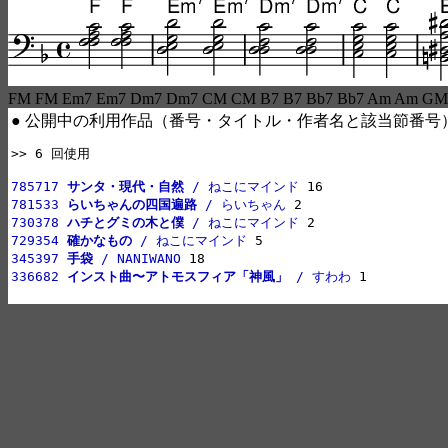
FM FM Em7 Em7 Dm7 Dm7 CM CM B7 B7 Bb7 Bb7 Am Am G
● 公開中の利用作品（番号・タイトル・作者名と該当節番号
>> 6 回使用

785717 
サンタ・現代・自然
 / ねこにマインド
781533 
らいちゃんの四国遍路
 / らいちゃん
730378 
ハチとグミの木と僕
 / ねこにマインド
729354 
確かなもの
 / ねこにマインド
345397 
手袋
 / NANIWANO
336682 
インスト曲〜アトモスフィア「神風」
 / すわわ
 1