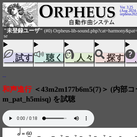
Ver. 3.25
(Aug 2024-
orpheus20
"未登録ユーザ"
(#0) Orpheus-lib-sound.php?cat=harmony&pat
se
試す
聴く
人々
探す
...
和声進行
＜43m2m177b6m5(7)＞ (内部コ
m_pat_h5misq) を試聴