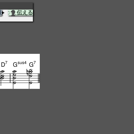
展
伝える