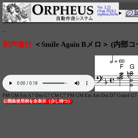
Ver. 3.25
(Aug 2024-)
orpheus2024a
...
和声進行
＜Smile Again Bメロ＞ (内部コ
FM GM Em A7 Dm G7 CM C7 FM GM Em Am Dm D7 Gsus4 G7
公開曲使用例を全表示（少し待つ）