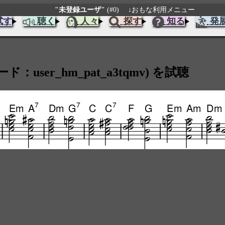
"未登録ユーザ"
(#0)
↓おもな利用メニュー
試す
聴く
人々
探す
知る
発
ード：user_hm_pat_a3tqmv) を試聴