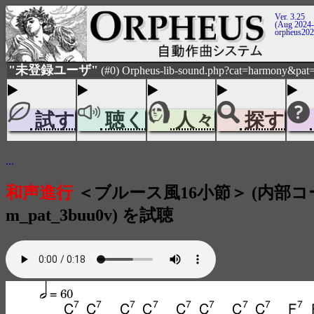
Ver. 3.25
(Aug 2024-
orpheus20
"未登録ユーザ"
(#0) Orpheus-lib-sound.php?cat=harmony&pat=
試す
聴く
人々
探す
...
和声進行
＜ブルース風16小節＞ (内部コー
m_pat_3buu0v) を試聴