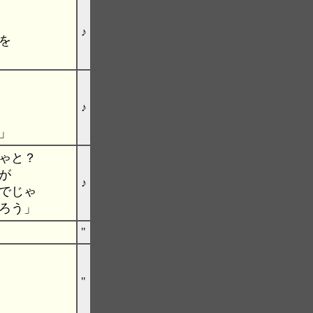
♪
を
♪
」
ゃと？
が
♪
でじゃ
ろう」
"
"