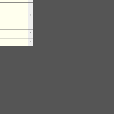
"
"
"