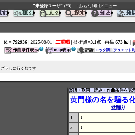
"未登録ユーザ"
(#0)
↓おもな利用メニュー
試す
聴く
人々
探す
知る
発
id =
792936
| 2025/08/01
|
二重唱
| 技術点=
3.1
点
|
再生 673 回
|
作曲条件表示
map表示
評語:
ロック調
|
[デュエット
タズラしに行く歌です
楽譜・歌詞・読み・作曲条件を表
黄門様の名を騙る
盆踊り
♪
1
♪
2