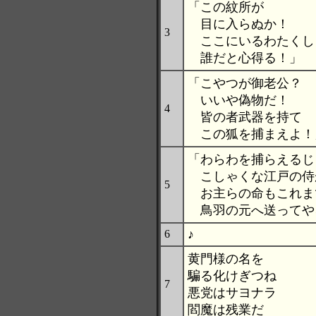
「この紋所が
目に入らぬか！
3
ここにいるわたくし
誰だと心得る！」
「こやつが御老公？
いいや偽物だ！
4
皆の者武器を持て
この狐を捕まえよ！
「わらわを捕らえるじ
こしゃくな江戸の侍
5
お主らの命もこれま
鳥羽の元へ送ってや
♪
6
黄門様の名を
騙る化けぎつね
7
悪党はサヨナラ
閻魔は残業だ