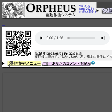
Ver. 3.25
(Aug 2024-)
orpheus2024a
...
[盆踊り] 2025/08/01 Fri 22:24:15
黄門様に憧れているきつねが、悪い旗本に勝手にイ
他情報/メニュー
↑ あなたのコメントを記入