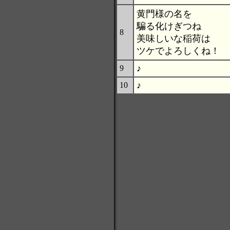
黄門様の名を
騙る化けぎつね
8
美味しいな稲荷は
ツケでよろしくね！
♪
9
♪
10