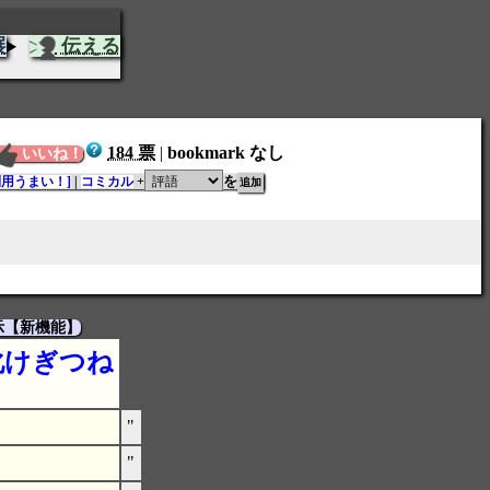
展
伝える
184 票
|
bookmark なし
いいね！
を
利用うまい！]
|
コミカル
+
示【新機能】
化けぎつね
"
"