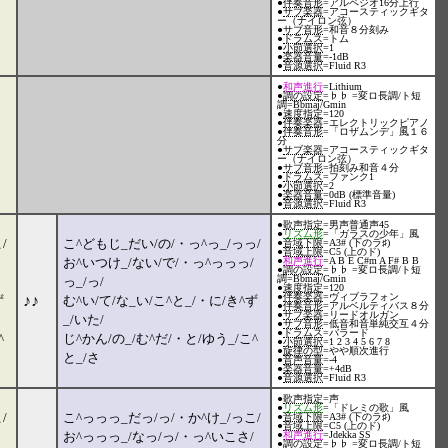
●
伴奏音形
=アルペジオ16分上行
●
サブ楽器
=アコースティックギタ
ー（ナイロン弦）
●
サブ音形
=和音８分刻み
●
ドラムス
=トム
●
小節選択
=1
●
楽器音量
=-1dB
●
音源選択
=Fluid R3
●
和声進行
=Lithium
●
調の設定
=♭♭ =変ロ長調/ト短
調=Bbmaj/Gmin
●
速度指定
=120
●
伴奏楽器
=エレクトリックピアノ
●
伴奏音形
=「ロザムンデ」風１６
分
●
サブ楽器
=アコースティックギタ
ー（ナイロン弦）
●
サブ音形
=拍刻み和音４分
●
ドラムス
=ファンク1
●
小節選択
=2
●
楽器音量
=0dB (標準音量)
●
音源選択
=Fluid R3
●
歌声指定
=男声普通声45
●
リズム形
=「ガラスの少年」風
/
こ^どもじ_だい/の/・っ^っ_/っっ/
●
音域下限
=A3# (下のラ♯)
●
音域上限
=C5 (上のド)
お^いつけ_/ない/で/・っ^っっっ/
●
和声進行
=A B E C#m A F# B B
●
調の設定
=♭♭ =変ロ長調/ト短
調=Bbmaj/Gmin
っ_/っ/
●
速度指定
=120
●
伴奏楽器
=ヴィブラフォン
♪♪
ず
む^い/て/な_い/こ^と_/・に/き^ず
●
伴奏音形
=アルベルティバス８分
●
サブ楽器
=リードオルガン
_/いた/
●
サブ音形
=低音和音単純交互４分
●
ドラムス
=バラード
^
じ^かん/の_/む^だ/・と/ゆう_/こ^
●
小節選択
=1 2 3 4 5 6 7 8
●
旋律の型
=やや順次進行
と_/さ
●
音声音量
=-4
●
楽器音量
=+4dB
●
音源選択
=Fluid R3
●
歌声指定
=声
●
リズム形
=「ドレミの歌」風
/
こ^っっっ_だっ/っ/・か^け_/っこ/
●
音域下限
=A3# (下のラ♯)
●
音域上限
=C5 (上のド)
お^っっっ_/なっ/っ/・っ^いこさ/
●
和声進行
=Jdekka SS
●
調の設定
=♭♭ =変ロ長調/ト短