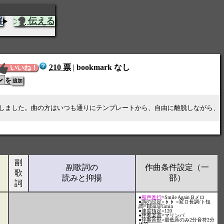
展
伝える
210 票
|
bookmark なし
いいね！
を
しました。曲の方はいつも通りにテンプレートから、自由に離脱しながら、
副
副歌詞の
作曲条件設定（一
歌
読みと抑揚
部）
詞
●
和声進行
=Smile Again Bメロ
●
調の設定
=♭♭ =変ロ長調/ト短
調=Bbmaj/Gmin
●
速度指定
=120
●
伴奏楽器
=マリンバ
●
伴奏音形
=最低音のみ2分音符2分