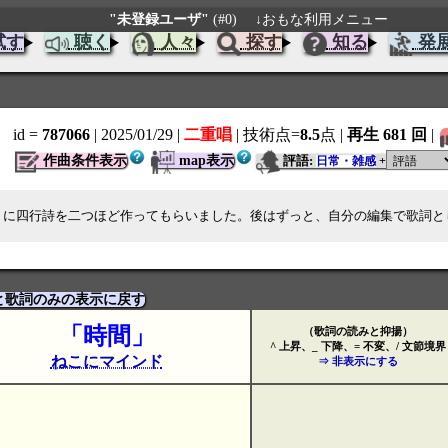
"未登録ユーザ"
(#0)
↓おもな利用メニュー
試す
聴く
人々
探す
知る
発
id =
787066
| 2025/01/29
|
二重唱
| 技術点=
8.5
点
|
再生 681 回
|
作曲条件表示
map表示
評語:
日常・雑感
+
トに四行詩を二つほど作ってもらいました。後はずっと、自分の編集で歌詞と
と歌詞のみの表示に戻す
「時間」
（歌詞の読みと抑揚）
^ 上昇、_ 下降、= 不変、/ 文節境界
ねこにマインド
⇒ 非表示にする