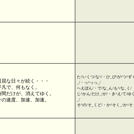
た^いくつ/な^/・ひ_び/が/つ^ず
退屈な日々が続く・・・
_/・っ^っっ_/
平凡で、何もなく。
へえぼん/・で/な_ん/も^/な_く/
時間だけが、消えてゆく。
じ^かん/だけ_/が/・き^え/て/ゆ
その速度、加速、加速。
_/
そ^の/そ_くど/・か^そく_/か^そ