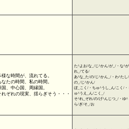
た^よお/な_/じ^かん/が_/・な^が
れ_/てる/
多様な時間が、流れてる。
あ^な_た/の/じ^かん_/・わ^たし/
あなたの時間、私の時間。
の_/じ^かん/
母国、中心国、周縁国。
ぼ_こく/・ちゅ^うし_ん/こく/・
ゅ^うえ_ん/こく_/
それぞれの現実、揺らぎそう・・・
そ^れ_ぞれ/の/げ^んじつ_/・ゆ^
ら/ぎ/そ_/お