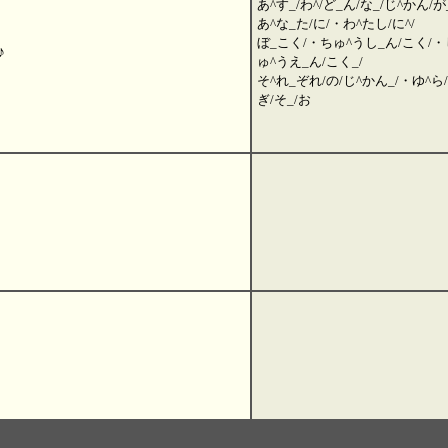
あ^す_/わ^/ど_ん/な_/じ^かん/が
あ^な_た/に/・わ^たし/に^/
ぼ_こく/・ちゅ^うし_ん/こく/・
♪
ゅ^うえ_ん/こく_/
そ^れ_ぞれ/の/じ^かん_/・ゆ^ら/
ぎ/そ_/お