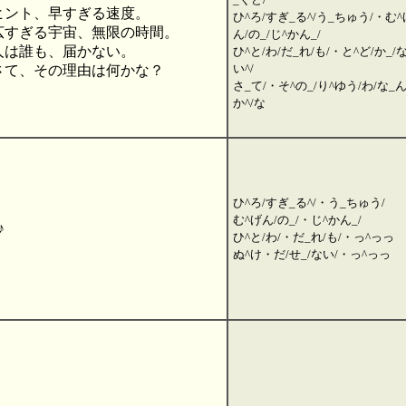
ヒント、早すぎる速度。
ひ^ろ/すぎ_る^/う_ちゅう/・む^
広すぎる宇宙、無限の時間。
ん/の_/じ^かん_/
人は誰も、届かない。
ひ^と/わ/だ_れ/も/・と^ど/か_/
い^/
さて、その理由は何かな？
さ_て/・そ^の_/り^ゆう/わ/な_ん
か^/な
ひ^ろ/すぎ_る^/・う_ちゅう/
む^げん/の_/・じ^かん_/
♪
ひ^と/わ/・だ_れ/も/・っ^っっ
ぬ^け・だ/せ_/ない/・っ^っっ