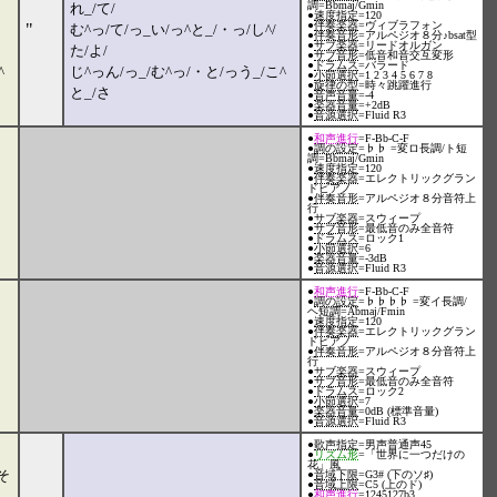
調=Bbmaj/Gmin
れ_/て/
●
速度指定
=120
●
伴奏楽器
=ヴィブラフォン
"
む^っ/て/っ_い/っ^と_/・っ/し^/
●
伴奏音形
=アルペジオ８分♪bsat型
●
サブ楽器
=リードオルガン
た/よ/
●
サブ音形
=低音和音交互変形
●
ドラムス
=バラード
^
じ^っん/っ_/む^っ/・と/っう_/こ^
●
小節選択
=1 2 3 4 5 6 7 8
●
旋律の型
=時々跳躍進行
と_/さ
●
音声音量
=-4
●
楽器音量
=+2dB
●
音源選択
=Fluid R3
●
和声進行
=F-Bb-C-F
●
調の設定
=♭♭ =変ロ長調/ト短
調=Bbmaj/Gmin
●
速度指定
=120
●
伴奏楽器
=エレクトリックグラン
ドピアノ
●
伴奏音形
=アルペジオ８分音符上
行
●
サブ楽器
=スウィープ
●
サブ音形
=最低音のみ全音符
●
ドラムス
=ロック1
●
小節選択
=6
●
楽器音量
=-3dB
●
音源選択
=Fluid R3
●
和声進行
=F-Bb-C-F
●
調の設定
=♭♭♭♭ =変イ長調/
ヘ短調=Abmaj/Fmin
●
速度指定
=120
●
伴奏楽器
=エレクトリックグラン
ドピアノ
●
伴奏音形
=アルペジオ８分音符上
行
●
サブ楽器
=スウィープ
●
サブ音形
=最低音のみ全音符
●
ドラムス
=ロック2
●
小節選択
=7
●
楽器音量
=0dB (標準音量)
●
音源選択
=Fluid R3
●
歌声指定
=男声普通声45
●
リズム形
=「世界に一つだけの
花」風
そ
●
音域下限
=G3# (下のソ♯)
●
音域上限
=C5 (上のド)
●
和声進行
=1245127b3