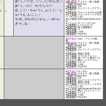
_/
あ^っ_/っ^/ど_っ/っ_/じ^かん/が_/
●
調の設定
=♭♭♭♭ =変イ長調/
ヘ短調=Abmaj/Fmin
あ^っ_っ/に/・わ^たし/に^/
●
速度指定
=120
●
伴奏楽器
=エレクトリックグラン
し
ぼ_こく/・ちゅ^うし_ん/こく/・し
ドピアノ
"
●
伴奏音形
=アルペジオ８分♪bsat型
ゅ^うえ_ん/こく_/
●
サブ楽器
=アコースティックギタ
ー（ナイロン弦）
そ^れ_ぞれ/の/じ^かん_/・ゆ^ら/
●
サブ音形
=[pat/instpat/Queen-slow.s
h]
ぎ/そ_/お
●
ドラムス
=ロックンロール1
●
小節選択
=1 2 3 4 5 6 7 8
●
旋律の型
=時々跳躍進行
●
音声音量
=-4
●
楽器音量
=+1dB
●
音源選択
=Fluid R3
●
和声進行
=conv-「ドレミの歌」
風
●
調の設定
=♭♭♭♭ =変イ長調/
ヘ短調=Abmaj/Fmin
●
速度指定
=120
●
伴奏楽器
=エレクトリックグラン
ドピアノ
●
伴奏音形
=単純に和音
●
サブ楽器
=ブラスセクション
●
サブ音形
=遅バラード風2017.12
●
ドラムス
=静か（バスドラム）
●
小節選択
=5 6 7 8
●
楽器音量
=+1dB
●
音源選択
=Fluid R3
●
和声進行
=サンダル
●
調の設定
=♭♭♭♭ =変イ長調/
ヘ短調=Abmaj/Fmin
●
速度指定
=120
●
伴奏楽器
=エレクトリックピアノ
●
伴奏音形
=単純に和音
●
サブ楽器
=アコースティックギタ
ー（ナイロン弦）
●
サブ音形
=[pat/instpat/arp16up.sh]
●
ドラムス
=静か（リムショット）
●
小節選択
=1 2 3 4
●
楽器音量
=+1dB
●
音源選択
=Fluid R3