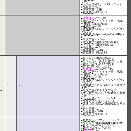
２分
●
ドラムス
=静か（バスドラム）
●
小節選択
=5 6
●
楽器音量
=-3dB
●
音源選択
=Fluid R3
●
和声進行
=フーガ2
●
調の設定
=♭♭♭♭ =変イ長調/
ヘ短調=Abmaj/Fmin
●
速度指定
=120
●
伴奏楽器
=エレクトリックグラン
ドピアノ
●
伴奏音形
=[pat/instpat/Bach846p.s
h]
●
サブ楽器
=ハロー
●
サブ音形
=最低音のみ全音符
●
ドラムス
=滅茶苦茶01ss
●
小節選択
=4 5
●
楽器音量
=+2dB
●
音源選択
=Fluid R3
●
歌声指定
=男声普通声45
●
リズム形
=「みんな空の下」風
●
音域下限
=G3# (下のソ♯)
●
音域上限
=C5 (上のド)
●
和声進行
=453m62m145
●
調の設定
=♭♭♭♭ =変イ長調/
ヘ短調=Abmaj/Fmin
●
速度指定
=120
●
伴奏楽器
=エレクトリックグラン
ドピアノ
●
伴奏音形
=アルベルティバス変形
"
"
８分
し
●
サブ楽器
=アトモスフィア
●
サブ音形
=休符８分低音８分和音
２分
●
ドラムス
=フュージョン1
●
小節選択
=1 2 3 4 5 6 7 8
●
旋律の型
=順次／跳躍進行おりま
ぜ
●
音声音量
=-2
●
楽器音量
=+2dB
●
音源選択
=Fluid R3
●
歌声指定
=サウンドトラック
●
リズム形
=[pat/rhythm/tight8.rhy]
●
音域下限
=G3# (下のソ♯)
●
音域上限
=C5 (上のド)
●
和声進行
=id