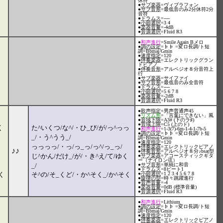
休符
●
サブ楽器
=ヴィブラフォン
●
サブ音形
=最低音のみ2分休符2分
音符
●
ドラムス
=----
●
小節選択
=3 4
●
楽器音量
=-4dB
●
音源選択
=Fluid R3
●
和声進行
=Smile Again Bメロ
●
調の設定
=♭♭ =変ロ長調/ト短
調=Bbmaj/Gmin
●
速度指定
=120
●
伴奏楽器
=エレクトリックグラン
ドピアノ
●
伴奏音形
=アルペジオ８分音符上
行
●
サブ楽器
=サイファイ
●
サブ音形
=最低音のみ全音符
●
ドラムス
=----
●
小節選択
=5 6 7 8
●
楽器音量
=-2dB
●
音源選択
=Fluid R3
●
歌声指定
=男声普通声45
●
リズム形
=「言葉にできない」風
●
音域下限
=A3# (下のラ♯)
●
音域上限
=C5 (上のド)
く
た^いくつ/な^/・ひ_び/が/っ^っっ
●
和声進行
=1-3(7)-6m-1-4-1-7b-5
●
調の設定
=♭♭ =変ロ長調/ト短
_/・う^うう_/
調=Bbmaj/Gmin
●
速度指定
=120
っっっっ/・っ/っ_っ/っ^/っ_っ/
●
伴奏楽器
=エレクトリックピアノ
♪♪
●
伴奏音形
=アルペジオ８分♪bsat型
く
じ^かん/だけ_/が/・き^え/て/ゆく
●
サブ楽器
=アコースティックギタ
ー（ナイロン弦）
_/
●
サブ音形
=単純に和音
●
ドラムス
=8ビート1
く
そ^の/そ_くど/・か^そく_/か^そく
●
小節選択
=1 2 3 4 5 6 7 8
●
旋律の型
=時々跳躍進行
●
音声音量
=-4
●
楽器音量
=0dB (標準音量)
●
音源選択
=Fluid R3
●
和声進行
=Lithium
●
調の設定
=♭♭ =変ロ長調/ト短
調=Bbmaj/Gmin
●
速度指定
=120
●
伴奏楽器
=エレクトリックピアノ