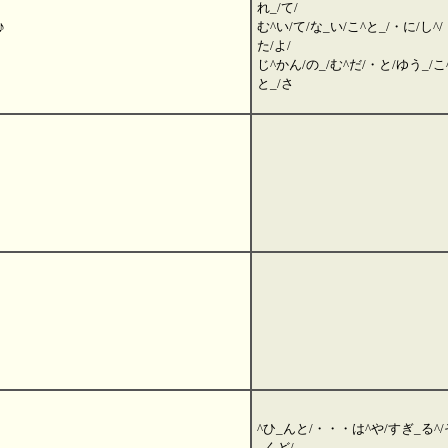
れ_/て/
♪
む^い/て/な_い/こ^と_/・に/し^/
た/よ/
じ^かん/の_/む^だ/・と/ゆう_/こ
と_/さ
^ひ_んと/・・・は^や/すぎ_る^/
_くど/