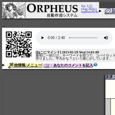
Ver. 3.25
(Aug 2024-)
orpheus2024a
...
[ねこにマインド] 2025/01/29 Wed 14:01:08
最初に一回だけ、キーワードを四つで、コパイロッ
作りました。平凡かな？という感じがしています。
他情報/メニュー
↑ あなたのコメントを記入
楽譜