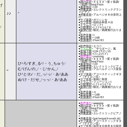
●
調の設定
=♭♭♭♭ =変イ長調/
ヘ短調=Abmaj/Fmin
げ
●
速度指定
=120
●
伴奏楽器
=エレクトリックグラン
ドピアノ
♪♪
"
●
伴奏音形
=アルペジオ８分音符上
な
行
●
サブ楽器
=ポリシンセ
●
サブ音形
=拍刻み和音４分
●
ドラムス
=ロック1
/
●
小節選択
=1 2 3 4 5 6 7 8
●
旋律の型
=順次／跳躍進行おりま
ぜ
●
音声音量
=1
●
楽器音量
=+2dB
●
音源選択
=Fluid R3
●
歌声指定
=エコー
●
リズム形
=「サウダージ」風
●
音域下限
=G3# (下のソ♯)
●
音域上限
=C5 (上のド)
●
和声進行
=yoursong
●
調の設定
=♭♭♭♭ =変イ長調/
ヘ短調=Abmaj/Fmin
ひ^ろ/すぎ_る^/・う_ちゅう/
●
速度指定
=120
●
伴奏楽器
=エレクトリックピアノ
む^げん/の_/・じ^かん_/
●
伴奏音形
=アルベルティバス変形
"
８分
ひ^と/わ/・だ_っ/っ/・あ^ああ
●
サブ楽器
=アコースティックギタ
ー（ナイロン弦）
ぬ^け・だ/せ_/っっ/・あ^ああ
●
サブ音形
=単純に和音
●
ドラムス
=フュージョン1
●
小節選択
=1 2 3 4 5 6 7 8
●
旋律の型
=順次／跳躍進行おりま
ぜ
●
音声音量
=-4
●
楽器音量
=+2dB
●
音源選択
=Fluid R3
●
和声進行
=aaaapppp
●
調の設定
=♭♭♭♭ =変イ長調/
ヘ短調=Abmaj/Fmin
●
速度指定
=120
●
伴奏楽器
=エレクトリックピアノ
2
●
伴奏音形
=[pat/instpat/b-sa-asb.sh]
●
サブ楽器
=アコースティックギタ
ー（ナイロン弦）
●
サブ音形
=休符８分低音８分和音