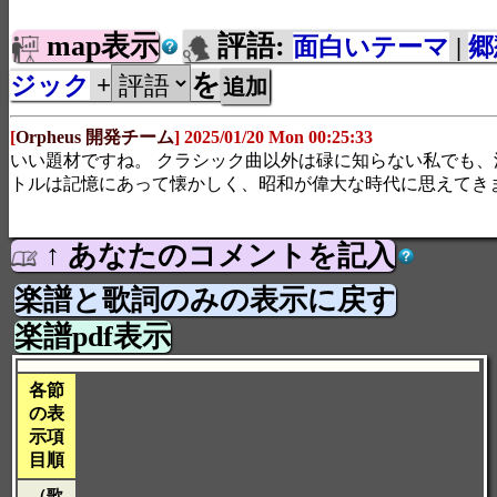
map表示
評語:
面白いテーマ
|
郷
を
ジック
+
[
Orpheus 開発チーム
] 2025/01/20 Mon 00:25:33
いい題材ですね。 クラシック曲以外は碌に知らない私でも、
トルは記憶にあって懐かしく、昭和が偉大な時代に思えてき
↑ あなたのコメントを記入
楽譜と歌詞のみの表示に戻す
楽譜pdf表示
各節
の表
示項
目順
（歌