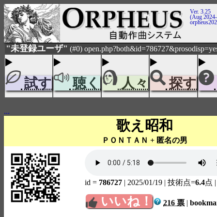
Ver. 3.25
(Aug 2024-
orpheus20
"未登録ユーザ"
(#0) open.php?both&id=786727&prosodisp=ye
試す
聴く
人々
探す
...
歌え昭和
ＰＯＮＴＡＮ + 匿名の男
id =
786727
| 2025/01/19
| 技術点=
6.4
点
いいね！
216 票
|
bookm