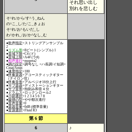
それ思い出し
別れを悲しむ
そ^れ/から/す^う_ねん
の^こ_し/た/こ_きょお
そ^れ/お^もいだ_し
わ^かれ_/お/か^なし_む
●
歌声指定
=ストリングアンサンブル
2
●
リズム形
=8ビート(シンプル) 1
●
音域下限
=C4 (ド)
●
音域上限
=A4# (ラ♯)
●
和声進行
=mopera2
●
調の設定
=調号なし =ハ長調/イ短調=
Cmaj/Amin
●
速度指定
=180
●
伴奏楽器
=アコースティックギター
（ナイロン弦）
●
伴奏音形
=アルペジオ16分上行
●
サブ楽器
=ディストーションギター
●
サブ音形
=拍刻み和音４分
●
ドラムス
=ロックンロール2
●
小節選択
=1 2 3 4 5 6 7 8
●
旋律の型
=やや順次進行
●
音声音量
=0
●
楽器音量
=0dB (標準音量)
●
音源選択
=Fluid R3
第 6 節
6
♪