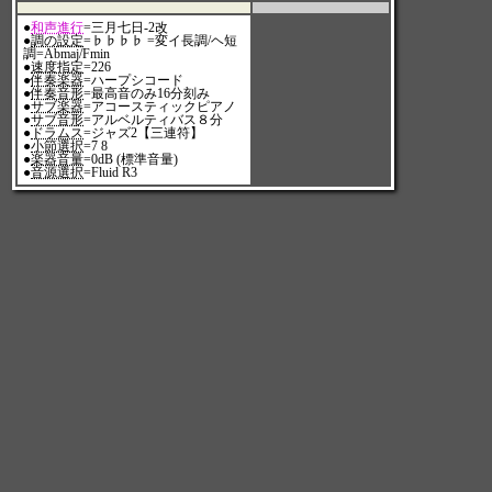
●
和声進行
=三月七日-2改
●
調の設定
=♭♭♭♭ =変イ長調/ヘ短
調=Abmaj/Fmin
●
速度指定
=226
●
伴奏楽器
=ハープシコード
●
伴奏音形
=最高音のみ16分刻み
●
サブ楽器
=アコースティックピアノ
●
サブ音形
=アルベルティバス８分
●
ドラムス
=ジャズ2【三連符】
●
小節選択
=7 8
●
楽器音量
=0dB (標準音量)
●
音源選択
=Fluid R3