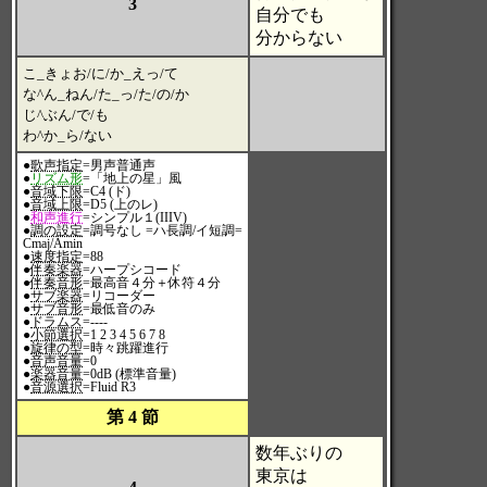
3
自分でも
分からない
こ_きょお/に/か_えっ/て
な^ん_ねん/た_っ/た/の/か
じ^ぶん/で/も
わ^か_ら/ない
●
歌声指定
=男声普通声
●
リズム形
=「地上の星」風
●
音域下限
=C4 (ド)
●
音域上限
=D5 (上のレ)
●
和声進行
=シンプル１(IIIV)
●
調の設定
=調号なし =ハ長調/イ短調=
Cmaj/Amin
●
速度指定
=88
●
伴奏楽器
=ハープシコード
●
伴奏音形
=最高音４分＋休符４分
●
サブ楽器
=リコーダー
●
サブ音形
=最低音のみ
●
ドラムス
=----
●
小節選択
=1 2 3 4 5 6 7 8
●
旋律の型
=時々跳躍進行
●
音声音量
=0
●
楽器音量
=0dB (標準音量)
●
音源選択
=Fluid R3
第 4 節
数年ぶりの
東京は