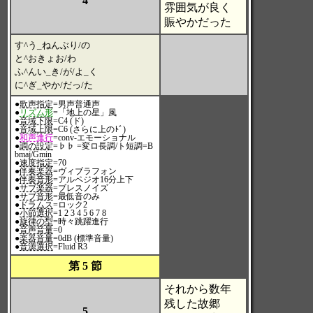
4
雰囲気が良く
賑やかだった
す^う_ねんぶり/の
と^おきょお/わ
ふ^んい_き/が/よ_く
に^ぎ_やか/だっ/た
●
歌声指定
=男声普通声
●
リズム形
=「地上の星」風
●
音域下限
=C4 (ド)
●
音域上限
=C6 (さらに上のﾄﾞ)
●
和声進行
=conv-エモーショナル
●
調の設定
=♭♭ =変ロ長調/ト短調=B
bmaj/Gmin
●
速度指定
=70
●
伴奏楽器
=ヴィブラフォン
●
伴奏音形
=アルペジオ16分上下
●
サブ楽器
=ブレスノイズ
●
サブ音形
=最低音のみ
●
ドラムス
=ロック2
●
小節選択
=1 2 3 4 5 6 7 8
●
旋律の型
=時々跳躍進行
●
音声音量
=0
●
楽器音量
=0dB (標準音量)
●
音源選択
=Fluid R3
第 5 節
それから数年
残した故郷
5