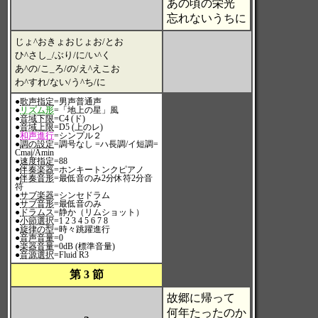
あの頃の栄光
忘れないうちに
じょ^おきょおじょお/とお
ひ^さし_/ぶり/に/い^く
あ^の/こ_ろ/の/え^えこお
わ^すれ/ない/う^ち/に
●
歌声指定
=男声普通声
●
リズム形
=「地上の星」風
●
音域下限
=C4 (ド)
●
音域上限
=D5 (上のレ)
●
和声進行
=シンプル２
●
調の設定
=調号なし =ハ長調/イ短調=
Cmaj/Amin
●
速度指定
=88
●
伴奏楽器
=ホンキートンクピアノ
●
伴奏音形
=最低音のみ2分休符2分音
符
●
サブ楽器
=シンセドラム
●
サブ音形
=最低音のみ
●
ドラムス
=静か（リムショット）
●
小節選択
=1 2 3 4 5 6 7 8
●
旋律の型
=時々跳躍進行
●
音声音量
=0
●
楽器音量
=0dB (標準音量)
●
音源選択
=Fluid R3
第 3 節
故郷に帰って
何年たったのか