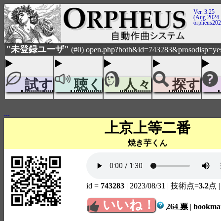
Ver. 3.25
(Aug 2024-
orpheus20
"未登録ユーザ"
(#0) open.php?both&id=743283&prosodisp=ye
試す
聴く
人々
探す
...
上京上等二番
焼き芋くん
id =
743283
| 2023/08/31
| 技術点=
3.2
点
いいね！
264 票
|
bookm