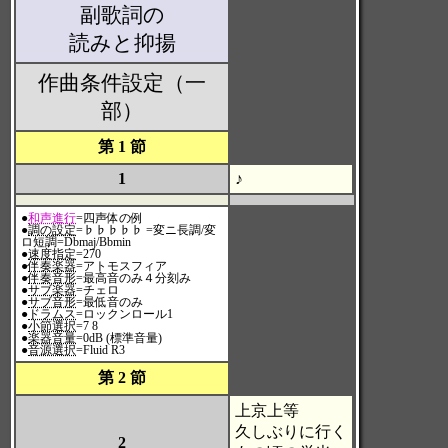
副歌詞の
読みと抑揚
作曲条件設定（一
部）
第 1 節
1
♪
●
和声進行
=四声体の例
●
調の設定
=♭♭♭♭♭ =変ニ長調/変
ロ短調=Dbmaj/Bbmin
●
速度指定
=270
●
伴奏楽器
=アトモスフィア
●
伴奏音形
=最高音のみ４分刻み
●
サブ楽器
=チェロ
●
サブ音形
=最低音のみ
●
ドラムス
=ロックンロール1
●
小節選択
=7 8
●
楽器音量
=0dB (標準音量)
●
音源選択
=Fluid R3
第 2 節
上京上等
久しぶりに行く
2