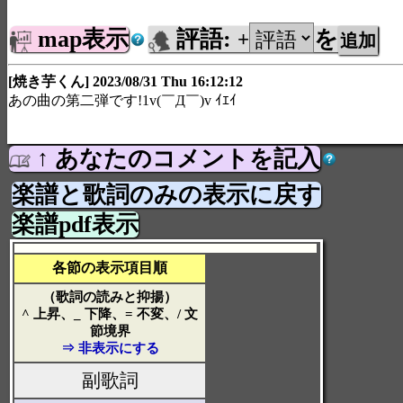
map表示
評語:
を
+
[焼き芋くん] 2023/08/31 Thu 16:12:12
あの曲の第二弾です!1v(￣Д￣)v ｲｴｲ
↑ あなたのコメントを記入
楽譜と歌詞のみの表示に戻す
楽譜pdf表示
各節の表示項目順
（歌詞の読みと抑揚）
^ 上昇、_ 下降、= 不変、/ 文
節境界
⇒ 非表示にする
副歌詞