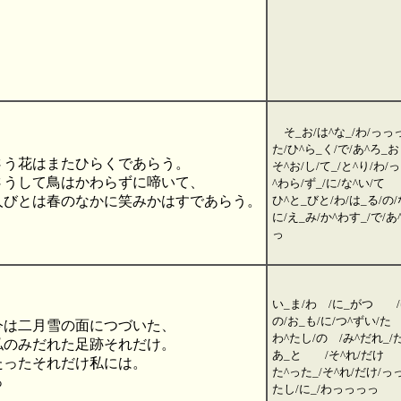
そ_お/は^な_/わ/っっっ
た/ひ^ら_く/で/あ^ろ_お
さう花はまたひらくであらう。
そ^お/し/て_/と^り/わ/
さうして鳥はかわらずに啼いて、
^わら/ず_/に/な^い/て
人びとは春のなかに笑みかはすであらう。
ひ^と_びと/わ/は_る/の/
に/え_み/か^わす_/で/あ
っ
い_ま/わ /に_がつ /
の/お_も/に/つ^ずい/た
今は二月雪の面につづいた、
わ^たし/の /み^だれ_/
私のみだれた足跡それだけ。
あ_と /そ^れ/だけ
たったそれだけ私には。
た^った_/そ^れ/だけ/っ
っ
たし/に_/わっっっっ