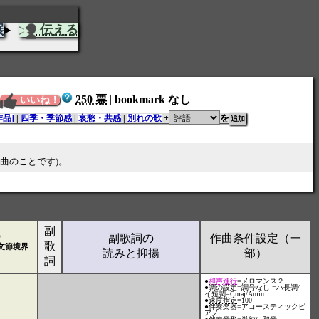
展
伝える
250 票
|
bookmark なし
いいね！
を
品]
|
四季・季節感
|
哀愁・共感
|
別れの歌
+
の曲のことです)。
副
）
副歌詞の
作曲条件設定（一
歌
 文節境界
読みと抑揚
部）
詞
●
和声進行
=メロマンス２
●
調の設定
=調号なし =ハ長調/
イ短調=Cmaj/Amin
●
速度指定
=100
●
伴奏楽器
=アコースティックピ
アノ