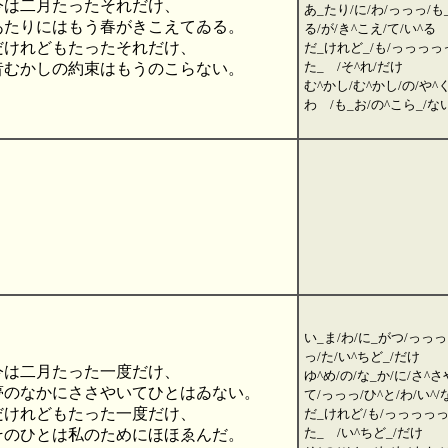
今は二月たったそれだけ、
あ_たり/に/わ/っっっ/も
あたりにはもう春がきこえてゐる。
る/が/き^こえ/て/い^る
だけれどもたったそれだけ、
だ_けれど_/も/っっっっ
た_ /そ^れ/だけ
昔むかしの約束はもうのこらない。
む^かし/む^かし/の/や^
わ /も_お/の^こら_/な
い_ま/わ/に_がつ/っっっ
っ/た/い^ちど_/だけ
今は二月たった一度だけ、
ゆ^め/の/な_か/に/さ^さ
夢のなかにささやいてひとはゐない。
て/っっっ/ひ^と/わ/い^/
だけれどもたった一度だけ、
だ_けれど/も/っっっっっ
た_ /い^ちど_/だけ
そのひとは私のためにほほゑんだ。