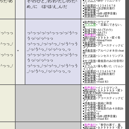
の/た^め
そ^の/ひと_/わ/わ^たし/の/た^
●
ドラムス
=静か（リムショッ
ト）
●
小節選択
=1 2 3 4 5 6 7 8
め_/に /ほ^ほ/え_ん/だ
●
旋律の型
=ほぼ順次進行
●
音声音量
=0
●
楽器音量
=0dB (標準音量)
●
音源選択
=Fluid R3
●
歌声指定
=クワイア
●
リズム形
=「言葉にできない」
風
●
音域下限
=A3 (下のラ)
/っ^っっ
っ^っっ/っ/っ^っっっ/っ/う^っ
●
音域上限
=A4 (ラ)
●
和声進行
=明日へ
うっ/っ/っ^っっ
●
調の設定
=♭♭♭♭ =変イ長
調/ヘ短調=Abmaj/Fmin
●
速度指定
=100
^っっ_/
っ^っっ_/っ/っ^っ_/っ/う^っう
●
伴奏楽器
=アコースティックピ
アノ
_/っ/う^っ_/っ/っ^っっ_っ
●
伴奏音形
=アルペジオ８分♪bsat
"
型
/っ^っっ
っ^っっ/っ/っ^っっっ/っ/う^っ
●
サブ楽器
=シンセストリングス
1
うっ/っ/っ^っっ
●
サブ音形
=最低音のみ2分音符2
分音符
^っっ_/
っ^っっ_/っ/っ^っ_/っ/う^っう
●
ドラムス
=落ち着いた（リムシ
ョット）
_/っ/う^っ_/っ/っ^っっ_っ
●
小節選択
=1 2 3 4 5 6 7 8
●
旋律の型
=ほぼ順次進行
●
音声音量
=-6
●
楽器音量
=-6dB
●
音源選択
=Fluid R3
●
和声進行
=イントロマンス
●
調の設定
=♭♭♭♭♭♭ =変ト
長調/変ホ短調=Gbmaj/Ebmin
●
速度指定
=100
●
伴奏楽器
=アコースティックピ
アノ
●
伴奏音形
=単純に和音
●
サブ楽器
=瓶吹き
●
サブ音形
=最低音のみ４分刻み
●
ドラムス
=----
●
小節選択
=8
●
楽器音量
=0dB (標準音量)
●
音源選択
=Fluid R3
●
和声進行
=「青空の果て」風
●
調の設定
=♭♭♭♭♭♭ =変ト