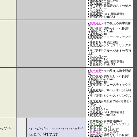
●
伴奏音形
=単純に和音
●
サブ楽器
=海岸
●
サブ音形
=最低音のみ４分刻み
●
ドラムス
=----
●
小節選択
=8
●
楽器音量
=0dB (標準音量)
●
音源選択
=Fluid R3
●
和声進行
=海の見える街中間部
風
●
調の設定
=調号なし =ハ長調/
イ短調=Cmaj/Amin
●
速度指定
=100
●
伴奏楽器
=アコースティックピ
アノ
●
伴奏音形
=単純に和音
●
サブ楽器
=シンセストリングス
1
●
サブ音形
=アルペジオ８分音符
上行
●
ドラムス
=----
●
小節選択
=1 2
●
楽器音量
=0dB (標準音量)
●
音源選択
=Fluid R3
●
和声進行
=海の見える街中間部
風
●
調の設定
=調号なし =ハ長調/
イ短調=Cmaj/Amin
●
速度指定
=100
●
伴奏楽器
=アコースティックピ
アノ
●
伴奏音形
=アルペジオ８分音符
上行
●
サブ楽器
=シンセストリングス
1
●
サブ音形
=最低音のみ2分音符2
分音符
●
ドラムス
=----
●
小節選択
=3 4
●
楽器音量
=0dB (標準音量)
●
音源選択
=Fluid R3
●
歌声指定
=男声普通声45
●
リズム形
=8ビート(シンプル) 1
●
音域下限
=C4 (ド)
っ/た^
っ_っ/っ/っ_っっ/っっっっ/た^
●
音域上限
=C5 (上のド)
●
和声進行
=ええんやで
っ/た/そ^れ/だけ
●
調の設定
=調号なし =ハ長調/