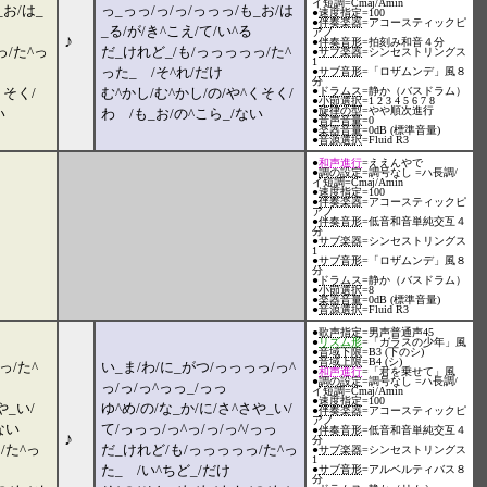
イ短調=Cmaj/Amin
_お/は_
っ_っっ/っ/っ/っっっ/も_お/は
●
速度指定
=100
●
伴奏楽器
=アコースティックピ
_る/が/き^こえ/て/い^る
アノ
♪
●
伴奏音形
=拍刻み和音４分
っ/た^っ
だ_けれど_/も/っっっっっ/た^
●
サブ楽器
=シンセストリングス
1
った_ /そ^れ/だけ
●
サブ音形
=「ロザムンデ」風８
分
くそく/
む^かし/む^かし/の/や^くそく/
●
ドラムス
=静か（バスドラム）
●
小節選択
=1 2 3 4 5 6 7 8
●
旋律の型
=やや順次進行
い
わ /も_お/の^こら_/ない
●
音声音量
=0
●
楽器音量
=0dB (標準音量)
●
音源選択
=Fluid R3
●
和声進行
=ええんやで
●
調の設定
=調号なし =ハ長調/
イ短調=Cmaj/Amin
●
速度指定
=100
●
伴奏楽器
=アコースティックピ
アノ
●
伴奏音形
=低音和音単純交互４
分
●
サブ楽器
=シンセストリングス
1
●
サブ音形
=「ロザムンデ」風８
分
●
ドラムス
=静か（バスドラム）
●
小節選択
=8
●
楽器音量
=0dB (標準音量)
●
音源選択
=Fluid R3
●
歌声指定
=男声普通声45
●
リズム形
=「ガラスの少年」風
●
音域下限
=B3 (下のシ)
●
音域上限
=B4 (シ)
っ/た^
い_ま/わ/に_がつ/っっっっ/っ^
●
和声進行
=「君を乗せて」風
●
調の設定
=調号なし =ハ長調/
っ/っ/っ^っっ_/っっ
イ短調=Cmaj/Amin
●
速度指定
=100
や_い/
ゆ^め/の/な_か/に/さ^さや_い/
●
伴奏楽器
=アコースティックピ
アノ
ない
て/っっっ/っ^っ/っ/っ^/っっ
●
伴奏音形
=低音和音単純交互４
♪
分
/た^っ
だ_けれど/も/っっっっっ/た^っ
●
サブ楽器
=シンセストリングス
1
た_ /い^ちど_/だけ
●
サブ音形
=アルベルティバス８
分