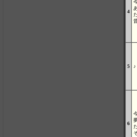
4
5
♪
6