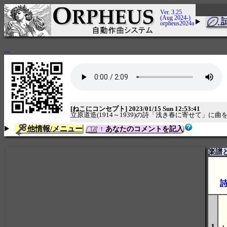
Ver. 3.25
(Aug 2024-)
orpheus2024a
...
[ねこにコンセプト] 2023/01/15 Sun 12:53:41
立原道造(1914～1939)の詩「浅き春に寄せて」
他情報/メニュー
↑ あなたのコメントを記入
楽譜
1
♪