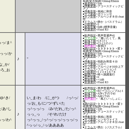
長調/変ホ短調=Gbmaj/Ebmin
●
速度指定
=100
●
伴奏楽器
=アコースティックピ
アノ
●
伴奏音形
=単純に和音
●
サブ楽器
=ポリシンセ
●
サブ音形
=アルペジオ８分♪bsat
型
●
ドラムス
=静か（バスドラム）
●
小節選択
=5
●
楽器音量
=0dB (標準音量)
●
音源選択
=Fluid R3
●
歌声指定
=男声普通声45
●
リズム形
=「逢いたくて」風
●
音域下限
=C4 (ド)
っ/ま^
●
音域上限
=C5 (上のド)
●
和声進行
=夜明け
●
調の設定
=♭♭♭♭♭♭ =変ト
長調/変ホ短調=Gbmaj/Ebmin
っっっ/か
●
速度指定
=100
●
伴奏楽器
=アコースティックピ
♪
"
アノ
●
伴奏音形
=拍刻み和音４分
な_か/
●
サブ楽器
=ハロー
●
サブ音形
=アルペジオ16分上下
^ろ_お
●
ドラムス
=フュージョン1
●
小節選択
=1 2 3 4 5 6 7 8
●
旋律の型
=時々跳躍進行
●
音声音量
=0
●
楽器音量
=+1dB
●
音源選択
=Fluid R3
●
歌声指定
=男声普通声45
●
リズム形
=8ビート(シンプル) 1
●
音域下限
=A3# (下のラ♯)
●
音域上限
=A4# (ラ♯)
ゆ^き/
い_ま/わ /に_がつ /っ^っ/
●
和声進行
=「風といっしょに」
風
っ/お_も/に/つ^ずい/た
●
調の設定
=♭♭♭♭♭♭ =変ト
長調/変ホ短調=Gbmaj/Ebmin
た/あ^し
っ^っっ/っ /み^だれ_/た/っ^
●
速度指定
=100
●
伴奏楽器
=アコースティックピ
♪
っっ_っ /そ^れ/だけ
アノ
●
伴奏音形
=単純に和音
っっ/わ^
っ^っっ_/っ^っ/っっ/っっっ/っ
●
サブ楽器
=シンセヴォイス
●
サブ音形
=アルペジオ８分♪bsat
^っっ/っ_/っ/ああああ
型
●
ドラムス
=静か（バスドラム）