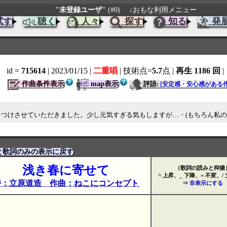
"未登録ユーザ"
(#0)
↓おもな利用メニュー
試す
聴く
人々
探す
知る
発
id =
715614
| 2023/01/15
|
二重唱
| 技術点=
5.7
点
|
再生 1186 回
|
作曲条件表示
map表示
評語:
[安定感・安心感がある作
に曲をつけさせていただきました。少し元気すぎる気もしますが…・(もちろん私
と歌詞のみの表示に戻す
浅き春に寄せて
（歌詞の読みと抑揚
^ 上昇、_ 下降、= 不変、/
詩：立原道造 作曲：ねこにコンセプト
⇒ 非表示にする