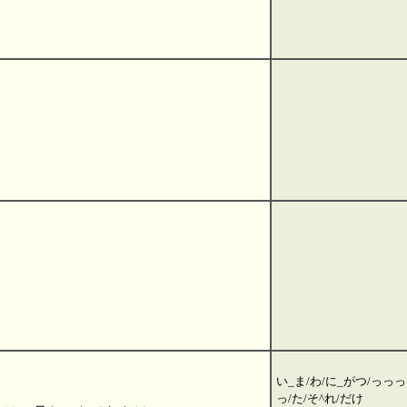
い_ま/わ/に_がつ/っっっ
っ/た/そ^れ/だけ