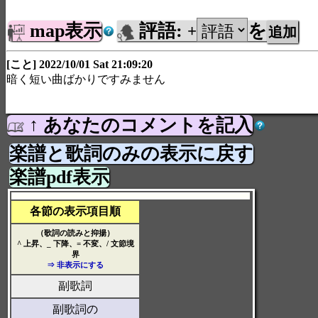
map表示
評語:
を
+
[こと] 2022/10/01 Sat 21:09:20
暗く短い曲ばかりですみません
↑ あなたのコメントを記入
楽譜と歌詞のみの表示に戻す
楽譜pdf表示
各節の表示項目順
（歌詞の読みと抑揚）
^ 上昇、_ 下降、= 不変、/ 文節境
界
⇒ 非表示にする
副歌詞
副歌詞の