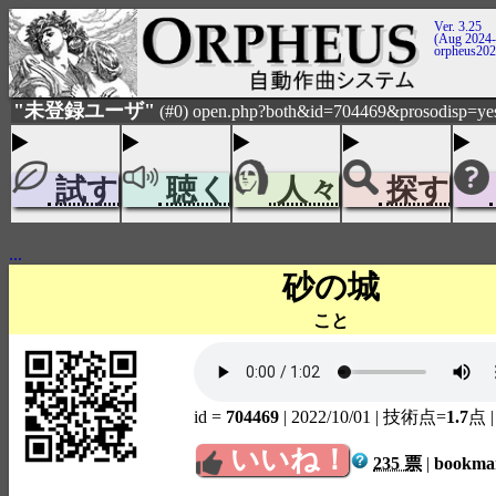
Ver. 3.25
(Aug 2024-
orpheus20
"未登録ユーザ"
(#0) open.php?both&id=704469&prosodisp=ye
試す
聴く
人々
探す
...
砂の城
こと
id =
704469
| 2022/10/01
| 技術点=
1.7
点
いいね！
235 票
|
bookm