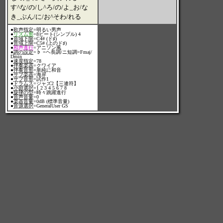
す^な/の/し^ろ/の/よ_お/な
き_ぶん/に/お^そわ/れる
●
歌声指定
=明るい男声
●
リズム形
=8ビート(シンプル) 4
●
音域下限
=C4# (ド♯)
●
音域上限
=C5# (上のド♯)
●
和声進行
=アニソン風
●
調の設定
=♭ =ヘ長調/ニ短調=Fmaj/
Dmin
●
速度指定
=78
●
伴奏楽器
=クワイア
●
伴奏音形
=単純に和音
●
サブ楽器
=海岸
●
サブ音形
=試作1
●
ドラムス
=ジャズ2【三連符】
●
小節選択
=1 2 3 4 5 6 7 8
●
旋律の型
=時々跳躍進行
●
音声音量
=0
●
楽器音量
=0dB (標準音量)
●
音源選択
=GeneralUser GS