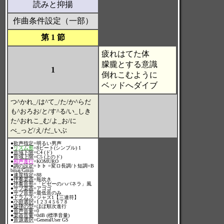
読みと抑揚
作曲条件設定（一部）
第 1 節
疲れはてた体
朦朧とする意識
1
倒れこむように
ベッドへダイブ
つ^かれ_/は^て_/た/か^らだ
も^おろお/と/す^る/い_しき
た^おれこ_む/よ_お/に
べ_っど/え/だ_いぶ
●
歌声指定
=明るい男声
●
リズム形
=8ビート(シンプル) 1
●
音域下限
=C4 (ド)
●
音域上限
=C5 (上のド)
●
和声進行
=KOMURO
●
調の設定
=♭♭ =変ロ長調/ト短調=B
bmaj/Gmin
●
速度指定
=88
●
伴奏楽器
=瓶吹き
●
伴奏音形
=「ビゼーのハバネラ」風
●
サブ楽器
=アゴゴ
●
サブ音形
=最低音のみ
●
ドラムス
=ジャズ1【三連符】
●
小節選択
=1 2 3 4 5 6 7 8
●
旋律の型
=ほぼ順次進行
●
音声音量
=0
●
楽器音量
=0dB (標準音量)
●
音源選択
=GeneralUser GS