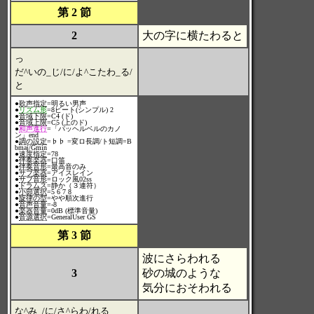
第 2 節
2
大の字に横たわると
っ
だ^いの_じ/に/よ^こたわ_る/
と
●
歌声指定
=明るい男声
●
リズム形
=8ビート(シンプル) 2
●
音域下限
=C4 (ド)
●
音域上限
=C5 (上のド)
●
和声進行
=「パッヘルベルのカノ
ン」end
●
調の設定
=♭♭ =変ロ長調/ト短調=B
bmaj/Gmin
●
速度指定
=78
●
伴奏楽器
=口笛
●
伴奏音形
=最高音のみ
●
サブ楽器
=アイスレイン
●
サブ音形
=ロック風02ss
●
ドラムス
=静か（３連符）
●
小節選択
=5 6 7 8
●
旋律の型
=やや順次進行
●
音声音量
=-8
●
楽器音量
=0dB (標準音量)
●
音源選択
=GeneralUser GS
第 3 節
波にさらわれる
3
砂の城のような
気分におそわれる
な^み_/に/さ^らわ/れる