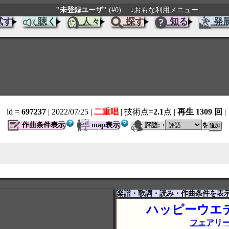
"未登録ユーザ"
(#0)
↓おもな利用メニュー
試す
聴く
人々
探す
知る
発
id =
697237
| 2022/07/25
|
二重唱
| 技術点=
2.1
点
|
再生 1309 回
|
作曲条件表示
map表示
評語:
を
+
楽譜・歌詞・読み・作曲条件を表
ハッピーウエ
フェアリ