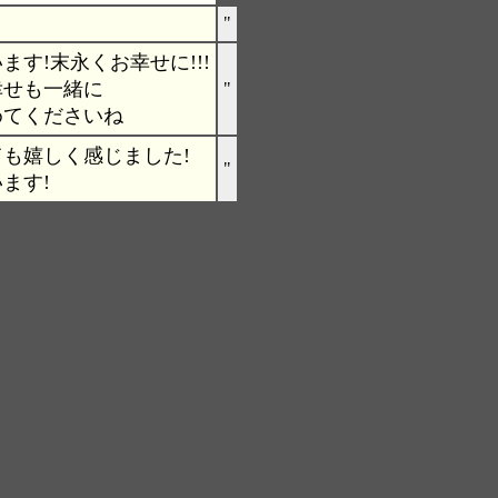
"
す!末永くお幸せに!!!
幸せも一緒に
"
めてくださいね
も嬉しく感じました!
"
ます!