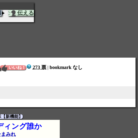
展
伝える
273 票
|
bookmark なし
いいね！
示【新機能】
ディング誰か
ーまみれ