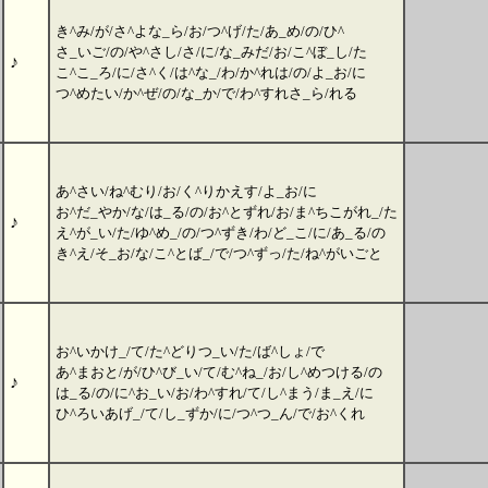
き^み/が/さ^よな_ら/お/つ^げ/た/あ_め/の/ひ^
さ_いご/の/や^さし/さ/に/な_みだ/お/こ^ぼ_し/た
♪
こ^こ_ろ/に/さ^く/は^な_/わ/か^れは/の/よ_お/に
つ^めたい/か^ぜ/の/な_か/で/わ^すれさ_ら/れる
あ^さい/ね^むり/お/く^りかえす/よ_お/に
お^だ_やか/な/は_る/の/お^とずれ/お/ま^ちこがれ_/た
♪
え^が_い/た/ゆ^め_/の/つ^ずき/わ/ど_こ/に/あ_る/の
き^え/そ_お/な/こ^とば_/で/つ^ずっ/た/ね^がいごと
お^いかけ_/て/た^どりつ_い/た/ば^しょ/で
あ^まおと/が/ひ^び_い/て/む^ね_/お/し^めつける/の
♪
は_る/の/に^お_い/お/わ^すれ/て/し^まう/ま_え/に
ひ^ろいあげ_/て/し_ずか/に/つ^つ_ん/で/お^くれ