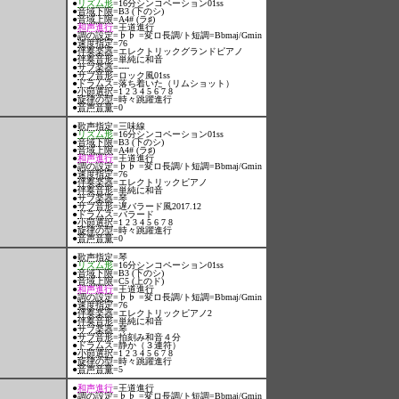
●
リズム形
=16分シンコペーション01ss
●
音域下限
=B3 (下のシ)
●
音域上限
=A4# (ラ♯)
●
和声進行
=王道進行
●
調の設定
=♭♭ =変ロ長調/ト短調=Bbmaj/Gmin
●
速度指定
=76
●
伴奏楽器
=エレクトリックグランドピアノ
●
伴奏音形
=単純に和音
●
サブ楽器
=----
●
サブ音形
=ロック風01ss
●
ドラムス
=落ち着いた（リムショット）
●
小節選択
=1 2 3 4 5 6 7 8
●
旋律の型
=時々跳躍進行
●
音声音量
=0
●
歌声指定
=三味線
●
リズム形
=16分シンコペーション01ss
●
音域下限
=B3 (下のシ)
●
音域上限
=A4# (ラ♯)
●
和声進行
=王道進行
●
調の設定
=♭♭ =変ロ長調/ト短調=Bbmaj/Gmin
●
速度指定
=76
●
伴奏楽器
=エレクトリックピアノ
●
伴奏音形
=単純に和音
●
サブ楽器
=琴
●
サブ音形
=遅バラード風2017.12
●
ドラムス
=バラード
●
小節選択
=1 2 3 4 5 6 7 8
●
旋律の型
=時々跳躍進行
●
音声音量
=0
●
歌声指定
=琴
●
リズム形
=16分シンコペーション01ss
●
音域下限
=B3 (下のシ)
●
音域上限
=C5 (上のド)
●
和声進行
=王道進行
●
調の設定
=♭♭ =変ロ長調/ト短調=Bbmaj/Gmin
●
速度指定
=76
●
伴奏楽器
=エレクトリックピアノ2
●
伴奏音形
=単純に和音
●
サブ楽器
=琴
●
サブ音形
=拍刻み和音４分
●
ドラムス
=静か（３連符）
●
小節選択
=1 2 3 4 5 6 7 8
●
旋律の型
=時々跳躍進行
●
音声音量
=5
●
和声進行
=王道進行
●
調の設定
=♭♭ =変ロ長調/ト短調=Bbmaj/Gmin