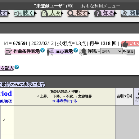
"未登録ユーザ"
(#0)
↓おもな利用メニュー
試す
聴く
人々
探す
知る
発
id =
679591
| 2022/02/12
| 技術点=
1.3
点
|
再生 1318 回
|
いい
作曲条件表示
map表示
評語:
を
+
トを記入
と歌詞のみの表示に戻す
riod
（歌詞の読みと抑揚）
副歌詞
^ 上昇、_ 下降、= 不変、/ 文節境界
ology
⇒ 非表示にする
♪