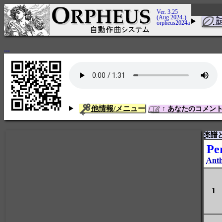
Ver. 3.25
(Aug 2024-)
orpheus2024a
...
他情報/メニュー
↑ あなたのコメン
楽譜
Pe
Anth
1