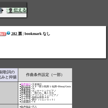
展
伝える
282 票
|
bookmark なし
ね！
副歌詞の
作曲条件設定（一部）
読みと抑揚
●
和声進行
=王道進行
●
調の設定
=♭♭ =変ロ長調/ト短調=Bbmaj/Gmin
●
速度指定
=76
●
伴奏楽器
=ホンキートンクピアノ
●
伴奏音形
=「雨だれ」風１６分
●
サブ楽器
=アコースティックピアノ
●
サブ音形
=拍刻み和音４分
●
ドラムス
=静か（リムショット）
●
小節選択
=7 8
●
歌声指定
=尺八