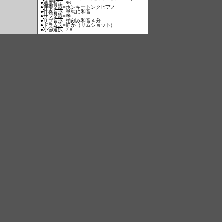
●
速度指定
=96
●
伴奏楽器
=ホンキートンクピアノ
●
伴奏音形
=単純に和音
●
サブ楽器
=琴
●
サブ音形
=拍刻み和音４分
●
ドラムス
=静か（リムショット）
●
小節選択
=7 8