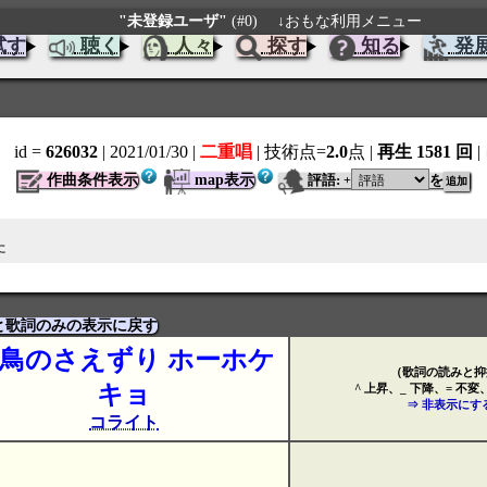
"未登録ユーザ"
(#0)
↓おもな利用メニュー
試す
聴く
人々
探す
知る
発
id =
626032
| 2021/01/30
|
二重唱
| 技術点=
2.0
点
|
再生 1581 回
|
作曲条件表示
map表示
評語:
を
+
た
と歌詞のみの表示に戻す
鳥のさえずり ホーホケ
（歌詞の読みと抑
キョ
^ 上昇、_ 下降、= 不変
⇒ 非表示にす
コライト