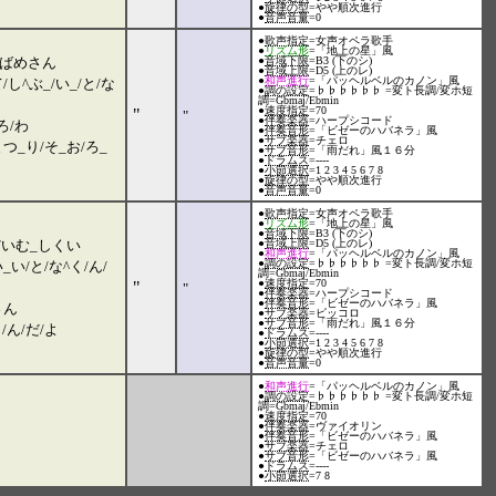
●
旋律の型
=やや順次進行
●
音声音量
=0
●
歌声指定
=女声オペラ歌手
●
リズム形
=「地上の星」風
つ^ばめさん
●
音域下限
=B3 (下のシ)
●
音域上限
=D5 (上のレ)
●
和声進行
=「パッヘルベルのカノン」風
/し^ぶ_/い_/と/な
●
調の設定
=♭♭♭♭♭♭ =変ト長調/変ホ短
調=Gbmaj/Ebmin
●
速度指定
=70
"
"
●
伴奏楽器
=ハープシコード
ろ/わ
●
伴奏音形
=「ビゼーのハバネラ」風
●
サブ楽器
=チェロ
つ_り/そ_お/ろ_
●
サブ音形
=「雨だれ」風１６分
●
ドラムス
=----
●
小節選択
=1 2 3 4 5 6 7 8
●
旋律の型
=やや順次進行
●
音声音量
=0
●
歌声指定
=女声オペラ歌手
●
リズム形
=「地上の星」風
●
音域下限
=B3 (下のシ)
だいむ_しくい
●
音域上限
=D5 (上のレ)
●
和声進行
=「パッヘルベルのカノン」風
●
調の設定
=♭♭♭♭♭♭ =変ト長調/変ホ短
い/と/な^く/ん/
調=Gbmaj/Ebmin
●
速度指定
=70
"
"
●
伴奏楽器
=ハープシコード
●
伴奏音形
=「ビゼーのハバネラ」風
さん
●
サブ楽器
=ピッコロ
●
サブ音形
=「雨だれ」風１６分
/ん/だ/よ
●
ドラムス
=----
●
小節選択
=1 2 3 4 5 6 7 8
●
旋律の型
=やや順次進行
●
音声音量
=0
●
和声進行
=「パッヘルベルのカノン」風
●
調の設定
=♭♭♭♭♭♭ =変ト長調/変ホ短
調=Gbmaj/Ebmin
●
速度指定
=70
●
伴奏楽器
=ヴァイオリン
●
伴奏音形
=「ビゼーのハバネラ」風
●
サブ楽器
=チェロ
●
サブ音形
=「ビゼーのハバネラ」風
●
ドラムス
=----
●
小節選択
=7 8