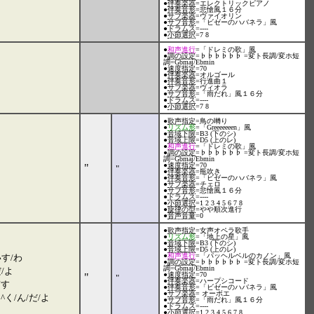
●
伴奏楽器
=エレクトリックピアノ
●
伴奏音形
=悲愴風１６分
●
サブ楽器
=ヴァイオリン
●
サブ音形
=「ビゼーのハバネラ」風
●
ドラムス
=----
●
小節選択
=7 8
●
和声進行
=「ドレミの歌」風
●
調の設定
=♭♭♭♭♭♭ =変ト長調/変ホ短
調=Gbmaj/Ebmin
●
速度指定
=70
●
伴奏楽器
=オルゴール
●
伴奏音形
=行進曲１
●
サブ楽器
=ヴィオラ
●
サブ音形
=「雨だれ」風１６分
●
ドラムス
=----
●
小節選択
=7 8
●
歌声指定
=鳥の囀り
●
リズム形
=「Greeeeeeen」風
●
音域下限
=B3 (下のシ)
●
音域上限
=D5 (上のレ)
●
和声進行
=「ドレミの歌」風
●
調の設定
=♭♭♭♭♭♭ =変ト長調/変ホ短
調=Gbmaj/Ebmin
●
速度指定
=70
"
"
●
伴奏楽器
=瓶吹き
●
伴奏音形
=「ビゼーのハバネラ」風
●
サブ楽器
=チェロ
●
サブ音形
=悲愴風１６分
●
ドラムス
=----
●
小節選択
=1 2 3 4 5 6 7 8
●
旋律の型
=やや順次進行
●
音声音量
=0
●
歌声指定
=女声オペラ歌手
●
リズム形
=「地上の星」風
●
音域下限
=B3 (下のシ)
●
音域上限
=D5 (上のレ)
●
和声進行
=「パッヘルベルのカノン」風
いす/わ
●
調の設定
=♭♭♭♭♭♭ =変ト長調/変ホ短
調=Gbmaj/Ebmin
/よ
●
速度指定
=70
"
"
●
伴奏楽器
=ハープシコード
ぎす
●
伴奏音形
=「ビゼーのハバネラ」風
●
サブ楽器
= オーボエ
く/ん/だ/よ
●
サブ音形
=「雨だれ」風１６分
●
ドラムス
=----
●
小節選択
=1 2 3 4 5 6 7 8