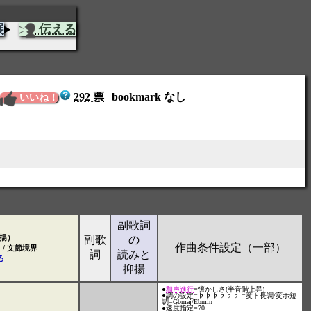
展
伝える
292 票
|
bookmark なし
いいね！
副歌詞
揚）
副歌
の
作曲条件設定（一部）
、/ 文節境界
詞
読みと
る
抑揚
●
和声進行
=懐かしさ(半音階上昇)
●
調の設定
=♭♭♭♭♭♭ =変ト長調/変ホ短
調=Gbmaj/Ebmin
●
速度指定
=70