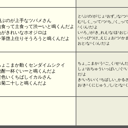
と^ぶ/の/が/じょ^おず_/な/
飛ぶのが上手なツバメさん
む^しく_っ/て/つ^ち_/く_っ/て
虫食って土食って渋ーいと鳴くんだよ
^く/ん/だ/よ
色がきれいなホオジロは
い^ろ_/が/き_れえ/な/ほ^おじ
い^っぴつけ_えじょお/つ^かま
一筆啓上仕りそうろうと鳴くんだよ
おと/な^く/ん/だ/よ
ちょ_こまか/う^ご_く/せ^ん
ちょこまか動くセンダイムシクイ
しょ^おちゅういっぱい_/ぐ^い_
焼酎一杯ぐいーと鳴くんだよ
だ/よ
黄色いくちばしイカルさん
き^いろい/く^ちばしい_かる
お菊二十しと鳴くんだよ
お/き^くにじゅう_/し/と/な^く