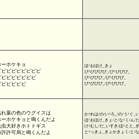
ホーホケキョ
ほ^おほけ_きょ
ピピピピピピピピピ
ぴ^ぴぴぴぴ_/ぴ^ぴぴぴ_
ピピピピピピピピ
ぴ^ぴぴぴ_/ぴ^ぴぴぴ_
ぴ^ぴぴぴ_/ぴ^ぴぴぴ_
ピピピピピピ
枯れ葉の色のウグイスは
か^れは/の/い^ろ_/の/う^ぐ_
ホーホケキョと鳴くんだよ
ほ^おほけ_きょ/と/な^く/ん/だ
毛虫大好きホトトギス
け^むし/だ_いすき/ほ^とと_
と^っきょ_きょかきょく/と/な^
特許許可局と鳴くんだよ