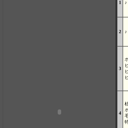
1
♪
2
♪
3
4