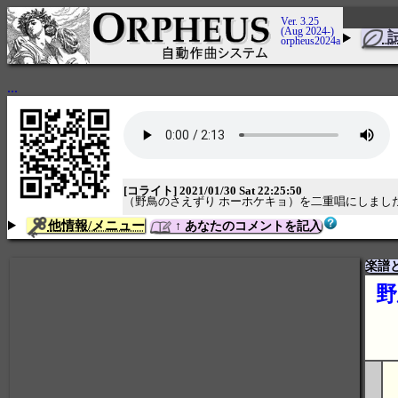
Ver. 3.25
(Aug 2024-)
orpheus2024a
...
[コライト] 2021/01/30 Sat 22:25:50
（野鳥のさえずり ホーホケキョ）を二重唱にしまし
他情報/メニュー
↑ あなたのコメントを記入
楽譜
野