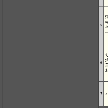
5
6
7
♪