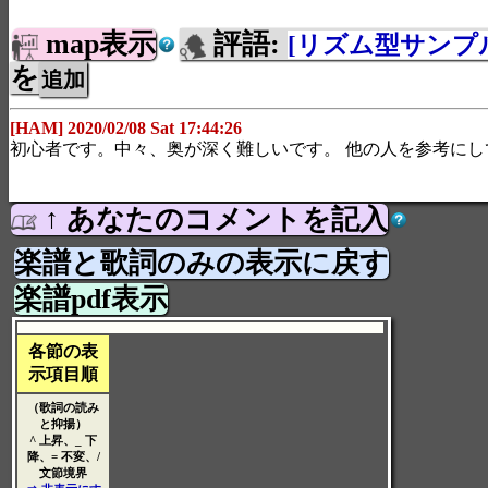
map表示
評語:
[リズム型サンプ
を
[HAM] 2020/02/08 Sat 17:44:26
初心者です。中々、奥が深く難しいです。 他の人を参考にし
↑ あなたのコメントを記入
楽譜と歌詞のみの表示に戻す
楽譜pdf表示
各節の表
示項目順
（歌詞の読み
と抑揚）
^ 上昇、_ 下
降、= 不変、/
文節境界