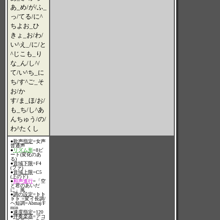
あ_め/が/ふ_
っ/てる/に^
ちよお_ひ
きょ_お/わ/
い^え_/に/と
^じこも_り
な_ん/し^/
て/い^ち_に
ち/す^ご_そ
お/か
す/ま_ほ/お/
も_ち/し^あ
んちゅう/の/
わ^たくし
●
歌声指定
=女声
普通声
●
リズム形
=8ビ
ート(変化のあ
る)
●
音域下限
=F4
(ファ)
●
音域上限
=C5
(上のド)
●
和声進行
=「空
と君のあいだ
に」風
●
調の設定
=♭♭
♭♭ =変イ長調/
ヘ短調=Abmaj/F
min
●
速度指定
=120
●
伴奏楽器
=アコ