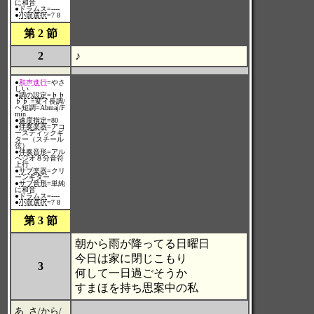
に和音
●
ドラムス
=----
●
小節選択
=7 8
第 2 節
2
♪
●
和声進行
=やさ
しい
●
調の設定
=♭♭
♭♭ =変イ長調/
ヘ短調=Abmaj/F
min
●
速度指定
=80
●
伴奏楽器
=アコ
ースティックギ
ター（スチール
弦）
●
伴奏音形
=アル
ペジオ８分音符
上行
●
サブ楽器
=クリ
ーンギター
●
サブ音形
=単純
に和音
●
ドラムス
=----
●
小節選択
=7 8
第 3 節
朝から雨が降ってる日曜日
今日は家に閉じこもり
3
何して一日過ごそうか
すまほを持ち思案中の私
あ_さ/から/