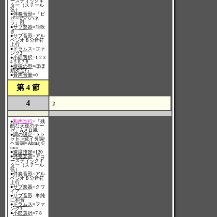
ースティックギ
ター（スチール
弦）
●
伴奏音形
=「ビ
ゼーのハバネ
ラ」風
●
サブ楽器
=瓶吹
き
●
サブ音形
=アル
ペジオ８分音符
上行
●
ドラムス
=ファ
ンク3
●
小節選択
=1 2 3
4 5 6 7 8
●
旋律の型
=ほぼ
順次進行
●
音声音量
=0
第 4 節
4
♪
●
和声進行
=「残
酷な天使のテー
ゼ」Aメロ風
●
調の設定
=♭♭
♭♭ =変イ長調/
ヘ短調=Abmaj/F
min
●
速度指定
=120
●
伴奏楽器
=アコ
ースティックギ
ター（スチール
弦）
●
伴奏音形
=アル
ペジオ８分音符
上行
●
サブ楽器
=クワ
イア
●
サブ音形
=単純
に和音
●
ドラムス
=ファ
ンク3
●
小節選択
=7 8