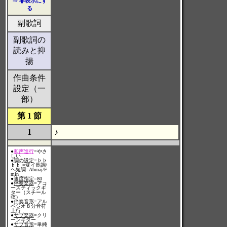
⇒ 非表示にす
る
副歌詞
副歌詞の
読みと抑
揚
作曲条件
設定（一
部）
第 1 節
1
♪
●
和声進行
=やさ
しい
●
調の設定
=♭♭
♭♭ =変イ長調/
ヘ短調=Abmaj/F
min
●
速度指定
=80
●
伴奏楽器
=アコ
ースティックギ
ター（スチール
弦）
●
伴奏音形
=アル
ペジオ８分音符
上行
●
サブ楽器
=クリ
ーンギター
●
サブ音形
=単純