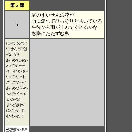
第 5 節
庭のすいせんの花が
雨に濡れてひっそりと咲いている
5
午後から雨が止んでくれるかな
窓際にたたずむ私
に^わ/の/す^
いせん/の/は
^な_/が
あ_め/に/ぬ^
れ/て/ひ^っ
そ_り/と/さ^
い/て/い^る
ご_ご/から/
あ_め/が/や^
ん/で/く^れ
る/か/な
ま^どぎわ/
に/た^たず_
む/わ^たく
し
●
歌声指定
=女声
普通声