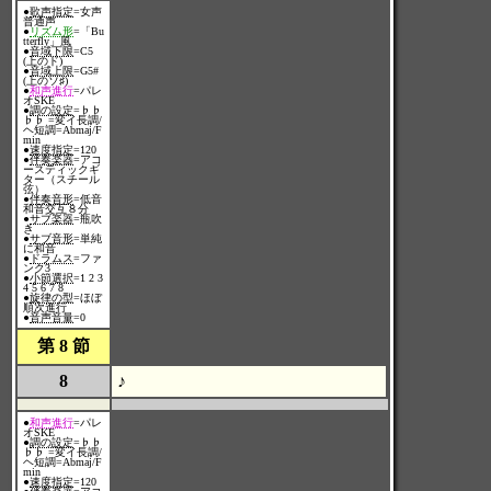
●
歌声指定
=女声
普通声
●
リズム形
=「Bu
tterfly」風
●
音域下限
=C5
(上のド)
●
音域上限
=G5#
(上のソ♯)
●
和声進行
=パレ
オSKE
●
調の設定
=♭♭
♭♭ =変イ長調/
ヘ短調=Abmaj/F
min
●
速度指定
=120
●
伴奏楽器
=アコ
ースティックギ
ター（スチール
弦）
●
伴奏音形
=低音
和音交互８分
●
サブ楽器
=瓶吹
き
●
サブ音形
=単純
に和音
●
ドラムス
=ファ
ンク3
●
小節選択
=1 2 3
4 5 6 7 8
●
旋律の型
=ほぼ
順次進行
●
音声音量
=0
第 8 節
8
♪
●
和声進行
=パレ
オSKE
●
調の設定
=♭♭
♭♭ =変イ長調/
ヘ短調=Abmaj/F
min
●
速度指定
=120