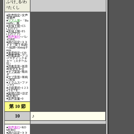
ふ^け_る/わ
^たくし
●
歌声指定
=女声
普通声
●
リズム形
=「Bu
tterfly」風
●
音域下限
=C5
(上のド)
●
音域上限
=F5
(上のファ)
●
和声進行
=パレ
オSKE
●
調の設定
=♭♭
♭♭ =変イ長調/
ヘ短調=Abmaj/F
min
●
速度指定
=120
●
伴奏楽器
=アコ
ースティックギ
ター（スチール
弦）
●
伴奏音形
=低音
和音交互８分
●
サブ楽器
=瓶吹
き
●
サブ音形
=単純
に和音
●
ドラムス
=ファ
ンク3
●
小節選択
=1 2 3
4 5 6 7 8
●
旋律の型
=ほぼ
順次進行
●
音声音量
=0
第 10 節
10
♪
●
和声進行
=KO
MURO
●
調の設定
=♭♭