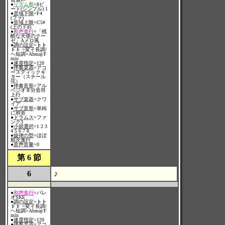
●
リズム形
=8ビ
ート(シンプル) 1
●
音域下限
=F4
(ファ)
●
音域上限
=C5#
(上のド♯)
●
和声進行
=「残
酷な天使のテー
ゼ」Aメロ風
●
調の設定
=♭♭
♭♭ =変イ長調/
ヘ短調=Abmaj/F
min
●
速度指定
=120
●
伴奏楽器
=アコ
ースティックギ
ター（スチール
弦）
●
伴奏音形
=アル
ペジオ８分音符
上行
●
サブ楽器
=クワ
イア
●
サブ音形
=単純
に和音
●
ドラムス
=ファ
ンク3
●
小節選択
=1 2 3
4 5 6 7 8
●
旋律の型
=ほぼ
順次進行
●
音声音量
=0
第 6 節
6
♪
●
和声進行
=パレ
オSKE
●
調の設定
=♭♭
♭♭ =変イ長調/
ヘ短調=Abmaj/F
min
●
速度指定
=120
●
伴奏楽器
=アコ