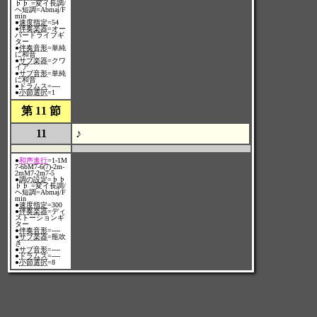
♭♭ =変イ長調/
ヘ短調=Abmaj/F
min
●
速度指定
=54
●
伴奏楽器
=オー
バードライブギ
ター
●
伴奏音形
=単純
に和音
●
サブ楽器
=クワ
イア
●
サブ音形
=単純
に和音
●
ドラムス
=----
●
小節選択
=1
第 11 節
11
♪
●
和声進行
=1-1M
7-6bM7-6(7)-2m-
2mM7-2m7-5
●
調の設定
=♭♭
♭♭ =変イ長調/
ヘ短調=Abmaj/F
min
●
速度指定
=300
●
伴奏楽器
=ディ
ストーションギ
ター
●
伴奏音形
=----
●
サブ楽器
=瓶吹
き
●
サブ音形
=----
●
ドラムス
=----
●
小節選択
=8