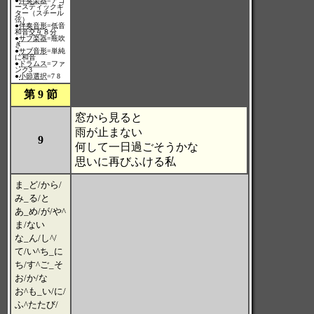
●
伴奏楽器
=アコ
ースティックギ
ター（スチール
弦）
●
伴奏音形
=低音
和音交互８分
●
サブ楽器
=瓶吹
き
●
サブ音形
=単純
に和音
●
ドラムス
=ファ
ンク3
●
小節選択
=7 8
第 9 節
窓から見ると
雨が止まない
9
何して一日過ごそうかな
思いに再びふける私
ま_ど/から/
み_る/と
あ_め/が/や^
ま/ない
な_ん/し^/
て/い^ち_に
ち/す^ご_そ
お/か/な
お^も_い/に/
ふ^たたび/