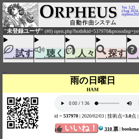
Ver. 3.25
(Aug 2024-
orpheus20
"未登録ユーザ"
(#0) open.php?both&id=537970&prosodisp=ye
試す
聴く
人々
探す
...
雨の日曜日
HAM
id =
537970
| 2020/02/03
| 技術点=
3.0
点
いいね！
310 票
|
bookm