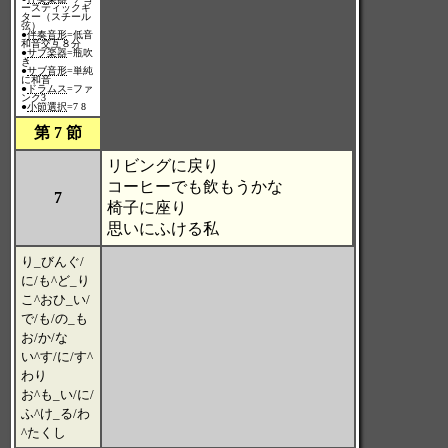
ースティックギ
ター（スチール
弦）
●
伴奏音形
=低音
和音交互８分
●
サブ楽器
=瓶吹
き
●
サブ音形
=単純
に和音
●
ドラムス
=ファ
ンク3
●
小節選択
=7 8
第 7 節
リビングに戻り
コーヒーでも飲もうかな
7
椅子に座り
思いにふける私
り_びんぐ/
に/も^ど_り
こ^おひ_い/
で/も/の_も
お/か/な
い^す/に/す^
わり
お^も_い/に/
ふ^け_る/わ
^たくし