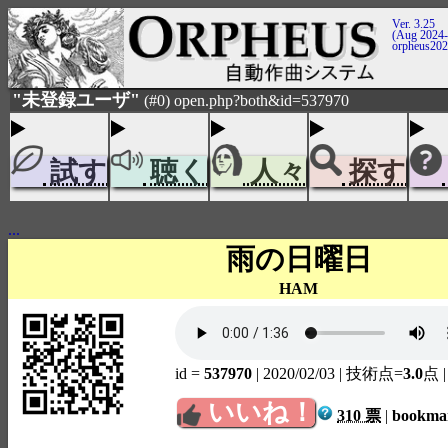
Ver. 3.25
(Aug 2024-
orpheus20
"未登録ユーザ"
(#0) open.php?both&id=537970
試す
聴く
人々
探す
...
雨の日曜日
HAM
id =
537970
| 2020/02/03
| 技術点=
3.0
点
いいね！
310 票
|
bookm