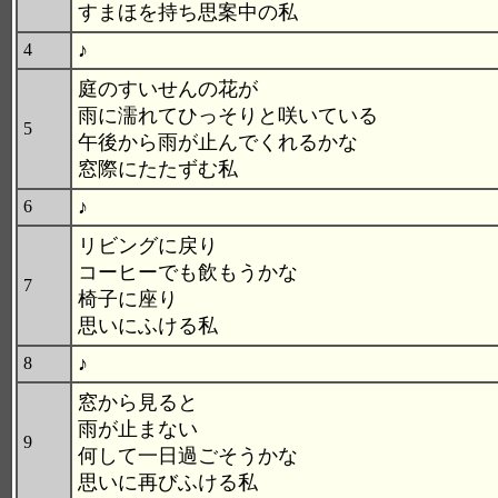
すまほを持ち思案中の私
♪
4
庭のすいせんの花が
雨に濡れてひっそりと咲いている
5
午後から雨が止んでくれるかな
窓際にたたずむ私
♪
6
リビングに戻り
コーヒーでも飲もうかな
7
椅子に座り
思いにふける私
♪
8
窓から見ると
雨が止まない
9
何して一日過ごそうかな
思いに再びふける私