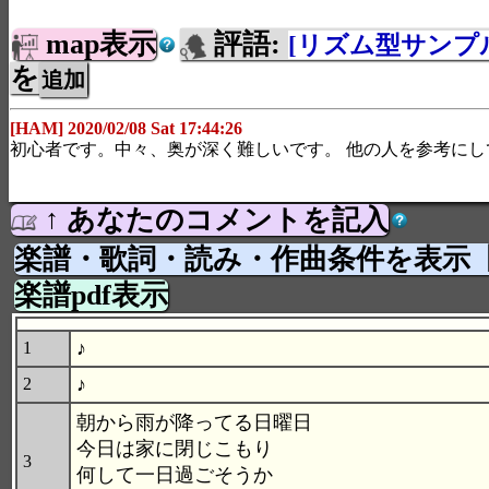
map表示
評語:
[リズム型サンプ
を
[HAM] 2020/02/08 Sat 17:44:26
初心者です。中々、奥が深く難しいです。 他の人を参考にし
↑ あなたのコメントを記入
楽譜・歌詞・読み・作曲条件を表示
楽譜pdf表示
♪
1
♪
2
朝から雨が降ってる日曜日
今日は家に閉じこもり
3
何して一日過ごそうか