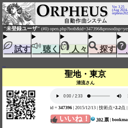
Ver. 3.25
(Aug 2024-
orpheus20
"未登録ユーザ"
(#0) open.php?both&id=347396&prosodisp=ye
試す
聴く
人々
探す
...
聖地・東京
清流さん
id =
347396
| 2015/12/13
| 技術点=
2.2
点
いいね！
302 票
|
bookm