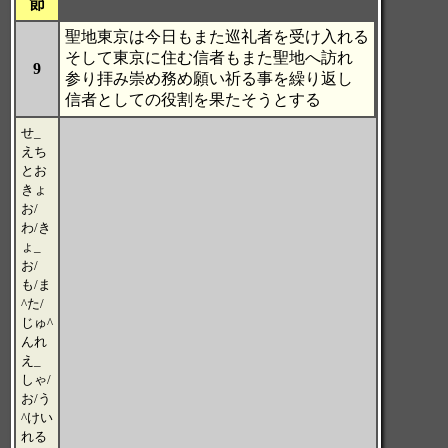
節
聖地東京は今日もまた巡礼者を受け入れる
そして東京に住む信者もまた聖地へ訪れ
9
参り拝み崇め務め願い祈る事を繰り返し
信者としての役割を果たそうとする
せ_
えち
とお
きょ
お/
わ/き
ょ_
お/
も/ま
^た/
じゅ^
んれ
え_
しゃ/
お/う
^けい
れる