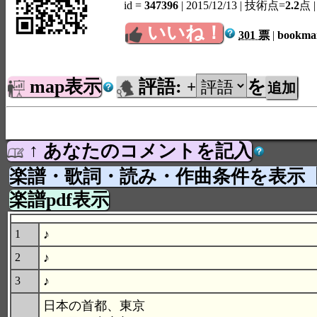
id =
347396
| 2015/12/13
| 技術点=
2.2
点
いいね！
301 票
|
bookm
map表示
評語:
を
+
↑ あなたのコメントを記入
楽譜・歌詞・読み・作曲条件を表示
楽譜pdf表示
♪
1
♪
2
♪
3
日本の首都、東京