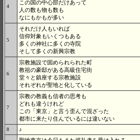
この国の中心部だけあって
4
人の数も物も数も
なにもかもが多い
それだけ人もいれば
信仰対象もいくつもある
5
多くの神社に多くの寺院
そして多くの新興宗教
宗教施設で固められられた町
教祖の豪邸がある高級住宅街
6
堂々と鎮座する宗教施設
それぞれが聖地と化している
宗教の教義も信者の思考も
どれも違うけれど
7
この「東京」と言う歪んで混ざった
都市に来たり住んでいるには違いない
♪
8