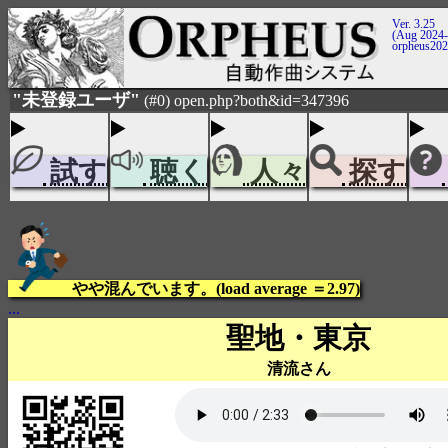
Ver. 3.25
(Aug 2024-
orpheus20
"未登録ユーザ"
(#0) open.php?both&id=347396
試す
聴く
人々
探す
やや混んでいます。(load average ＝2.97)
...
聖地・東京
清流さん