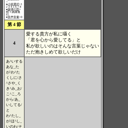
--
●
小節選択
=1
2 3 4 5 6 7 8
●
旋律の型
=
時々跳躍進
行
●
音声音量
=0
第 4 節
愛する貴方が私に囁く
「君を心から愛してる」と
4
私が欲しいのはそんな言葉じゃない
ただ抱きしめて欲しいだけ
あ^いする
あな_た
が/わ^た
くしに/さ
^さや_く
き^み_お/
こ^こ_ろ
から/あ_
いしてる/
と
わ^たし_
が/ほ^し_
いのわ/そ