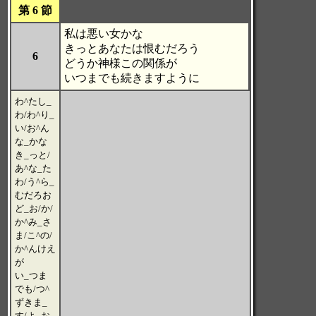
第 6 節
私は悪い女かな
きっとあなたは恨むだろう
6
どうか神様この関係が
いつまでも続きますように
わ^たし_
わ/わ^り_
い/お^ん
な_かな
き_っと/
あ^な_た
わ/う^ら_
むだろお
ど_お/か/
か^み_さ
ま/こ^の/
か^んけえ
が
い_つま
でも/つ^
ずきま_
す/よ_お