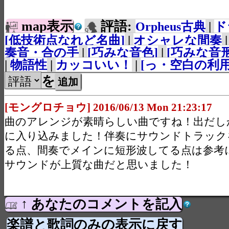
map表示
評語:
Orpheus古典
|
ド
[低技術点なれど名曲]
|
オシャレな間奏
奏音・合の手
|
[巧みな音色]
|
[巧みな音
|
物語性
|
カッコいい！
|
[っ・空白の利
を
[モングロチョウ] 2016/06/13 Mon 21:23:17
曲のアレンジが素晴らしい曲ですね！出だし
に入り込みました！伴奏にサウンドトラック
る点、間奏でメインに短形波してる点は参考
サウンドが上質な曲だと思いました！
↑ あなたのコメントを記入
楽譜と歌詞のみの表示に戻す