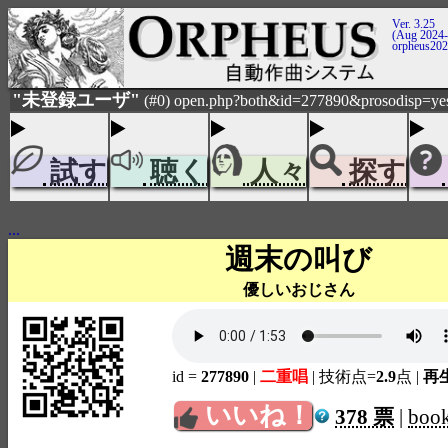
Ver. 3.25
(Aug 2024-
orpheus20
"未登録ユーザ"
(#0) open.php?both&id=277890&prosodisp=ye
試す
聴く
人々
探す
...
週末の叫び
優しいおじさん
id =
277890
|
二重唱
| 技術点=
2.9
点
|
再生
いいね！
378 票
|
boo