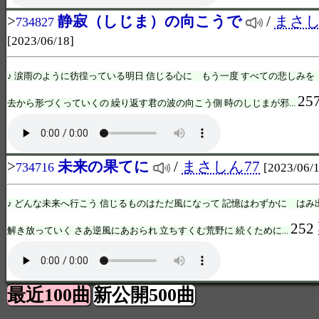
>
静寂（しじま）の向こうで
/
まさし
734827
[2023/06/18]
♪ 涙雨のように彷徨っている明日 信じる心に もう一度 すべての悲しみ
25
去から形づくっていくの 繰り返す君の波の向こう側 時のしじまが邪...
>
未来の果てに
/
まさしん77
734716
[2023/06/
♪ どんな未来へ行こう 信じるものはただ風になって 記憶はわずかに は
252
解き放っていく さあ逆風にあおられ 立ちすくむ荒野に 続くために...
最近100曲
新公開500曲