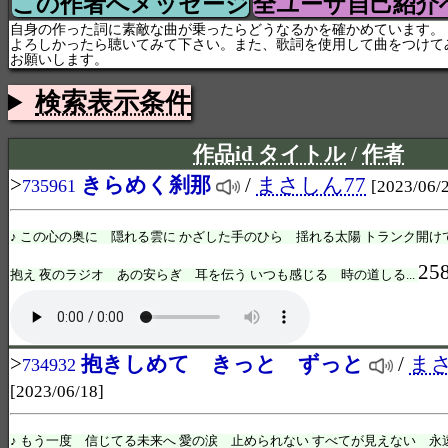
この作者へメッセージ
全ユーザ自己紹介
自身の作った詞に素敵な曲が乗ったらどうなるかを確かめています。
よろしかったら聴いてみて下さい。また、歌詞を使用して曲をつけて
お願いします。
検索表示条件
作品id タイトル
/
作者
>
きらめく刹那
/
まさしん77
735961
[2023/06/
♪ この心の奥に 隠れる雲に かざした手のひら 揺れる太陽 トランク開
25
抱え 夜のラジオ あの安らぎ 耳を伝う いつも感じる 時の道しる...
>
抱きしめて きっと ずっと
/
まさ
734932
[2023/06/18]
♪ もう一度 信じてる未来へ 愛の涙 止められない すべてが見えない 永