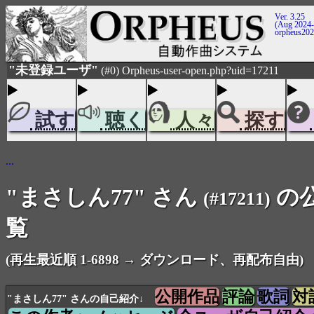
Ver. 3.25
(Aug 2024-
orpheus20
"未登録ユーザ"
(#0) Orpheus-user-open.php?uid=17211
試す
聴く
人々
探す
...
"まさしん77" さん
の
(#17211)
覧
(再生最近順 1-6898 → ダウンロード、再配布自由)
公開作品
評論
歌詞
対
"まさしん77" さんの自己紹介↓