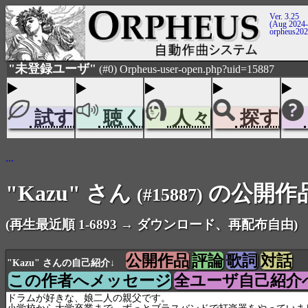
Ver. 3.25
(Aug 2024-
orpheus20
"未登録ユーザ"
(#0) Orpheus-user-open.php?uid=15887
試す
聴く
人々
探す
...
"Kazu" さん
の公開作
(#15887)
(再生最近順 1-6893 → ダウンロード、再配布自由)
公開作品
評論
歌詞
対話
"Kazu" さんの自己紹介↓
この作者へメッセージ
全ユーザ自己紹介
ドラムが好きな、娘二人の親父です。
小学校から大学卒業まで、ずっとブラスバンドで打楽器をやっていま