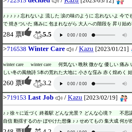
722515
[2023/03/12]
♪ ♪ ♪ ♪ ♪ 忘れないよ 流した 涙の味のように 忘れないよ 
で 焼きついた 痛みに 包まれながら 大人への階段を 昇り始めてる 
284 票
5.5
>
Winter Care
/
Kazu
716538
[2023/01/21]
winter care winter care 何気ない 晩秋 微かな 優しい 
しい冬の風物詩 5本の荒れた大地に 小さな窪み 赤く煌めく 始ま
260 票
3.2
>
Last Job
/
Kazu
719153
[2023/02/19]
♪ ♪ 徐々に近づく 終着駅 どんな光景？ どんな心境？ 不思
自信 動揺するのか ぼやけた想像 ♪ ♪ せめてもの 集大成 何が残せ
248 票
4.2