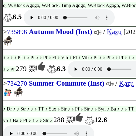
o, W.Block Agogo, W.Block, Timp Agogo, W.Block Agogo, W.Block
6.5
>
Autumn Mood (Inst)
/
Kazu
735896
[202
♪ ♪ ♪ ♪ Pf ♪ ♪ Pf ♪ ♪ Pf ♪ Fl ♪ Vib ♪ Fl ♪ Vib ♪ Pf ♪ ♪ Pf ♪ ♪ Pf ♪ ♪ ♪ 
279 票
6.3
♪ ♪ Pf
>
Summer Commute (Inst)
/
Kazu
734270
♪ Dr ♪ ♪ Str ♪ ♪ ♪ TT ♪ Sax ♪ Str ♪ ♪ Pf ♪ Str ♪ ♪ Syn ♪ Ba ♪ ♪ ♪ TT 
288 票
12.6
yn ♪ Ba ♪ Pf ♪ ♪ ♪ ♪ Str ♪