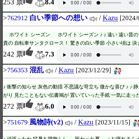
253 票
8.4
>
白い季節への想い
/
Kazu
762912
[2024/
ホワイト シーズン ホワイト シーズン ♪ ♪ 遠い 遠い昔の
貴の 自転車サンタクロース！ 驚きの白い季節 小さい頃は 決まっ
242 票
7.3
>
混乱
/
Kazu
756353
[2023/12/29]
♪ 衝撃の知らせ 灰色の動揺 不思議な苛立ち 微かな喜び ♪ ♪
がり 見たこともない伝書鳩が 置いていった手紙 一気に走ったさ 
272 票
6.0
>
風物詩(v2)
/
Kazu
751679
[2023/11/15]
♪ 頑張ったね 猛暑を蹴散らし 賑わった夏 ♪ お疲れさん 