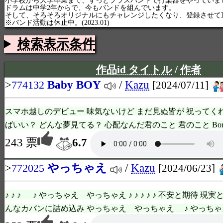
ドラムは中学2年からで、今もバンドを組んでいます。
そして、そろそろオリジナルにもチャレンジしたくなり、登録させて
※バンド活動は休止中。(2023.01)
検索表示条件
作品id タイトル
/
作者
>
Baby BOY
/
Kazu
774132
[2024/07/11]
スマホ越しのデビュー 味気ないけど まだ見ぬ皆が 祝ってく
ばいい？ どんな夢見てる？ 心配なんだ君のこと 君のこと Born born b
243 票
6.7
>
やっちゃえ
/
Kazu
772025
[2024/06/23]
♪ ♪ ♪ ♪ やっちゃえ やっちゃえ ♪ ♪ ♪ ♪ ♪ 不安と期待 現
んなカバンに詰め込み やっちゃえ やっちゃえ ♪ やっちゃえ 