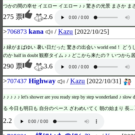
つかの間の幸せ イエロー イエロー ♪ ♪ 驚きの光景 まさか まさか
275 票
2.6
>
kana
/
Kazu
706873
[2022/10/25]
♪ 緑がまばゆい 暑い日だった 驚きの出会い world end！ 
のか half in doubt 観察タイム ♪ ♪ どこから来たの？ いつから居
290 票
3.6
>
Highway
/
Kazu
707437
[2022/10/31]
♪ ♪ ♪ ♪ ♪ let's shower are you ready step by step wonderland ♪
る 今日も明日も 自分のペース ざわめいてく 朝の始まり 長...
2.2