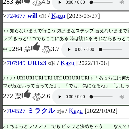
283 票
4.5
>
will
/
Kazu
724677
[2023/03/27]
♪ ♪ 知らないままで行こう 気ままなステップ 言えないままで
ップ きっといつでもここにある 時は訪れる それならきっと
284 票
3.7
中...
>
URIx3
/
Kazu
707949
[2022/11/06]
♪ ♪ ♪ ♪ URI URI URI URI URI URI URI URI ♪ 「あ
マが危ないって言ってたよ」 「でも、気になるね」 「よしっ、
272 票
2.6
>
ミラクル
/
Kazu
704527
[2022/10/02]
♪ ♪ ちょっとフワフワ でも ピシッと決めちゃう なんでもSin