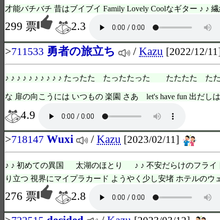
才能バチバチ 昔はブイブイ Family Lovely Coolなギター ♪ ♪ 繊細Fi
299 票
2.3
>
勇者の旅立ち
/
Kazu
711533
[2022/12/11
♪ ♪ ♪ ♪ ♪ ♪ ♪ ♪ ♪ ♪ たったた たったたった たたたた 
な 扉の向こうには いつもの 楽園 さあ let's have fun 出だしは
4.9
>
Wuxi
/
Kazu
718147
[2023/02/11]
♪ ♪ 初めての異国 太湖のほとり ♪ ♪ 不安だらけのフライ
り立つ 視界にマイプラカード ようやく少し安堵 ホテルのウェ
276 票
2.8
>
decided
/
Kazu