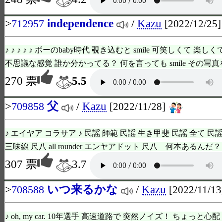
>
independence
/
Kazu
712957
[2022/12/25]
♪ ♪ ♪ ♪ ♪ ボーのbaby時代 覗き込むと smile 可笑しくて 
不思議な感覚 誰か分かってる？ 何を言っても smile その写真を bi
270 票
5.5
>
父
/
Kazu
709858
[2022/11/28]
♪ エイヤア コラサア ♪ 民謡 師範 民謡 生き甲斐 民謡 全て 民
三味線 尺八 all rounder エンヤアドット 尺八 何本あるんだ？ ♪
307 票
3.7
>
いつ来るかな
/
Kazu
708588
[2022/11/13
♪ oh, my car. 10年選手 高速道路で 突然ノイズ！ ちょっと