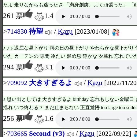
たよ 走りながらも迷ったさ 「満身創痍、よく頑張った」 「thank you
261 票
1.4
>
待望
/
Kazu
714830
[2023/01/08]
♪ ♪ ♪ 退屈な昼下がり 雨の日の昼下がり やわらかな昼下が
いた カーテンの 隙間 冷たい 溜め息 静かな 夕暮れ 忘れていた 電
294 票
3.1
>
大きすぎるよ
/
Kazu
709092
[2022/11/20
♪ 思い出としては 大きすぎるよ birthday 忘れもしない金曜
揺れ いつ終わる？ まだ止まらない 正直覚悟 too large too sudden to
256 票
1.6
>
Second (v3)
/
Kazu
703665
[2022/09/22]