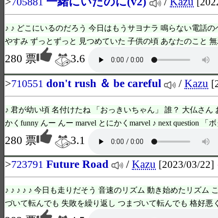
>
一緒にいたのに(v2)
/
Kazu
705881
[202
♪ ♪ どこにいるのだろう 今日はもうサヨナラ 鳴らない電話の
やすみ ずっとずっと 見つめていた 子供の頃 あなたのこと 無
280 票
3.6
>
don't rush ＆ be careful
/
Kazu
710551
[
♪ 君が幼い頃 名付けたね 「おっきいちゃん」 誰？ 大仏さん おー
かくfunny んー んー marvel とにかくmarvel ♪ next question 「ボ
280 票
3.1
>
Future Road
/
Kazu
723791
[2023/03/22]
♪ ♪ ♪ ♪ ♪ 今日も走りだそう 音速のリズム 動き始めたリズム
づいて転んでも 失敗を繰り返し つまづいて転んでも 格好悪くたっ