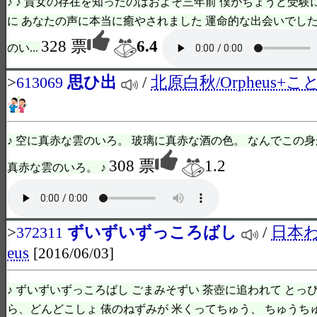
♪ ♪ 貴女の存在を知ったのはおよそ三年前 僕がちょうど受
に あなたの声に本当に癒やされました 運命的な出会いでした
328 票
6.4
のい...
>
思ひ出
/
北原白秋/Orpheus+こ
613069
♪ 空に真赤な雲のいろ。 玻璃に真赤な酒の色。 なんでこの身
308 票
1.2
真赤な雲のいろ。 ♪
>
ずいずいずっころばし
/
日本わ
372311
eus
[2016/06/03]
♪ ずいずいずっころばし ごまみそずい 茶壺に追われて とっ
ら、どんどこしょ 俵のねずみが 米くってちゅう、 ちゅうち