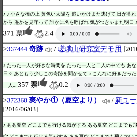
♪ ♪ 小さな橋の上 黄色い太陽を 追いかけまた逃げて 日が暮
から 遥かを見守って 誰かに名を呼ばれ 気がつきゃまた明日 ♪ そ
371 票
2.4
>
奇跡
/
嵯峨山研究室デモ用
367444
[201
♪ たった一人が好きな時間を たった一人と二人の中でも あ
日々 あともう少しこの奇跡を聞かせて ♪ こんなに好きだった
357 票
0.2
一人...
>
爽やか①（夏空より）
/
新ユー
372368
[2016/06/03]
♪ ああ夏空 どこまでも行ける気がする ああ夏空 どこまでも
空 どこまでも行ける気がする ああ夏空 どこまでも飛んでいこ