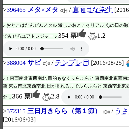
>
メタ×メタ
/
真面目な学生
396465
[2016
♪ おとこはだんぜんメタル 激しいおとこそリアル あの日の激
354 票
1.2
でみせろユアトレジャー ♪
>
サビ
/
テンプレ用
388004
[2016/08/25]
♪ ♪ 東西南北東西南北 目的もなくふらふらと 東西南北東西南
第 東西南北東西南北 日が暮れるまでふらふらと 東西南北東
366 票
2.8
分...
>
三日月きらら（第１節）
/
うさ
372315
[2016/06/03]