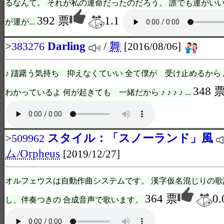
るなんて。 それが私の運命だったのだろう。 誰でも運がいい
392 票
1.1
が運が...
>
Darling
/
舞
383276
[2016/08/06]
♪ 躊躇う気持ち 抑えなくていい 全て僕が 受け止めるか
348 
わかっているよ 何が起きても 一緒だから ♪ ♪ ♪ ♪ ...
>
スタイル：「スノーランド」風
509962
ム/Orpheus
[2019/12/27]
オルフェウスは自動作曲システムです。 漢字仮名混じりの歌
364 票
0.
し、伴奏つきの 合成音声で歌います。