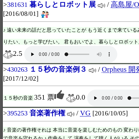
>
暮らしとロボット展
/
高島屋/Or
381631
[2016/08/01]
♪ 遠い未来の話だと思っていたことが もう近くまで来てい
りたい、もっと学びたい。 君もおいでよ、暮らしとロボット展
2.5
>
１５秒の音楽例３
/
Orpheus
430263
[2017/12/02]
351 票
0.0
１５秒の音楽
>
音楽著作権
/
VG
395253
[2016/10/05]
♪ 音楽の著作権それは 本当に音楽を楽しむためのもの 変わり
で音楽を守れるか ♪ 作曲をして 演奏をして聴く人がいる そ