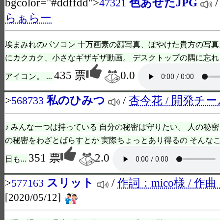
bgcolor="#ddffdd">
色あせたJPG
47321
らぁらー
埃まみれのパソコン 十万画素の顔写真、ぼやけた貴方の写真
にカクカク、小さなギザギザ動画。 デスクトップの隅に忘
435 票
0.0
アイコン。 ...
>
私のひみつ
/
杏今花 / 開発チー
568733
♪ みんな一つは持っている 自分の秘密は守りたい。 人の秘密
の秘密をわざとばらすとか 実際ちょっとあり得るの そんなこ
351 票
2.0
日も...
>
スリット
/
作詞：mico様 / 
577163
[2020/05/12]