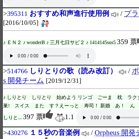
>
おすすめ和声進行使用例
/
プラ
395311
[2016/10/05]
359 票
♪ ＥＮ２ ♪ wonderB ♪ 三月七日サビ２ ♪ 1414145sus5
>
しりとりの歌（読み改訂）
/
ポ
514766
s 開発チーム
[2019/12/31]
♪ しりとり しりとり 始めよう リンゴ ごーま 枕 ラ
巣! スイス また す？えーっと 寿司！ 新婚 あ！ ん 
397 票
1.1
しりと...
>
１５秒の音楽例
/
Orpheus 開
430276