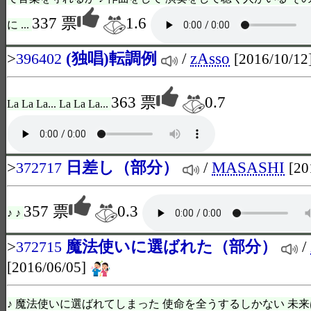
337 票
1.6
に ...
>
(独唱)転調例
/
zAsso
396402
[2016/10/12
363 票
0.7
La La La... La La La...
>
日差し（部分）
/
MASASHI
372717
[20
357 票
0.3
♪ ♪
>
魔法使いに選ばれた（部分）
/
372715
[2016/06/05]
♪ 魔法使いに選ばれてしまった 使命を全うするしかない 未