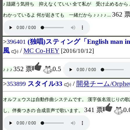
♪ 躊躇う気持ち 抑えなくていい 全て私が 受け止めるか
362 
わかっているよ 何が起きても 一緒だから ♪ ♪ ♪ ♪ ...
>
(独唱)スティング「English man in
396401
風
/
MC Co-HEY
[2016/10/12]
352 票
0.5
♪ ♪ ♪
>
スタイル33
/
開発チーム/Orphe
353899
オルフェウスは自動作曲システムです。 漢字仮名混じりの歌
341 票
0.
し、伴奏つきの 合成音声で歌います。