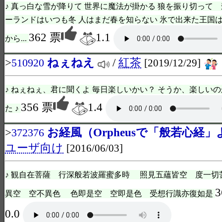
♪ 真っ白な雪が降りて 世界に魔法が掛かる 狼を振り切って 
ーランドはいつも冬 人はまだ春を知らない 氷で出来た王国は
362 票
1.1
から...
>
ねぇねえ
/
紅茶
510920
[2019/12/29]
♪ ねぇねぇ、君に聞くよ 毎日楽しいかい？ そうか、楽しいの
356 票
1.4
た ♪
>
お経風（Orpheusで「般若心経
372376
ユーザ向け
[2016/06/03]
♪ 観自在菩薩 行深般若波羅蜜多時 照見五蘊皆空 度一切
3
異空 空不異色 色即是空 空即是色 受想行識亦復如是
0.0