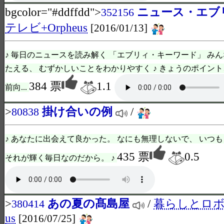
bgcolor="#ddffdd">
ニュース・エブ
352156
テレビ+Orpheus
[2016/01/13]
♪ 毎日のニュースを読み解く 「エブリィ・キーワード」 み
たえる、 むずかしいことをわかりやすく ♪ きょうのポイント
384 票
1.1
前向...
>
掛け合いの例
/
80838
♪ あなたに出会えて良かった。 なにも無理しないで、 いつ
435 票
0.5
それが輝く毎日なのだから。 ♪
>
あの夏の髙島屋
/
暮らしとロボッ
380414
us
[2016/07/25]