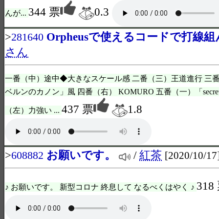
344 票
0.3
んが...
>
Orpheusで使えるコードで打線
281640
さん
一番（中）途中◆大きなスケール感 二番（三）王道進行 三
ベルンのカノン」風 四番（右） KOMURO 五番（一）「secret
437 票
1.8
（左）力強い ...
>
お願いです。
/
紅茶
608882
[2020/10/17
318
♪ お願いです。 新型コロナ 終息して なるべくはやく ♪