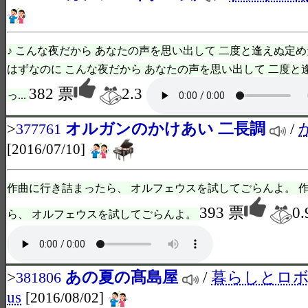
♪ こんな夜だから あなたの声を思い出して 二度と逢えぬ定め
はずなのに こんな夜だから あなたの声を思い出して 二度と
382 票
2.3
っ...
>
オルガンのかけあい 二長調
/
377761
[2016/07/10]
作曲に行き詰まったら、 オルフェウスを試してごらんよ。 
393 票
0.
ら、 オルフェウスを試してごらんよ。
>
あの夏の髙島屋
/
暮らしとロボッ
381806
us
[2016/08/02]