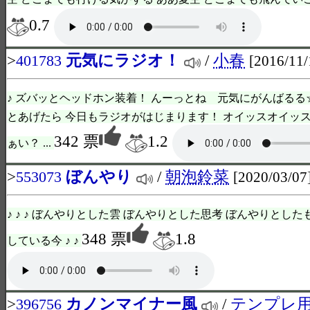
0.7
>
元気にラジオ！
/
小春
401783
[2016/11/
♪ ズバッとヘッドホン装着！ んーっとね 元気にがんばるる
とあげたら 今日もラジオがはじまります！ オイッスオイッ
342 票
1.2
ぁい？ ...
>
ぼんやり
/
朝泡鈴菜
553073
[2020/03/07
♪ ♪ ♪ ぼんやりとした雲 ぼんやりとした思考 ぼんやりとし
348 票
1.8
している今 ♪ ♪
>
カノンマイナー風
/
テンプレ
396756