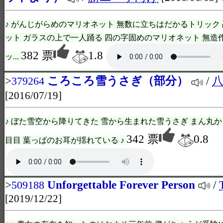
♪ がんじがらめのマリオネット 無数に立ちはだかるトリック
ット ガラスの上で一人踊る 四の字固めのマリオネット 無造
382 票
1.8
ッ...
>
ころころ雪うさぎ（部分）
/
379264
[2016/07/19]
♪ ぼた雪空から降りてきた 雪から生まれた雪うさぎ まん丸
342 票
0.8
目目 葉っぱのお耳が揺れている ♪
>
Unforgettable Forever Person
/
509188
[2019/12/22]