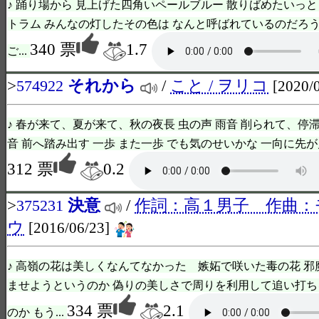
♪ 踊り場から 見上げた四角いペールブルー 散りばめたいっと
トラム みんなの灯したその色は なんと呼ばれているのだろう
340 票
1.7
ご...
>
それから
/
こと / ヲリコ
574922
[2020/
♪ 春が来て、夏が来て、秋の夜長 虫の声 雨音 削られて、停
音 前へ踏み出す 一歩 また一歩 でも気のせいかな 一向に先が見
312 票
0.2
>
決意
/
作詞：高１男子 作曲：
375231
ウ
[2016/06/23]
♪ 高嶺の花は美しくなんてなかった 嫉妬で咲いた毒の花 
ませようというのか 偽りの美しさで周りを利用して追い打
334 票
2.1
のか もう...