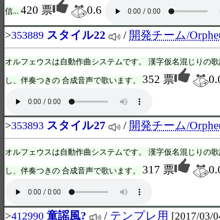
420 票
0.6
信...
>
スタイル22
/
開発チーム/Orphe
353889
オルフェウスは自動作曲システムです。 漢字仮名混じりの歌
352 票
0.
し、伴奏つきの 合成音声で歌います。
>
スタイル27
/
開発チーム/Orphe
353893
オルフェウスは自動作曲システムです。 漢字仮名混じりの歌
317 票
0.
し、伴奏つきの 合成音声で歌います。
>
童謡風?
/
テンプレ用
412990
[2017/03/0