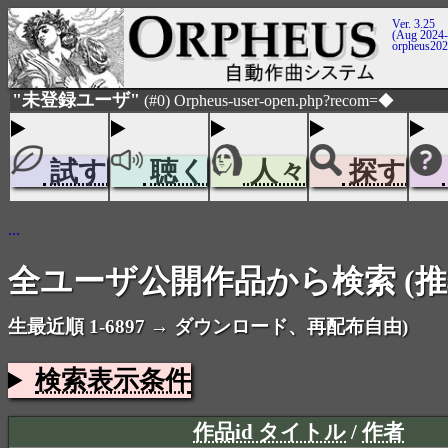
Ver. 3.25
(Aug 2024-
orpheus20
"未登録ユーザ"
(#0) Orpheus-user-open.php?recom=◆
試す
聴く
人々
探す
...
全ユーザ公開作品から検索 (推奨
生最近順 1-6897 → ダウンロード、再配布自由)
検索表示条件
作品id タイトル
/
作者