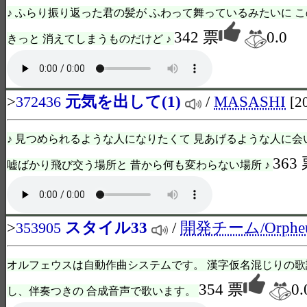
♪ ふらり振り返った君の髪が ふわって舞っているみたいに 
342 票
0.0
きっと 消えてしまうものだけど ♪
>
元気を出して(1)
/
MASASHI
372436
[2
♪ 見つめられるような人になりたくて 見あげるような人に会
363
嘘ばかり飛び交う場所と 昔から何も変わらない場所 ♪
>
スタイル33
/
開発チーム/Orphe
353905
オルフェウスは自動作曲システムです。 漢字仮名混じりの歌
354 票
0.
し、伴奏つきの 合成音声で歌います。