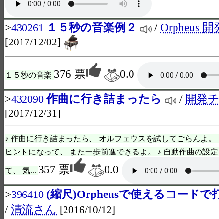
>
１５秒の音楽例２
/
Orpheus
430261
[2017/12/02]
376 票
0.0
１５秒の音楽
>
作曲に行き詰まったら
/
開発チー
432090
[2017/12/31]
♪ 作曲に行き詰まったら、 オルフェウスを試してごらんよ。
ヒントになって、 また一歩前進できるよ。 ♪ 自動作曲の設
357 票
0.0
て、 気...
>
(縮尺)Orpheusで使えるコード
396410
/
清流さん
[2016/10/12]