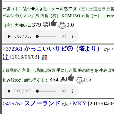
一番（中）途中◆大きなスケール感 二番（三）王道進行 三
ベルンのカノン」風 四番（右） KOMURO 五番（一）「secret
379 票
0.0
（左）力強い ...
>
かっこいいサビ②（塔より）
372361
け
[2016/06/03]
♪ 目覚めた言葉 理想は彼方 手にした翼 夢の続きを 生み出
364 票
0.5
軋み始めた 崩れ行くまで
>
スノーランド
/
MKY
415752
[2017/04/0