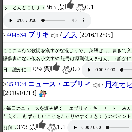
363 票
0.1
ら、どんどこしょ ♪
>
ブリキ
/
ノス
404534
[2016/12/09]
ここに４行の歌詞を漢字かな混じりで、 英語はカナ書きで入
語辞書にない仮名小文字や 記号は原則使えません。 ♪ 誰か
329 票
0.0
日 誰かに...
>
ニュース・エブリィ
/
日本テレビ
352124
[2016/01/13]
♪ 毎日のニュースを読み解く 「エブリィ・キーワード」 み
たえる、 むずかしいことをわかりやすく ♪ きょうのポイント
373 票
1.1
前向...