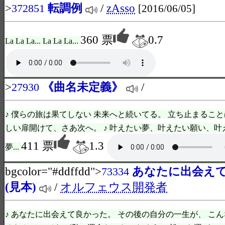
>
転調例
/
zAsso
372851
[2016/06/05]
360 票
0.7
La La La... La La La...
>
《曲名未定義》
/
27930
♪ 僕らの旅は果てしない 未来へと続いてる。 立ち止まること
しい扉開けて、さあ次へ。 ♪ 叶えたい夢、叶えたい願い、
411 票
1.3
夢...
bgcolor="#ddffdd">
あなたに出会え
73334
(見本)
/
オルフェウス開発者
♪ あなたに出会えて良かった。 その後の自分の一生が、 こ