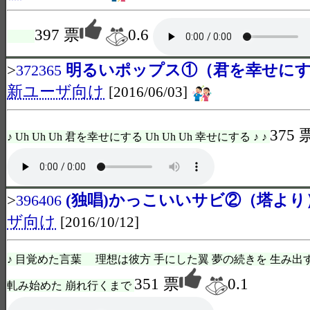
397 票
0.6
>
明るいポップス①（君を幸せに
372365
新ユーザ向け
[2016/06/03]
375 
♪ Uh Uh Uh 君を幸せにする Uh Uh Uh 幸せにする ♪ ♪
>
(独唱)かっこいいサビ②（塔より
396406
ザ向け
[2016/10/12]
♪ 目覚めた言葉 理想は彼方 手にした翼 夢の続きを 生み出
351 票
0.1
軋み始めた 崩れ行くまで